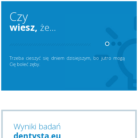
Czy
wiesz,
że...
Trzeba cieszyć się dniem dzisiejszym, bo jutro mogą
Cię boleć zęby.
Wyniki badań
dentysta.eu