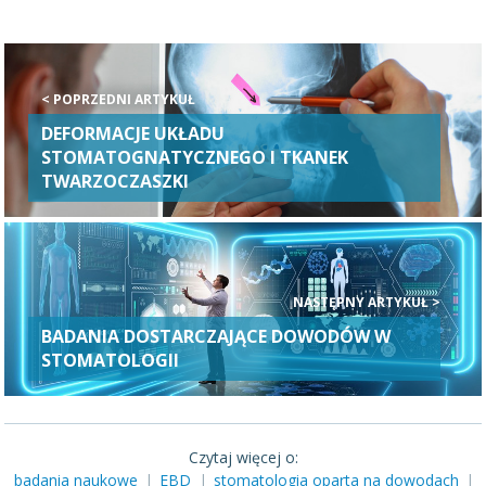
< POPRZEDNI ARTYKUŁ
DEFORMACJE UKŁADU
STOMATOGNATYCZNEGO I TKANEK
TWARZOCZASZKI
NASTĘPNY ARTYKUŁ >
BADANIA DOSTARCZAJĄCE DOWODÓW W
STOMATOLOGII
Czytaj więcej o:
badania naukowe
|
EBD
|
stomatologia oparta na dowodach
|