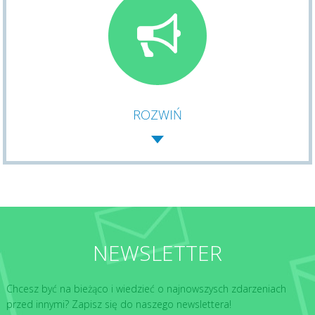
ROZWIŃ
NEWSLETTER
Chcesz być na bieżąco i wiedzieć o najnowszysch zdarzeniach
przed innymi? Zapisz się do naszego newslettera!