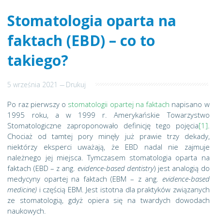
Stomatologia oparta na
faktach (EBD) – co to
takiego?
5 września 2021
---
Drukuj
Po raz pierwszy o
stomatologii opartej na faktach
napisano w
1995 roku, a w 1999 r. Amerykańskie Towarzystwo
Stomatologiczne zaproponowało definicję tego pojęcia
[1]
.
Chociaż od tamtej pory minęły już prawie trzy dekady,
niektórzy eksperci uważają, że EBD nadal nie zajmuje
należnego jej miejsca. Tymczasem stomatologia oparta na
faktach (EBD – z ang.
evidence-based dentistry
) jest analogią do
medycyny opartej na faktach (EBM – z ang.
evidence-based
medicine)
i częścią EBM. Jest istotna dla praktyków związanych
ze stomatologią, gdyż opiera się na twardych dowodach
naukowych.