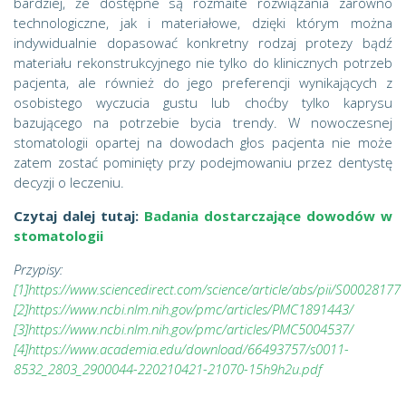
bardziej, że dostępne są rozmaite rozwiązania zarówno
technologiczne, jak i materiałowe, dzięki którym można
indywidualnie dopasować konkretny rodzaj protezy bądź
materiału rekonstrukcyjnego nie tylko do klinicznych potrzeb
pacjenta, ale również do jego preferencji wynikających z
osobistego wyczucia gustu lub choćby tylko kaprysu
bazującego na potrzebie bycia trendy. W nowoczesnej
stomatologii opartej na dowodach głos pacjenta nie może
zatem zostać pominięty przy podejmowaniu przez dentystę
decyzji o leczeniu.
Czytaj dalej tutaj:
Badania dostarczające dowodów w
stomatologii
Przypisy:
[1]
https://www.sciencedirect.com/science/article/abs/pii/S0002817
[2]
https://www.ncbi.nlm.nih.gov/pmc/articles/PMC1891443/
[3]
https://www.ncbi.nlm.nih.gov/pmc/articles/PMC5004537/
[4]
https://www.academia.edu/download/66493757/s0011-
8532_2803_2900044-220210421-21070-15h9h2u.pdf