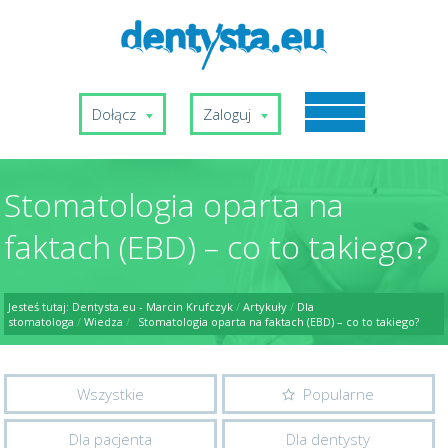
Dołącz
Zaloguj
Stomatologia oparta na
faktach (EBD) – co to takiego?
Jesteś tutaj:
Dentysta.eu - Marcin Krufczyk
/
Artykuły
/
Dla
stomatologa
/
Wiedza
/
Stomatologia oparta na faktach (EBD) – co to takiego?
Wszystkie
Popularne
Dla pacjenta
Dla dentysty