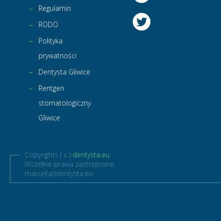
Regulamin
RODO
Polityka
prywatności
Dentysta Gliwice
Rentgen
stomatologiczny
Gliwice
Copyrights ( c )
dentysta.eu
Wszelkie prawa zastrzeżone.
marcin(at)dentysta.eu