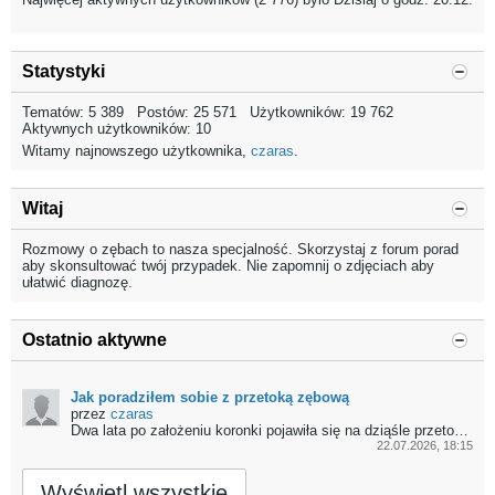
Statystyki
Tematów: 5 389 Postów: 25 571 Użytkowników: 19 762
Aktywnych użytkowników: 10
Witamy najnowszego użytkownika,
czaras
.
Witaj
Rozmowy o zębach to nasza specjalność. Skorzystaj z forum porad
aby skonsultować twój przypadek. Nie zapomnij o zdjęciach aby
ułatwić diagnozę.
Ostatnio aktywne
Jak poradziłem sobie z przetoką zębową
przez
czaras
Dwa lata po założeniu koronki pojawiła się na dziąśle przetoka zębowa. Poszedłem do dentysty, który zrobił...
22.07.2026, 18:15
Wyświetl wszystkie