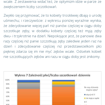
wcale. Z zestawienia widać też, że optymizm idzie w parze ze
zwiększeniem liczby szczotkowań.
Zwykło się przyjmować, że to kobiety troskliwiej dbają o urodę
uśmiechu; i rzeczywiście: z wykresu poniżej wyraźnie wynika,
że zdecydowanie więcej pań niż panów częściej w ciągu doby
szczotkuje zęby, w dodatku kobiety częściej też myją zęby
dwu- i trzykrotnie na dzień. Niepokojące jest, że panowie dwa
razy częściej niż panie szczotkują zęby zaledwie jeden raz na
dzień i zdecydowanie częściej niż przedstawicielkom płci
pięknej zdarza się im nie myć zębów wcale. Odsetek kobiet
nie szczotkujących zębów ani razu w ciągu doby jest znikomy.