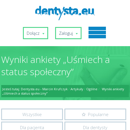
Dołącz
Zaloguj
Wyniki ankiety „Uśmiech a
status społeczny”
Jesteś tutaj:
Dentysta.eu - Marcin Krufczyk
/
Artykuły
/
Ogólne
/
Wyniki ankiety
„Uśmiech a status społeczny”
Wszystkie
Popularne
Dla pacjenta
Dla dentysty