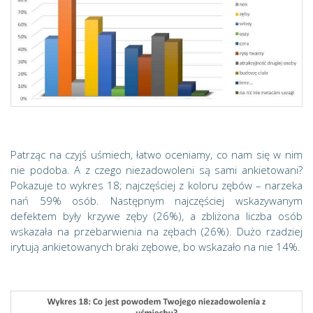
Patrząc na czyjś uśmiech, łatwo oceniamy, co nam się w nim
nie podoba. A z czego niezadowoleni są sami ankietowani?
Pokazuje to wykres 18; najczęściej z koloru zębów – narzeka
nań 59% osób. Następnym najczęściej wskazywanym
defektem były krzywe zęby (26%), a zbliżona liczba osób
wskazała na przebarwienia na zębach (26%). Dużo rzadziej
irytują ankietowanych braki zębowe, bo wskazało na nie 14%.