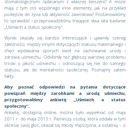
stomatologicznym opłacanym z własnej kieszeni? A może
mają z tym coś wspólnego inne elementy, jak na przykład
podejście do życia lub aktywność zawodowa? Postanowiliśmy
to sprawdzić i przeprowadziliśmy trwające dwa lata badanie
„Uśmiech a status społeczny”.
Wyniki okazały się bardzo interesujące i ujawniły szereg
zależności; między innymi dotyczących statusu materialnego i
chęci wydawania sporych kwot na zachowanie urody i
zdrowia uśmiechu. Odsłoniły też głębszą warstwę problemu
troski o jakość uśmiechu – odnoszącą się nie do samego
statusu, ale do mentalności społecznej. Poznajmy zatem
fakty.
Aby poznać odpowiedzi na pytania dotyczące
powiązań między zarobkami a urodą uśmiechu,
przygotowaliśmy ankietę „Uśmiech a status
społeczny”.
Ankietę, dostępną online, można było wypełniać od maja
2011 r. do maja 2013 r. Pierwszą osobą, która oddała w tym
okresie swój głos, okazał się młody mężczyzna, a ostatnią – o