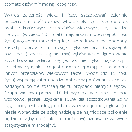
stomatologów minimalną liczbę razy.
Wykres zależności wieku i liczby szczotkowań dziennie
pokazuje nam dość ciekawą sytuację: okazuje się, że odsetek
osób z krańcowych przedziałów wiekowych, czyli bardzo
młodych (w wieku 10-15 lat) i najstarszych (powyżej 60 roku
życia) względem konkretnej ilości szczotkowań jest podobny,
ale w tym porównaniu – uwaga – tylko seniorom (powyżej 60
roku życia) zdarza się nie myć zębów wcale. Ignorowanie
szczotkowania zdarza się jednak nie tylko najstarszym
ankietowanym, ale – co jest bardzo niepokojące – osobom z
innych przedziałów wiekowych także. Młodzi (do 15 roku
życia) wypadają zatem bardzo dobrze w porównaniu z resztą
badanych, bo nie zdarzają się tu przypadki niemycia zębów.
Grupa wiekowa poniżej 10 lat wypadła w naszej ankiecie
wzorcowo, jednak uzyskane 100% dla szczotkowania 2x w
ciągu doby jest zasługą oddania zaledwie jednego głosu (co
niesie wprawdzie ze sobą nadzieję, że najmłodsze pokolenie
będzie o zęby dbać, ale nie może być uznawane za wynik
statystycznie miarodajny).