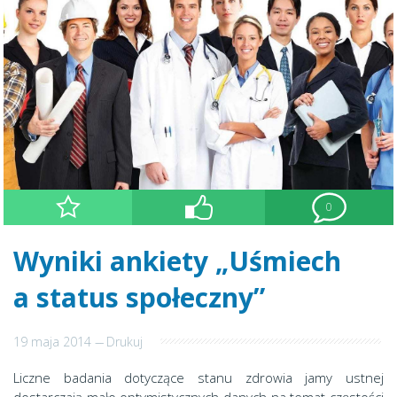
0
Wyniki ankiety „Uśmiech
a status społeczny”
19 maja 2014
---
Drukuj
Liczne badania dotyczące stanu zdrowia jamy ustnej