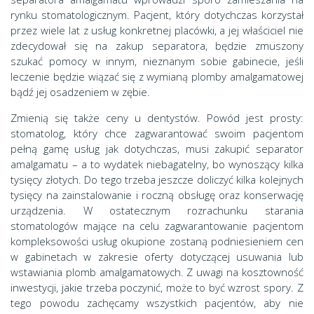
rynku stomatologicznym. Pacjent, który dotychczas korzystał
przez wiele lat z usług konkretnej placówki, a jej właściciel nie
zdecydował się na zakup separatora, będzie zmuszony
szukać pomocy w innym, nieznanym sobie gabinecie, jeśli
leczenie będzie wiązać się z wymianą plomby amalgamatowej
bądź jej osadzeniem w zębie.
Zmienią się także ceny u dentystów. Powód jest prosty:
stomatolog, który chce zagwarantować swoim pacjentom
pełną gamę usług jak dotychczas, musi zakupić separator
amalgamatu – a to wydatek niebagatelny, bo wynoszący kilka
tysięcy złotych. Do tego trzeba jeszcze doliczyć kilka kolejnych
tysięcy na zainstalowanie i roczną obsługę oraz konserwację
urządzenia. W ostatecznym rozrachunku starania
stomatologów mające na celu zagwarantowanie pacjentom
kompleksowości usług okupione zostaną podniesieniem cen
w gabinetach w zakresie oferty dotyczącej usuwania lub
wstawiania plomb amalgamatowych. Z uwagi na kosztowność
inwestycji, jakie trzeba poczynić, może to być wzrost spory. Z
tego powodu zachęcamy wszystkich pacjentów, aby nie