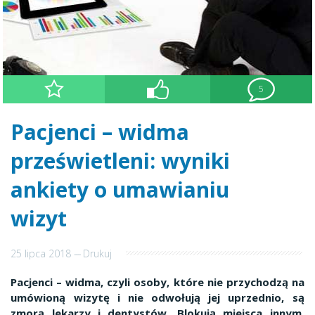
5
Pacjenci – widma
prześwietleni: wyniki
ankiety o umawianiu
wizyt
25 lipca 2018
---
Drukuj
Pacjenci – widma, czyli osoby, które nie przychodzą na
umówioną wizytę i nie odwołują jej uprzednio, są
zmorą lekarzy i dentystów. Blokują miejsca innym,