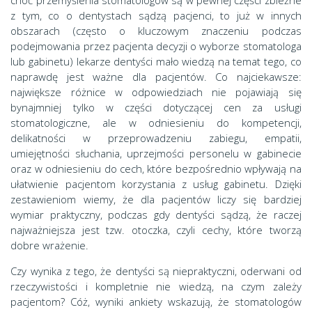
choć przemyślenia stomatologów są w pewnej części zbieżne
z tym, co o dentystach sądzą pacjenci, to już w innych
obszarach (często o kluczowym znaczeniu podczas
podejmowania przez pacjenta decyzji o wyborze stomatologa
lub gabinetu) lekarze dentyści mało wiedzą na temat tego, co
naprawdę jest ważne dla pacjentów. Co najciekawsze:
największe różnice w odpowiedziach nie pojawiają się
bynajmniej tylko w części dotyczącej cen za usługi
stomatologiczne, ale w odniesieniu do kompetencji,
delikatności w przeprowadzeniu zabiegu, empatii,
umiejętności słuchania, uprzejmości personelu w gabinecie
oraz w odniesieniu do cech, które bezpośrednio wpływają na
ułatwienie pacjentom korzystania z usług gabinetu. Dzięki
zestawieniom wiemy, że dla pacjentów liczy się bardziej
wymiar praktyczny, podczas gdy dentyści sądzą, że raczej
najważniejsza jest tzw. otoczka, czyli cechy, które tworzą
dobre wrażenie.
Czy wynika z tego, że dentyści są niepraktyczni, oderwani od
rzeczywistości i kompletnie nie wiedzą, na czym zależy
pacjentom? Cóż, wyniki ankiety wskazują, że stomatologów