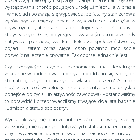
dostarczają mało optymistycznych danych na temat częstości
występowania chorób psujących urodę uśmiechu, a w prasie
i w mediach pojawiają się wypowiedzi, że fatalny stan zdrowia
zębów wynika między innymi z wysokich cen zabiegów w
prywatnych gabinetach stomatologicznych. Z danych
statystycznych GUS, dotyczących wysokości zarobków i siły
nabywczej pieniądza, wynika z kolei, że społeczeństwo się
bogaci – zatem coraz więcej osób powinno móc sobie
pozwolić na leczenie prywatne. Tak dobrze jednak nie jest.
Czy rzeczywiście czynnik ekonomiczny ma decydujące
znaczenie w podejmowaniu decyzji o poddaniu się zabiegom
stomatologicznym opłacanym z własnej kieszeni? A może
mają z tym coś wspólnego inne elementy, jak na przykład
podejście do życia lub aktywność zawodowa? Postanowiliśmy
to sprawdzić i przeprowadziliśmy trwające dwa lata badanie
„Uśmiech a status społeczny”.
Wyniki okazały się bardzo interesujące i ujawniły szereg
zależności; między innymi dotyczących statusu materialnego i
chęci wydawania sporych kwot na zachowanie urody i