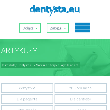
Dołącz
Zaloguj
ARTYKUŁY
Jesteś tutaj:
Dentysta.eu - Marcin Krufczyk
/
Wyniki ankiet
Wszystkie
Popularne
Dla pacjenta
Dla dentysty