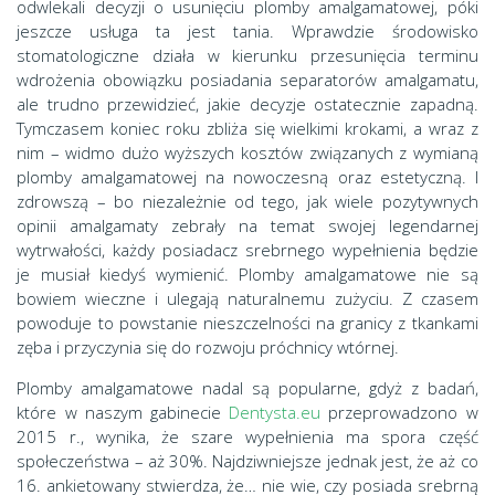
odwlekali decyzji o usunięciu plomby amalgamatowej, póki
jeszcze usługa ta jest tania. Wprawdzie środowisko
stomatologiczne działa w kierunku przesunięcia terminu
wdrożenia obowiązku posiadania separatorów amalgamatu,
ale trudno przewidzieć, jakie decyzje ostatecznie zapadną.
Tymczasem koniec roku zbliża się wielkimi krokami, a wraz z
nim – widmo dużo wyższych kosztów związanych z wymianą
plomby amalgamatowej na nowoczesną oraz estetyczną. I
zdrowszą – bo niezależnie od tego, jak wiele pozytywnych
opinii amalgamaty zebrały na temat swojej legendarnej
wytrwałości, każdy posiadacz srebrnego wypełnienia będzie
je musiał kiedyś wymienić. Plomby amalgamatowe nie są
bowiem wieczne i ulegają naturalnemu zużyciu. Z czasem
powoduje to powstanie nieszczelności na granicy z tkankami
zęba i przyczynia się do rozwoju próchnicy wtórnej.
Plomby amalgamatowe nadal są popularne, gdyż z badań,
które w naszym gabinecie
Dentysta.eu
przeprowadzono w
2015 r., wynika, że szare wypełnienia ma spora część
społeczeństwa – aż 30%. Najdziwniejsze jednak jest, że aż co
16. ankietowany stwierdza, że… nie wie, czy posiada srebrną