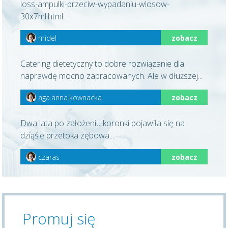
loss-ampulki-przeciw-wypadaniu-wlosow-
30x7ml.html...
midel
zobacz
Catering dietetyczny to dobre rozwiązanie dla
naprawdę mocno zapracowanych. Ale w dłuższej...
aga.anna.kownacka
zobacz
Dwa lata po założeniu koronki pojawiła się na
dziąśle przetoka zębowa....
czaras
zobacz
Promuj się