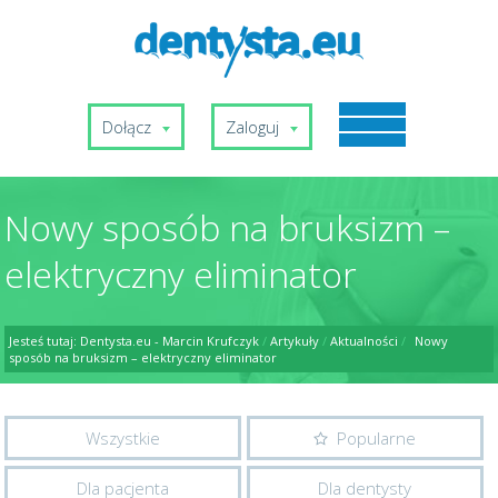
Dołącz
Zaloguj
Nowy sposób na bruksizm –
elektryczny eliminator
Jesteś tutaj:
Dentysta.eu - Marcin Krufczyk
/
Artykuły
/
Aktualności
/
Nowy
sposób na bruksizm – elektryczny eliminator
Wszystkie
Popularne
Dla pacjenta
Dla dentysty