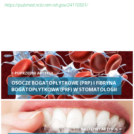
https://pubmed.ncbi.nlm.nih.gov/24110501/
< POPRZEDNI ARTYKUŁ
OSOCZE BOGATOPŁYTKOWE (PRP) I FIBRYNA
BOGATOPŁYTKOWA (PRF) W STOMATOLOGII
NASTĘPNY ARTYKUŁ >