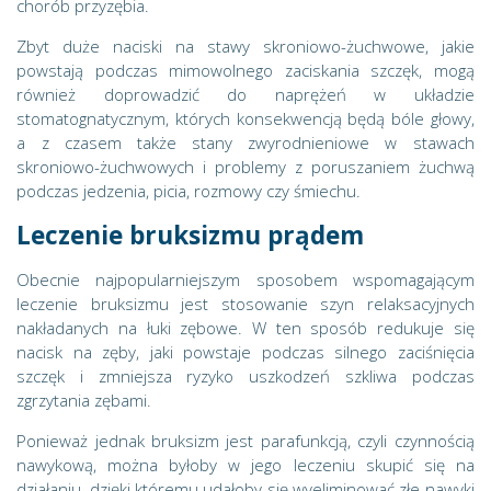
chorób przyzębia.
Zbyt duże naciski na stawy skroniowo-żuchwowe, jakie
powstają podczas mimowolnego zaciskania szczęk, mogą
również doprowadzić do naprężeń w układzie
stomatognatycznym, których konsekwencją będą bóle głowy,
a z czasem także stany zwyrodnieniowe w stawach
skroniowo-żuchwowych i problemy z poruszaniem żuchwą
podczas jedzenia, picia, rozmowy czy śmiechu.
Leczenie bruksizmu prądem
Obecnie najpopularniejszym sposobem wspomagającym
leczenie bruksizmu jest stosowanie szyn relaksacyjnych
nakładanych na łuki zębowe. W ten sposób redukuje się
nacisk na zęby, jaki powstaje podczas silnego zaciśnięcia
szczęk i zmniejsza ryzyko uszkodzeń szkliwa podczas
zgrzytania zębami.
Ponieważ jednak bruksizm jest parafunkcją, czyli czynnością
nawykową, można byłoby w jego leczeniu skupić się na
działaniu, dzięki któremu udałoby się wyeliminować złe nawyki