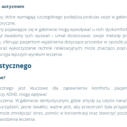
 z autyzmem
by, które wymagają szczególnego podejścia podczas wizyt w gabin
oryczne,
chy pojawiające się w gabinecie mogą wywoływać u nich dyskomfort
 był świadomy tych wyzwań i umiał dostosować swoje metody pr
, oferując pacjentom wyjaśnienia dotyczące procedur w sposób j
oraz wykorzystanie technik relaksacyjnych, może znacząco popr
przyja lepszym wynikom leczenia.
stycznego
ne?
tycznego jest kluczowe dla zapewnienia komfortu pacje
 czy ADHD, mogą wpływać
oczenia. W gabinecie dentystycznym, gdzie zmysły są często nara
rządzeń, jasne światło), ważne jest, aby przestrzeń była przyjaz
oże zmniejszyć stres, pomóc w koncentracji oraz stworzyć pocz
wodzenia leczenia.