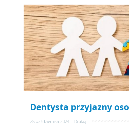
Dentysta przyjazny o
28 października 2024
---
Drukuj