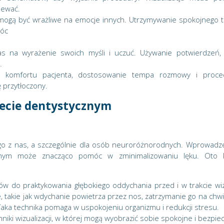
iewać.
gą być wrażliwe na emocje innych. Utrzymywanie spokojnego 
óc
s na wyrażenie swoich myśli i uczuć. Używanie potwierdzeń,
.
 komfortu pacjenta, dostosowanie tempa rozmowy i proce
ę przytłoczony.
necie dentystycznym
ego z nas, a szczególnie dla osób neuroróżnorodnych. Wprowadz
cznym może znacząco pomóc w zminimalizowaniu lęku. Oto k
w do praktykowania głębokiego oddychania przed i w trakcie wiz
 takie jak wdychanie powietrza przez nos, zatrzymanie go na chwil
aka technika pomaga w uspokojeniu organizmu i redukcji stresu.
ki wizualizacji, w której mogą wyobrazić sobie spokojne i bezpie