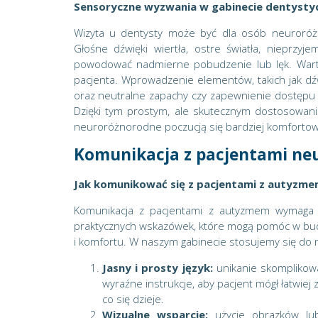
Sensoryczne wyzwania w gabinecie dentyst
Wizyta u dentysty może być dla osób neuroróż
Głośne dźwięki wiertła, ostre światła, nieprz
powodować nadmierne pobudzenie lub lęk. Warto
pacjenta. Wprowadzenie elementów, takich jak dź
oraz neutralne zapachy czy zapewnienie dostępu
Dzięki tym prostym, ale skutecznym dostosowan
neuroróżnorodne poczucją się bardziej komfortow
Komunikacja z pacjentami n
Jak komunikować się z pacjentami z autyzm
Komunikacja z pacjentami z autyzmem wymaga sz
praktycznych wskazówek, które mogą pomóc w bu
i komfortu. W naszym gabinecie stosujemy się do n
Jasny i prosty język:
unikanie skomplikowa
wyraźne instrukcje, aby pacjent mógł łatwiej 
co się dzieje.
Wizualne wsparcie:
użycie obrazków lub