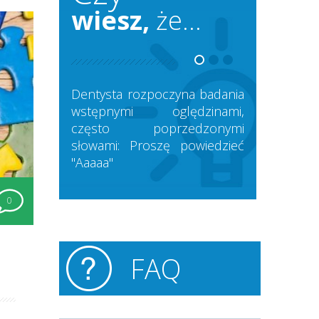
wiesz,
że...
Dentysta rozpoczyna badania
wstępnymi oględzinami,
często poprzedzonymi
słowami: Proszę powiedzieć
"Aaaaa"
0
FAQ