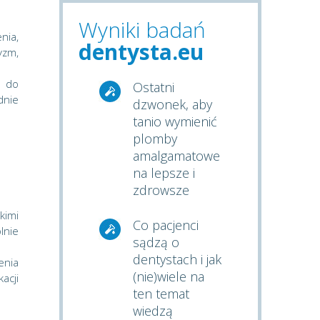
Wyniki badań
nia,
dentysta.eu
yzm,
y do
Ostatni
dnie
dzwonek, aby
tanio wymienić
plomby
amalgamatowe
na lepsze i
zdrowsze
kimi
Co pacjenci
lnie
sądzą o
dentystach i jak
enia
(nie)wiele na
acji
ten temat
wiedzą