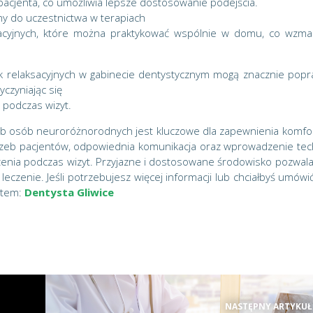
pacjenta, co umożliwia lepsze dostosowanie podejścia.
y do uczestnictwa w terapiach
ksacyjnych, które można praktykować wspólnie w domu, co wzma
k relaksacyjnych w gabinecie dentystycznym mogą znacznie popr
czyniając się
 podczas wizyt.
b osób neuroróżnorodnych jest kluczowe dla zapewnienia komfor
rzeb pacjentów, odpowiednia komunikacja oraz wprowadzenie tec
enia podczas wizyt. Przyjazne i dostosowane środowisko pozwala
 leczenie. Jeśli potrzebujesz więcej informacji lub chciałbyś umówić
etem:
Dentysta Gliwice
NASTĘPNY ARTYKUŁ