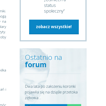
status
społeczny”
iki.
mogą
w na
zobacz wszystkie!
lary
yty.
soby
Ostatnio na
forum
ilka
Dwa lata po założeniu koronki
ań i
pojawiła się na dziąśle przetoka
zębowa....
omóc