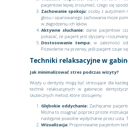
pacjentowi lepiej zrozumieć, czego się spodz
Zachowanie spokoju:
osoby z autyzmem mo
głosu i opanowanego zachowania może pom
w złagodzeniu ich lęków.
Aktywne słuchanie:
danie pacjentowi cza
pokazać, że pacjent jest słyszany i rozumiany
Dostosowanie tempa:
w zależności od
Pozwolenie na przerwy, jeśli pacjent czuje si
Techniki relaksacyjne w gabi
Jak minimalizować stres podczas wizyty?
Wizyty u dentysty mogą być stresujące dla każd
technik relaksacyjnych w gabinecie dentysty
skutecznych metod, które stosujemy:
Głębokie oddychanie:
Zachęcanie pacjentó
Można to osiągnąć poprzez proste instrukcje,
następnie powolne wydychanie przez usta. T
Wizualizacja:
Proponowanie pacjentom techni