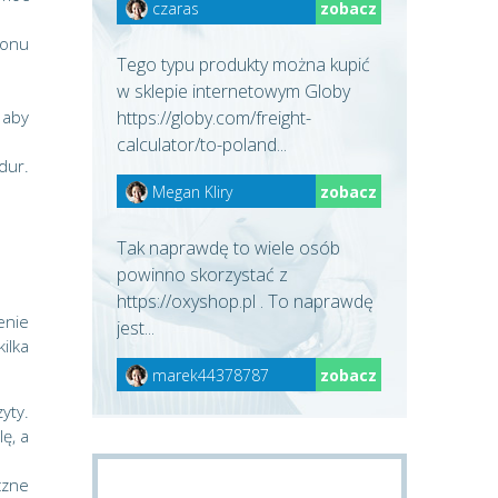
czaras
zobacz
tonu
Tego typu produkty można kupić
w sklepie internetowym Globy
https://globy.com/freight-
 aby
calculator/to-poland...
dur.
Megan Kliry
zobacz
Tak naprawdę to wiele osób
powinno skorzystać z
https://oxyshop.pl . To naprawdę
enie
jest...
ilka
marek44378787
zobacz
yty.
ę, a
czne