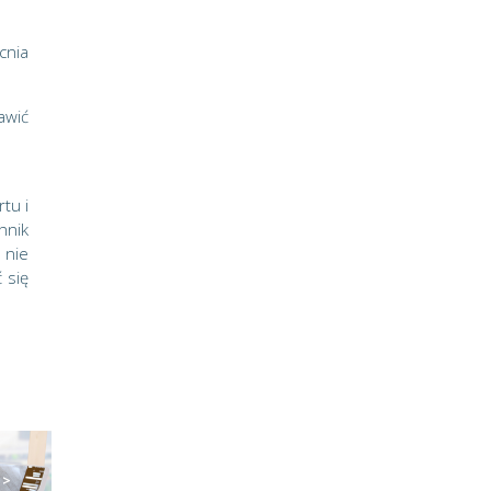
cnia
awić
tu i
hnik
 nie
 się
 >