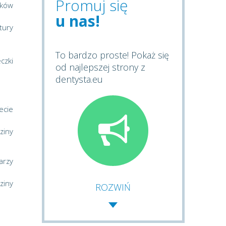
Promuj się
ęków
u nas!
tury
To bardzo proste! Pokaż się
czki
od najlepszej strony z
dentysta.eu
ecie
ziny
arzy
ziny
ROZWIŃ