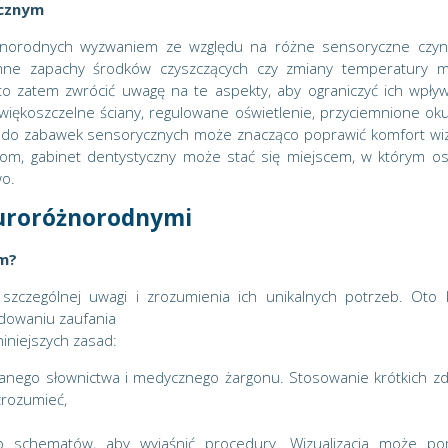
ycznym
norodnych wyzwaniem ze względu na różne sensoryczne czynn
yjemne zapachy środków czyszczących czy zmiany temperatury 
 zatem zwrócić uwagę na te aspekty, aby ograniczyć ich wpły
więkoszczelne ściany, regulowane oświetlenie, przyciemnione oku
 do zabawek sensorycznych może znacząco poprawić komfort wiz
iom, gabinet dentystyczny może stać się miejscem, w którym o
o.
euroróżnorodnymi
em?
czególnej uwagi i zrozumienia ich unikalnych potrzeb. Oto k
dowaniu zaufania
iniejszych zasad:
nego słownictwa i medycznego żargonu. Stosowanie krótkich zd
zrozumieć,
 schematów, aby wyjaśnić procedury. Wizualizacja może p