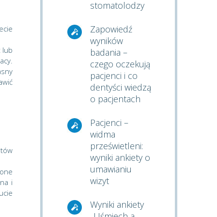
stomatolodzy
Zapowiedź
ecie
wyników
 lub
badania –
acy.
czego oczekują
asny
pacjenci i co
awić
dentyści wiedzą
o pacjentach
Pacjenci –
widma
prześwietleni:
ntów
wyniki ankiety o
umawianiu
żone
wizyt
na i
ucie
Wyniki ankiety
„Uśmiech a