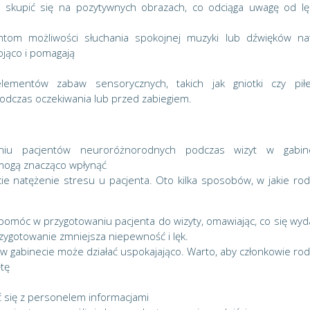
to skupić się na pozytywnych obrazach, co odciąga uwagę od l
tom możliwości słuchania spokojnej muzyki lub dźwięków na
ojąco i pomagają
mentów zabaw sensorycznych, takich jak gniotki czy piłe
odczas oczekiwania lub przed zabiegiem.
niu pacjentów neuroróżnorodnych podczas wizyt w gabin
mogą znacząco wpłynąć
ie natężenie stresu u pacjenta. Oto kilka sposobów, w jakie rod
omóc w przygotowaniu pacjenta do wizyty, omawiając, co się wyd
zygotowanie zmniejsza niepewność i lęk.
 gabinecie może działać uspokajająco. Warto, aby członkowie rod
ętę
ć się z personelem informacjami