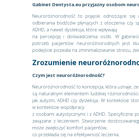
Gabinet Dentysta.eu przyjazny osobom neu
Neuroróżnorodność to pojęcie odnoszące się d
odbierania bodźców płynących z otoczenia czy s
ADHD, a nawet dysleksja, które wpływają
na percepcję i doświadczenia osób. W gabinec
potrzeb pacjentów neuroróżnorodnych jest kl
podejście pozwala na zminimalizowanie stresu, zwi
Zrozumienie neuroróżnorodno
Czym jest neuroróżnorodność?
Neuroróżnorodność to koncepcja, która uznaje, ż
są naturalnym elementem ludzkiej różnorodności
jak autyzm, ADHD czy dysleksja. W kontekście sto
w kontekście współpracy
z osobami autystycznymi i z ADHD. Specyficzne p
związane z leczeniem. Stworzenie dostosowanego
może zwiększyć komfort pacjentów,
co przekłada się na efektywność leczenia.