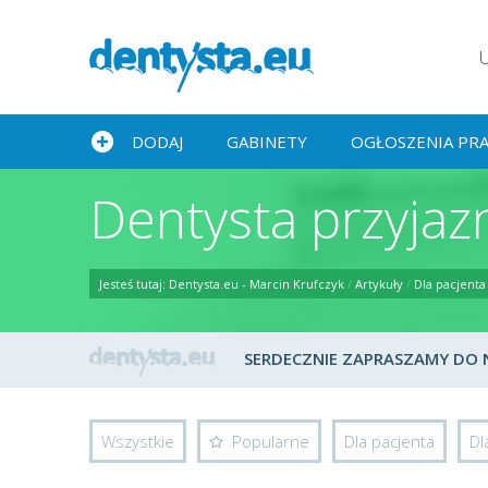
DODAJ
GABINETY
OGŁOSZENIA PR
Dentysta przyja
Jesteś tutaj:
Dentysta.eu - Marcin Krufczyk
/
Artykuły
/
Dla pacjenta
SERDECZNIE ZAPRASZAMY DO NA
Wszystkie
Popularne
Dla pacjenta
Dl