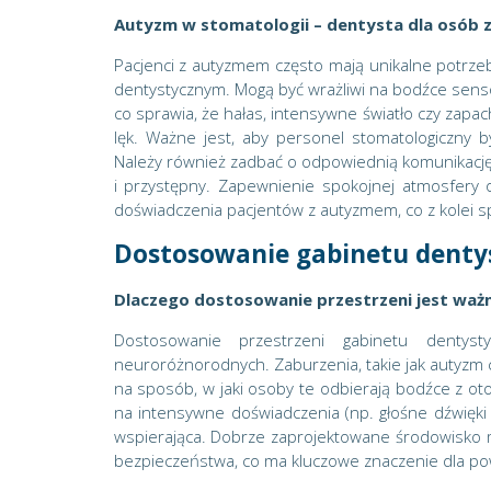
Autyzm w stomatologii – dentysta dla osób
Pacjenci z autyzmem często mają unikalne potrze
dentystycznym. Mogą być wrażliwi na bodźce sens
co sprawia, że hałas, intensywne światło czy zapa
lęk. Ważne jest, aby personel stomatologiczny
Należy również zadbać o odpowiednią komunikację
i przystępny. Zapewnienie spokojnej atmosfery 
doświadczenia pacjentów z autyzmem, co z kolei s
Dostosowanie gabinetu denty
Dlaczego dostosowanie przestrzeni jest waż
Dostosowanie przestrzeni gabinetu dentys
neuroróżnorodnych. Zaburzenia, takie jak autyzm
na sposób, w jaki osoby te odbierają bodźce z ot
na intensywne doświadczenia (np. głośne dźwięki u
wspierająca. Dobrze zaprojektowane środowisko m
bezpieczeństwa, co ma kluczowe znaczenie dla po