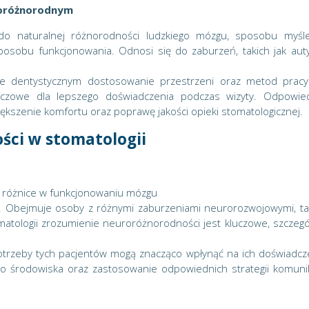
roróżnorodnym
o naturalnej różnorodności ludzkiego mózgu, sposobu myśle
posobu funkcjonowania. Odnosi się do zaburzeń, takich jak aut
ie dentystycznym dostosowanie przestrzeni oraz metod prac
uczowe dla lepszego doświadczenia podczas wizyty. Odpowie
ększenie komfortu oraz poprawę jakości opieki stomatologicznej.
ści w stomatologii
e różnice w funkcjonowaniu mózgu
. Obejmuje osoby z różnymi zaburzeniami neurorozwojowymi, ta
matologii zrozumienie neuroróżnorodności jest kluczowe, szczegó
otrzeby tych pacjentów mogą znacząco wpłynąć na ich doświadcz
 środowiska oraz zastosowanie odpowiednich strategii komunik