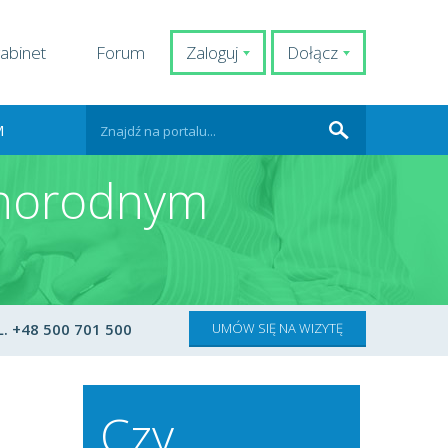
abinet
Forum
Zaloguj
Dołącz
M
żnorodnym
. +48 500 701 500
UMÓW SIĘ NA WIZYTĘ
Czy