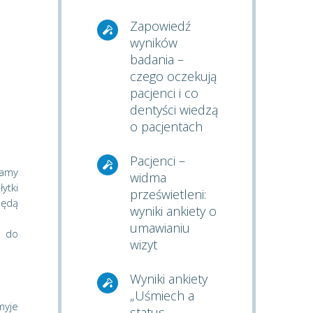
Zapowiedź
wyników
badania –
czego oczekują
pacjenci i co
dentyści wiedzą
o pacjentach
Pacjenci –
jamy
widma
ytki
prześwietleni:
będą
wyniki ankiety o
umawianiu
a do
wizyt
Wyniki ankiety
„Uśmiech a
myje
status