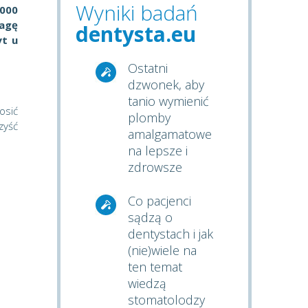
Wyniki badań
 000
wagę
dentysta.eu
yt u
Ostatni
dzwonek, aby
tanio wymienić
osić
plomby
zyść
amalgamatowe
na lepsze i
zdrowsze
Co pacjenci
sądzą o
dentystach i jak
(nie)wiele na
ten temat
wiedzą
stomatolodzy