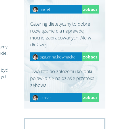
midel
zobacz
Catering dietetyczny to dobre
rozwiązanie dla naprawdę
mocno zapracowanych. Ale w
dłuższej...
jamy
cie,
aga.anna.kownacka
zobacz
 być
Dwa lata po założeniu koronki
cych
pojawiła się na dziąśle przetoka
zębowa....
czaras
zobacz