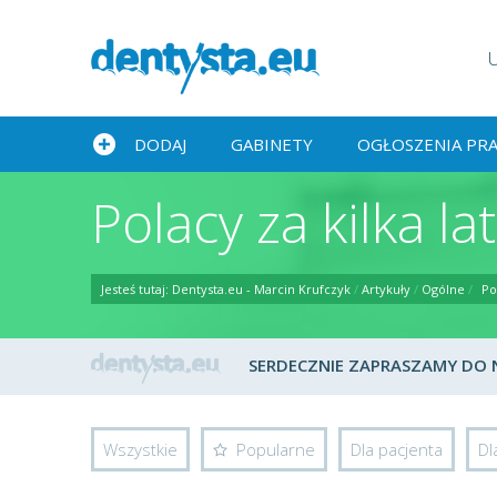
DODAJ
GABINETY
OGŁOSZENIA PR
Polacy za kilka l
Jesteś tutaj:
Dentysta.eu - Marcin Krufczyk
/
Artykuły
/
Ogólne
/
Po
SERDECZNIE ZAPRASZAMY DO NA
Wszystkie
Popularne
Dla pacjenta
Dl