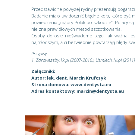
Przedstawione powyżej ryciny prezentują pogarszaj
Badanie miało uwidocznić błędne koło, które być 
powiedzenia „mądry Polak po szkodzie”. Polacy s
nie zna prawidłowych metod szczotkowania.
Osoby dorosłe nieświadome tego, jak ważna jes
najmłodszym, a ci bezwiednie powtarzają błędy swoi
Przypisy:
1. Zdrowezeby.1k.pl (2007-2010), Usmiech.1k.pl (2011)
Załączniki:
Autor: lek. dent. Marcin Krufczyk
Strona domowa: www.dentysta.eu
Adres kontaktowy: marcin@dentysta.eu