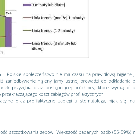
en – Polskie społeczeństwo nie ma czasu na prawidłową higienę 
iż zaniedbywanie higieny jamy ustnej prowadzi do odkładania pł
anek przyzębia oraz postępującej próchnicy, które wymagać 
 przekraczającego koszt zabiegów profilaktycznych.
acyjne oraz profilaktyczne zabiegi u stomatologa, nijak się m
stość szczotkowania zębów. Większość badanych osób (55-59%) 