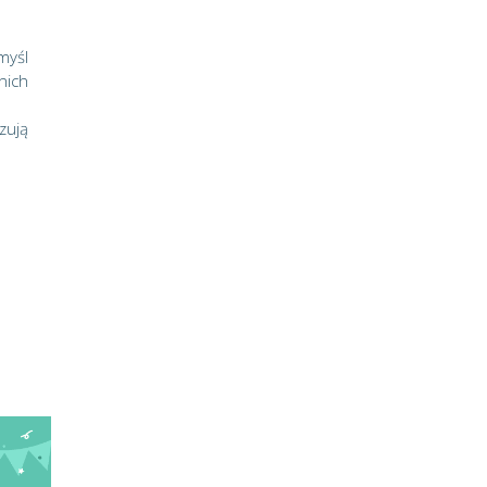
myśl
nich
zują