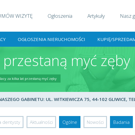
UMÓW WIZYTĘ
Ogłoszenia
Artykuły
Nasz g
ACY
OGŁOSZENIA NIERUCHOMOŚCI
KUPIĘ/SPRZEDA
at przestaną myć zęby
lacy za kilka lat przestaną myć zęby
SZEGO GABINETU: UL. WITKIEWICZA 75, 44-102 GLIWICE, TEL
a dentysty
Aktualności
Ogólne
Nowości
Badania