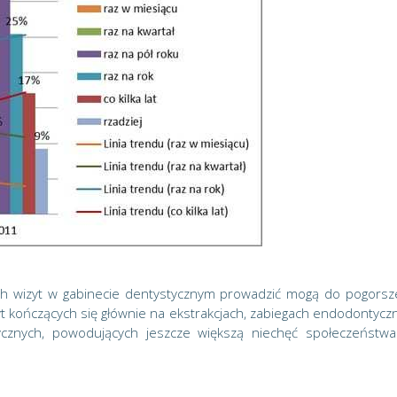
ych wizyt w gabinecie dentystycznym prowadzić mogą do pogorsz
zyt kończących się głównie na ekstrakcjach, zabiegach endodontycz
tycznych, powodujących jeszcze większą niechęć społeczeństw