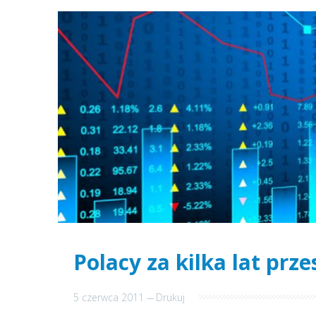
Polacy za kilka lat prz
5 czerwca 2011
---
Drukuj