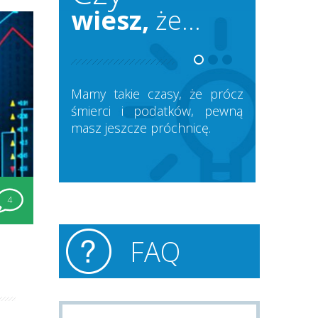
wiesz,
że...
Mamy takie czasy, że prócz
śmierci i podatków, pewną
masz jeszcze próchnicę.
4
FAQ