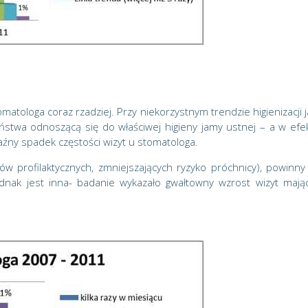
matologa coraz rzadziej. Przy niekorzystnym trendzie higienizacji 
stwa odnoszącą się do właściwej higieny jamy ustnej – a w efek
źny spadek częstości wizyt u stomatologa.
w profilaktycznych, zmniejszających ryzyko próchnicy), powinny
dnak jest inna- badanie wykazało gwałtowny wzrost wizyt mają