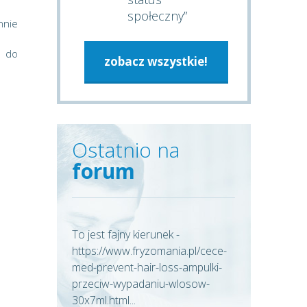
społeczny”
nnie
u do
zobacz wszystkie!
Ostatnio na
forum
To jest fajny kierunek -
https://www.fryzomania.pl/cece-
med-prevent-hair-loss-ampulki-
przeciw-wypadaniu-wlosow-
30x7ml.html...