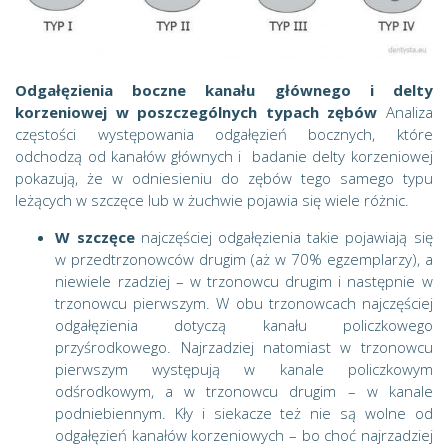
Odgałęzienia boczne kanału głównego i delty
korzeniowej w poszczególnych typach zębów
Analiza
częstości występowania odgałęzień bocznych, które
odchodzą od kanałów głównych i badanie delty korzeniowej
pokazują, że w odniesieniu do zębów tego samego typu
leżących w szczęce lub w żuchwie pojawia się wiele różnic.
W szczęce
najczęściej odgałęzienia takie pojawiają się
w przedtrzonowców drugim (aż w 70% egzemplarzy), a
niewiele rzadziej – w trzonowcu drugim i następnie w
trzonowcu pierwszym. W obu trzonowcach najczęściej
odgałęzienia dotyczą kanału policzkowego
przyśrodkowego. Najrzadziej natomiast w trzonowcu
pierwszym występują w kanale policzkowym
odśrodkowym, a w trzonowcu drugim – w kanale
podniebiennym. Kły i siekacze też nie są wolne od
odgałęzień kanałów korzeniowych – bo choć najrzadziej