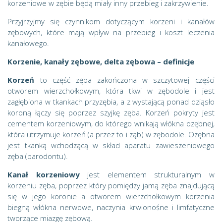
korzeniowe w zębie będą miały inny przebieg i zakrzywienie.
Przyjrzyjmy się czynnikom dotyczącym korzeni i kanałów
zębowych, które mają wpływ na przebieg i koszt leczenia
kanałowego.
Korzenie, kanały zębowe, delta zębowa – definicje
Korzeń
to część zęba zakończona w szczytowej części
otworem wierzchołkowym, która tkwi w zębodole i jest
zagłębiona w tkankach przyzębia, a z wystającą ponad dziąsło
koroną łączy się poprzez szyjkę zęba. Korzeń pokryty jest
cementem korzeniowym, do którego wnikają włókna ozębnej,
która utrzymuje korzeń (a przez to i ząb) w zębodole. Ozębna
jest tkanką wchodzącą w skład aparatu zawieszeniowego
zęba (parodontu).
Kanał korzeniowy
jest elementem strukturalnym w
korzeniu zęba, poprzez który pomiędzy jamą zęba znajdującą
się w jego koronie a otworem wierzchołkowym korzenia
biegną włókna nerwowe, naczynia krwionośne i limfatyczne
tworzące miazgę zębową.