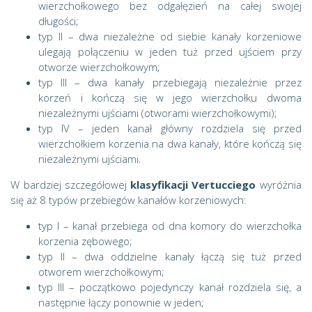
wierzchołkowego bez odgałęzień na całej swojej
długości;
typ II – dwa niezależne od siebie kanały korzeniowe
ulegają połączeniu w jeden tuż przed ujściem przy
otworze wierzchołkowym;
typ III – dwa kanały przebiegają niezależnie przez
korzeń i kończą się w jego wierzchołku dwoma
niezależnymi ujściami (otworami wierzchołkowymi);
typ IV – jeden kanał główny rozdziela się przed
wierzchołkiem korzenia na dwa kanały, które kończą się
niezależnymi ujściami.
W bardziej szczegółowej
klasyfikacji Vertucciego
wyróżnia
się aż 8 typów przebiegów kanałów korzeniowych:
typ I – kanał przebiega od dna komory do wierzchołka
korzenia zębowego;
typ II – dwa oddzielne kanały łączą się tuż przed
otworem wierzchołkowym;
typ III – początkowo pojedynczy kanał rozdziela się, a
następnie łączy ponownie w jeden;