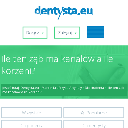
Dołącz
Zaloguj
Ile ten ząb ma kanałów a ile
korzeni?
Jesteś tutaj:
Dentysta.eu - Marcin Krufczyk
/
Artykuły
/
Dla studenta
/
Ile ten ząb
ma kanałów a ile korzeni?
Wszystkie
Popularne
Dla pacjenta
Dla dentysty