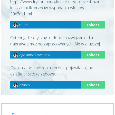
https://www.fryzomania.pl/cece-med-prevent-hair-
loss-ampulki-przeciw-wypadaniu-wlosow-
30x7ml.html...
midel
zobacz
Catering dietetyczny to dobre rozwiązanie dla
naprawdę mocno zapracowanych. Ale w dłuższej...
aga.anna.kownacka
zobacz
Dwa lata po założeniu koronki pojawiła się na
dziąśle przetoka zębowa....
czaras
zobacz