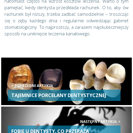
natomiast często na wzrost kosztów leczenia. Warto o tym
pamiętać, kiedy dentysta przedkłada rachunek. O to, aby ów
rachunek był niższy, trzeba zadbać samodzielnie – troszcząc
się o zęby każdego dnia i regularnie odwiedzając gabinet
stomatologiczny. To najprostszy, a zarazem najskuteczniejszy
sposób na uniknięcie leczenia kanałowego.
< POPRZEDNI ARTYKUŁ
TAJEMNICE PORCELANY DENTYSTYCZNEJ
NASTĘPNY ARTYKUŁ >
FOBIE U DENTYSTY. CO PRZERAŻA