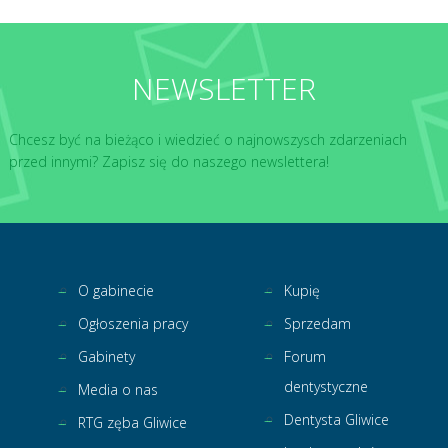
NEWSLETTER
Chcesz być na bieżąco i wiedzieć o najnowszysch zdarzeniach
przed innymi? Zapisz się do naszego newslettera!
O gabinecie
Kupię
Ogłoszenia pracy
Sprzedam
Gabinety
Forum
dentystyczne
Media o nas
Dentysta Gliwice
RTG zęba Gliwice