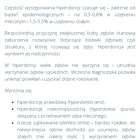
Częstość występowania hiperdoncji szacuje się – zależnie od
badań epidemiologicznych – na 0,3-0,8% w uzębieniu
mlecznym i 1,5-3,5% w uzębieniu stałym.
Bezpośrednią przyczynę zwiększonej liczby zębów stanowią
zaburzenia rozwojowe dotyczące listewki zębowej czyli
struktury, z której rozwijają się zęby. Hiperdoncja jest
wynikiem jej nadczynności.
W hiperdoncji wiele zębów nie wyrzyna się i utrudnia
wyrzynanie zębów sąsiednich. Wczesna diagnostyka pozwala
uniknąć powikłań i uzyskać dobre rokowanie.
Wyróżnia się:
hiperdoncję prawdziwą
(hyperdontia vera
);
hiperdoncję rzekomą/pozorną (
hyperdontia spuria
),
związaną z przetrwaniem zęba mlecznego;
trzecie ząbkowanie (
dentitio tertia
) – bardzo rzadkie: do
niewyrznięcia zębów dochodzi po usunięciu zębów
stałych (nie należy mylić z wyrzynaniem zębów