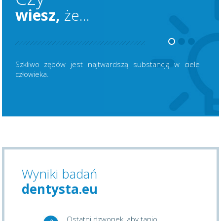
wiesz,
że...
Szkliwo zębów jest najtwardszą substancją w ciele
człowieka.
Wyniki badań
dentysta.eu
Ostatni dzwonek, aby tanio