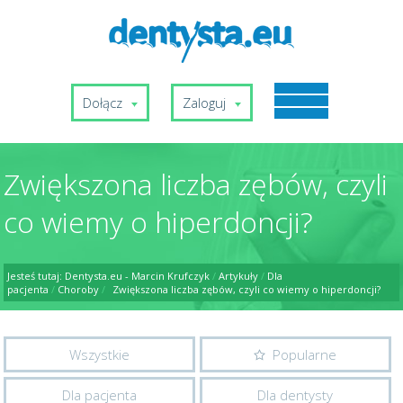
Dołącz
Zaloguj
Zwiększona liczba zębów, czyli
co wiemy o hiperdoncji?
Jesteś tutaj:
Dentysta.eu - Marcin Krufczyk
/
Artykuły
/
Dla
pacjenta
/
Choroby
/
Zwiększona liczba zębów, czyli co wiemy o hiperdoncji?
Wszystkie
Popularne
Dla pacjenta
Dla dentysty