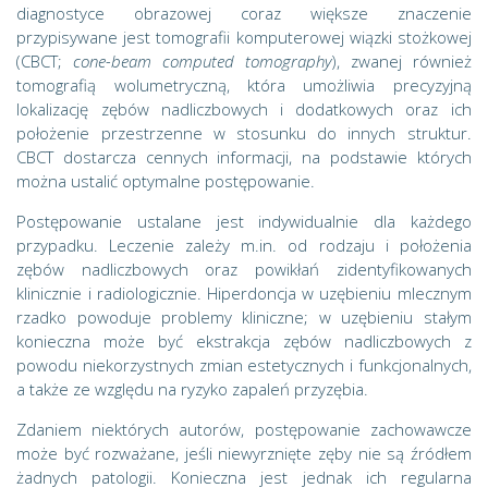
diagnostyce obrazowej coraz większe znaczenie
przypisywane jest tomografii komputerowej wiązki stożkowej
(CBCT;
cone-beam computed tomography
), zwanej również
tomografią wolumetryczną, która umożliwia precyzyjną
lokalizację zębów nadliczbowych i dodatkowych oraz ich
położenie przestrzenne w stosunku do innych struktur.
CBCT dostarcza cennych informacji, na podstawie których
można ustalić optymalne postępowanie.
Postępowanie ustalane jest indywidualnie dla każdego
przypadku. Leczenie zależy m.in. od rodzaju i położenia
zębów nadliczbowych oraz powikłań zidentyfikowanych
klinicznie i radiologicznie. Hiperdoncja w uzębieniu mlecznym
rzadko powoduje problemy kliniczne; w uzębieniu stałym
konieczna może być ekstrakcja zębów nadliczbowych z
powodu niekorzystnych zmian estetycznych i funkcjonalnych,
a także ze względu na ryzyko zapaleń przyzębia.
Zdaniem niektórych autorów, postępowanie zachowawcze
może być rozważane, jeśli niewyrznięte zęby nie są źródłem
żadnych patologii. Konieczna jest jednak ich regularna