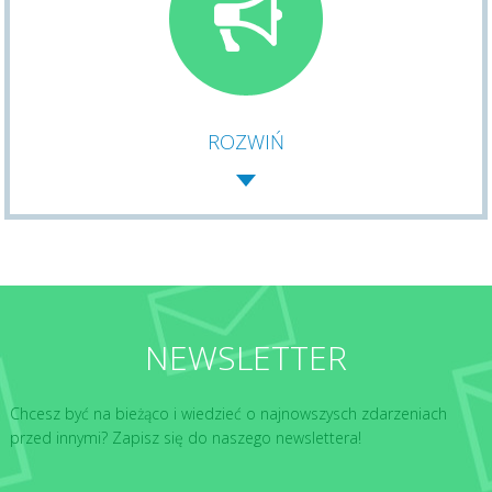
ROZWIŃ
NEWSLETTER
Chcesz być na bieżąco i wiedzieć o najnowszysch zdarzeniach
przed innymi? Zapisz się do naszego newslettera!