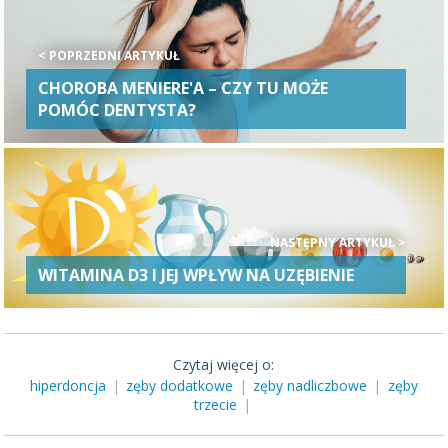
< POPRZEDNI ARTYKUŁ
CHOROBA MENIERE'A – CZY TU MOŻE
POMÓC DENTYSTA?
NASTĘPNY ARTYKUŁ >
WITAMINA D3 I JEJ WPŁYW NA UZĘBIENIE
Czytaj więcej o:
hiperdoncja
|
zęby dodatkowe
|
zęby nadliczbowe
|
zęby
trzecie
|