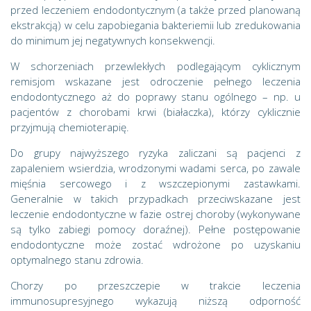
przed leczeniem endodontycznym (a także przed planowaną
ekstrakcją) w celu zapobiegania bakteriemii lub zredukowania
do minimum jej negatywnych konsekwencji.
W schorzeniach przewlekłych podlegającym cyklicznym
remisjom wskazane jest odroczenie pełnego leczenia
endodontycznego aż do poprawy stanu ogólnego – np. u
pacjentów z chorobami krwi (białaczka), którzy cyklicznie
przyjmują chemioterapię.
Do grupy najwyższego ryzyka zaliczani są pacjenci z
zapaleniem wsierdzia, wrodzonymi wadami serca, po zawale
mięśnia sercowego i z wszczepionymi zastawkami.
Generalnie w takich przypadkach przeciwskazane jest
leczenie endodontyczne w fazie ostrej choroby (wykonywane
są tylko zabiegi pomocy doraźnej). Pełne postępowanie
endodontyczne może zostać wdrożone po uzyskaniu
optymalnego stanu zdrowia.
Chorzy po przeszczepie w trakcie leczenia
immunosupresyjnego wykazują niższą odporność