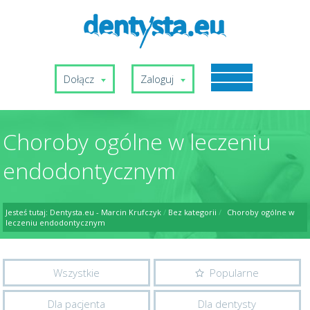
Dołącz
Zaloguj
Choroby ogólne w leczeniu
endodontycznym
Jesteś tutaj:
Dentysta.eu - Marcin Krufczyk
/
Bez kategorii
/
Choroby ogólne w
leczeniu endodontycznym
Wszystkie
Popularne
Dla pacjenta
Dla dentysty