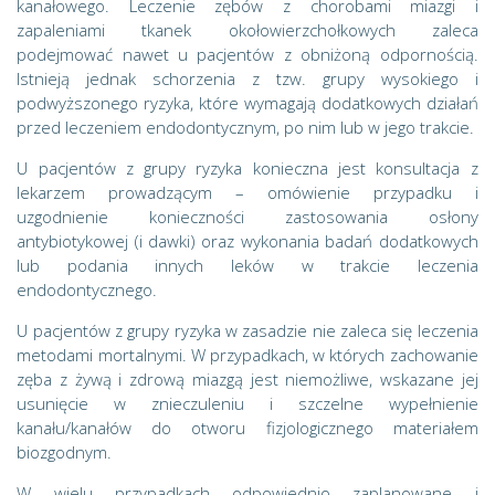
kanałowego. Leczenie zębów z chorobami miazgi i
zapaleniami tkanek okołowierzchołkowych zaleca
podejmować nawet u pacjentów z obniżoną odpornością.
Istnieją jednak schorzenia z tzw. grupy wysokiego i
podwyższonego ryzyka, które wymagają dodatkowych działań
przed leczeniem endodontycznym, po nim lub w jego trakcie.
U pacjentów z grupy ryzyka konieczna jest konsultacja z
lekarzem prowadzącym – omówienie przypadku i
uzgodnienie konieczności zastosowania osłony
antybiotykowej (i dawki) oraz wykonania badań dodatkowych
lub podania innych leków w trakcie leczenia
endodontycznego.
U pacjentów z grupy ryzyka w zasadzie nie zaleca się leczenia
metodami mortalnymi. W przypadkach, w których zachowanie
zęba z żywą i zdrową miazgą jest niemożliwe, wskazane jej
usunięcie w znieczuleniu i szczelne wypełnienie
kanału/kanałów do otworu fizjologicznego materiałem
biozgodnym.
W wielu przypadkach odpowiednio zaplanowane i