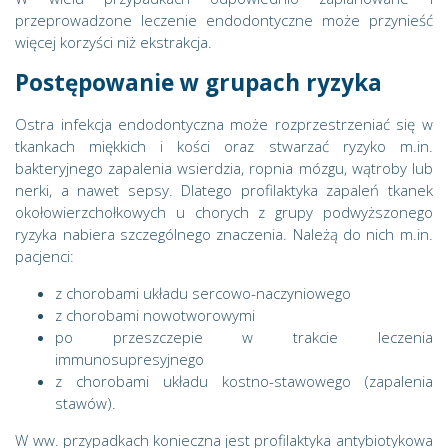
przeprowadzone leczenie endodontyczne może przynieść
więcej korzyści niż ekstrakcja.
Postępowanie w grupach ryzyka
Ostra infekcja endodontyczna może rozprzestrzeniać się w
tkankach miękkich i kości oraz stwarzać ryzyko m.in.
bakteryjnego zapalenia wsierdzia, ropnia mózgu, wątroby lub
nerki, a nawet sepsy. Dlatego profilaktyka zapaleń tkanek
okołowierzchołkowych u chorych z grupy podwyższonego
ryzyka nabiera szczególnego znaczenia. Należą do nich m.in.
pacjenci:
z chorobami układu sercowo-naczyniowego
z chorobami nowotworowymi
po przeszczepie w trakcie leczenia
immunosupresyjnego
z chorobami układu kostno-stawowego (zapalenia
stawów).
W ww. przypadkach konieczna jest profilaktyka antybiotykowa