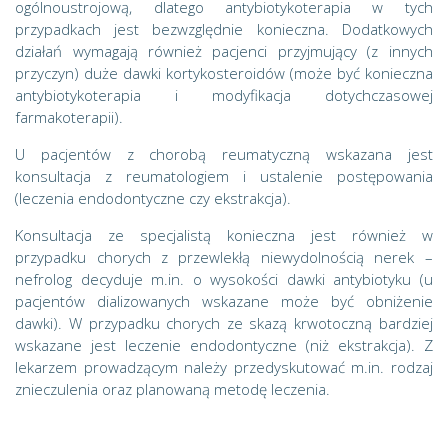
ogólnoustrojową, dlatego antybiotykoterapia w tych
przypadkach jest bezwzględnie konieczna. Dodatkowych
działań wymagają również pacjenci przyjmujący (z innych
przyczyn) duże dawki kortykosteroidów (może być konieczna
antybiotykoterapia i modyfikacja dotychczasowej
farmakoterapii).
U pacjentów z chorobą reumatyczną wskazana jest
konsultacja z reumatologiem i ustalenie postępowania
(leczenia endodontyczne czy ekstrakcja).
Konsultacja ze specjalistą konieczna jest również w
przypadku chorych z przewlekłą niewydolnością nerek –
nefrolog decyduje m.in. o wysokości dawki antybiotyku (u
pacjentów dializowanych wskazane może być obniżenie
dawki). W przypadku chorych ze skazą krwotoczną bardziej
wskazane jest leczenie endodontyczne (niż ekstrakcja). Z
lekarzem prowadzącym należy przedyskutować m.in. rodzaj
znieczulenia oraz planowaną metodę leczenia.