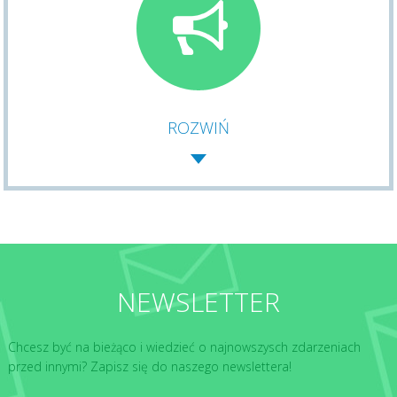
ROZWIŃ
NEWSLETTER
Chcesz być na bieżąco i wiedzieć o najnowszysch zdarzeniach
przed innymi? Zapisz się do naszego newslettera!