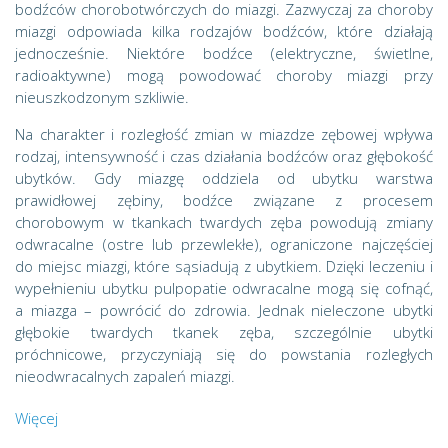
bodźców chorobotwórczych do miazgi. Zazwyczaj za choroby
miazgi odpowiada kilka rodzajów bodźców, które działają
jednocześnie. Niektóre bodźce (elektryczne, świetlne,
radioaktywne) mogą powodować choroby miazgi przy
nieuszkodzonym szkliwie.
Na charakter i rozległość zmian w miazdze zębowej wpływa
rodzaj, intensywność i czas działania bodźców oraz głębokość
ubytków. Gdy miazgę oddziela od ubytku warstwa
prawidłowej zębiny, bodźce związane z procesem
chorobowym w tkankach twardych zęba powodują zmiany
odwracalne (ostre lub przewlekłe), ograniczone najczęściej
do miejsc miazgi, które sąsiadują z ubytkiem. Dzięki leczeniu i
wypełnieniu ubytku pulpopatie odwracalne mogą się cofnąć,
a miazga – powrócić do zdrowia. Jednak nieleczone ubytki
głębokie twardych tkanek zęba, szczególnie ubytki
próchnicowe, przyczyniają się do powstania rozległych
nieodwracalnych zapaleń miazgi.
Więcej