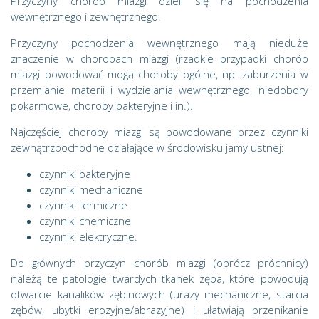
Przyczyny chorób miazgi dzieli się na pochodzenia
wewnętrznego i zewnętrznego.
Przyczyny pochodzenia wewnętrznego mają nieduże
znaczenie w chorobach miazgi (rzadkie przypadki chorób
miazgi powodować mogą choroby ogólne, np. zaburzenia w
przemianie materii i wydzielania wewnętrznego, niedobory
pokarmowe, choroby bakteryjne i in.).
Najczęściej choroby miazgi są powodowane przez czynniki
zewnątrzpochodne działające w środowisku jamy ustnej:
czynniki bakteryjne
czynniki mechaniczne
czynniki termiczne
czynniki chemiczne
czynniki elektryczne.
Do głównych przyczyn chorób miazgi (oprócz próchnicy)
należą te patologie twardych tkanek zęba, które powodują
otwarcie kanalików zębinowych (urazy mechaniczne, starcia
zębów, ubytki erozyjne/abrazyjne) i ułatwiają przenikanie