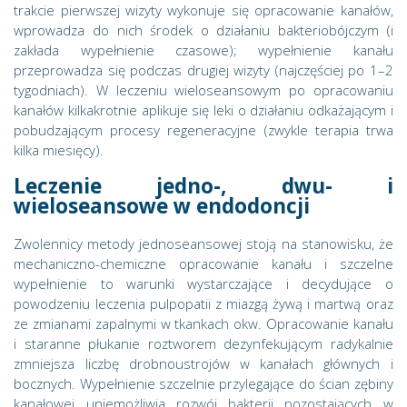
trakcie pierwszej wizyty wykonuje się opracowanie kanałów,
wprowadza do nich środek o działaniu bakteriobójczym (i
zakłada wypełnienie czasowe); wypełnienie kanału
przeprowadza się podczas drugiej wizyty (najczęściej po 1–2
tygodniach). W leczeniu wieloseansowym po opracowaniu
kanałów kilkakrotnie aplikuje się leki o działaniu odkażającym i
pobudzającym procesy regeneracyjne (zwykle terapia trwa
kilka miesięcy).
Leczenie jedno-, dwu- i
wieloseansowe w endodoncji
Zwolennicy metody jednoseansowej stoją na stanowisku, że
mechaniczno-chemiczne opracowanie kanału i szczelne
wypełnienie to warunki wystarczające i decydujące o
powodzeniu leczenia pulpopatii z miazgą żywą i martwą oraz
ze zmianami zapalnymi w tkankach okw. Opracowanie kanału
i staranne płukanie roztworem dezynfekującym radykalnie
zmniejsza liczbę drobnoustrojów w kanałach głównych i
bocznych. Wypełnienie szczelnie przylegające do ścian zębiny
kanałowej uniemożliwia rozwój bakterii pozostających w