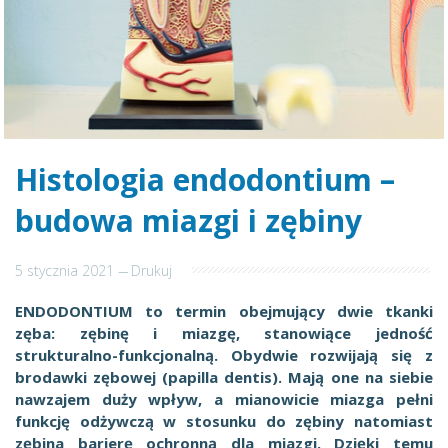
Histologia endodontium –
budowa miazgi i zębiny
5 stycznia 2021
---
Drukuj
ENDODONTIUM to termin obejmujący dwie tkanki
zęba: zębinę i miazgę, stanowiące jedność
strukturalno-funkcjonalną. Obydwie rozwijają się z
brodawki zębowej (papilla dentis). Mają one na siebie
nawzajem duży wpływ, a mianowicie miazga pełni
funkcję odżywczą w stosunku do zębiny natomiast
zębina barierę ochronną dla miazgi. Dzięki temu