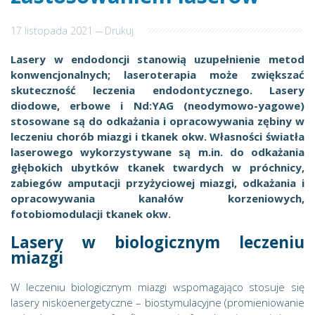
17 listopada 2021
---
Drukuj
Lasery w endodoncji stanowią uzupełnienie metod
konwencjonalnych; laseroterapia może zwiększać
skuteczność leczenia endodontycznego. Lasery
diodowe, erbowe i Nd:YAG (neodymowo-yagowe)
stosowane są do odkażania i opracowywania zębiny w
leczeniu chorób miazgi i tkanek okw. Własności światła
laserowego wykorzystywane są m.in. do odkażania
głębokich ubytków tkanek twardych w próchnicy,
zabiegów amputacji przyżyciowej miazgi, odkażania i
opracowywania kanałów korzeniowych,
fotobiomodulacji tkanek okw.
Lasery w biologicznym leczeniu
miazgi
W leczeniu biologicznym miazgi wspomagająco stosuje się
lasery niskoenergetyczne – biostymulacyjne (promieniowanie