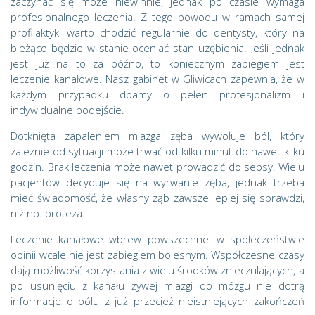
zaczynać się może niewinnie, jednak po czasie wymaga
profesjonalnego leczenia. Z tego powodu w ramach samej
profilaktyki warto chodzić regularnie do dentysty, który na
bieżąco będzie w stanie oceniać stan uzębienia. Jeśli jednak
jest już na to za późno, to koniecznym zabiegiem jest
leczenie kanałowe. Nasz gabinet w Gliwicach zapewnia, że w
każdym przypadku dbamy o pełen profesjonalizm i
indywidualne podejście.
Dotknięta zapaleniem miazga zęba wywołuje ból, który
zależnie od sytuacji może trwać od kilku minut do nawet kilku
godzin. Brak leczenia może nawet prowadzić do sepsy! Wielu
pacjentów decyduje się na wyrwanie zęba, jednak trzeba
mieć świadomość, że własny ząb zawsze lepiej się sprawdzi,
niż np. proteza.
Leczenie kanałowe wbrew powszechnej w społeczeństwie
opinii wcale nie jest zabiegiem bolesnym. Współczesne czasy
dają możliwość korzystania z wielu środków znieczulających, a
po usunięciu z kanału żywej miazgi do mózgu nie dotrą
informacje o bólu z już przecież nieistniejących zakończeń