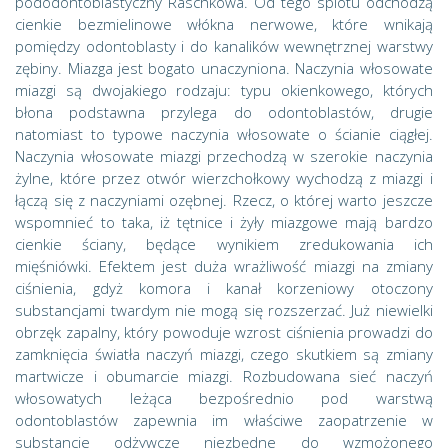
pododontoblastyczny Raschkowa. Od tego splotu odchodzą
cienkie bezmielinowe włókna nerwowe, które wnikają
pomiędzy odontoblasty i do kanalików wewnętrznej warstwy
zębiny. Miazga jest bogato unaczyniona. Naczynia włosowate
miazgi są dwojakiego rodzaju: typu okienkowego, których
błona podstawna przylega do odontoblastów, drugie
natomiast to typowe naczynia włosowate o ścianie ciągłej.
Naczynia włosowate miazgi przechodzą w szerokie naczynia
żylne, które przez otwór wierzchołkowy wychodzą z miazgi i
łączą się z naczyniami ozębnej. Rzecz, o której warto jeszcze
wspomnieć to taka, iż tętnice i żyły miazgowe mają bardzo
cienkie ściany, będące wynikiem zredukowania ich
mięśniówki. Efektem jest duża wrażliwość miazgi na zmiany
ciśnienia, gdyż komora i kanał korzeniowy otoczony
substancjami twardym nie mogą się rozszerzać. Już niewielki
obrzęk zapalny, który powoduje wzrost ciśnienia prowadzi do
zamknięcia światła naczyń miazgi, czego skutkiem są zmiany
martwicze i obumarcie miazgi. Rozbudowana sieć naczyń
włosowatych leżąca bezpośrednio pod warstwą
odontoblastów zapewnia im właściwe zaopatrzenie w
substancje odżywcze niezbędne do wzmożonego