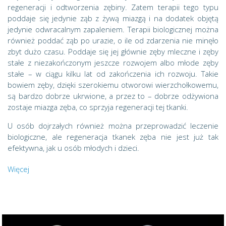
regeneracji i odtworzenia zębiny. Zatem terapii tego typu
poddaje się jedynie ząb z żywą miazgą i na dodatek objętą
jedynie odwracalnym zapaleniem. Terapii biologicznej można
również poddać ząb po urazie, o ile od zdarzenia nie minęło
zbyt dużo czasu. Poddaje się jej głównie zęby mleczne i zęby
stałe z niezakończonym jeszcze rozwojem albo młode zęby
stałe – w ciągu kilku lat od zakończenia ich rozwoju. Takie
bowiem zęby, dzięki szerokiemu otworowi wierzchołkowemu,
są bardzo dobrze ukrwione, a przez to – dobrze odżywiona
zostaje miazga zęba, co sprzyja regeneracji tej tkanki.
U osób dojrzałych również można przeprowadzić leczenie
biologiczne, ale regeneracja tkanek zęba nie jest już tak
efektywna, jak u osób młodych i dzieci.
Więcej