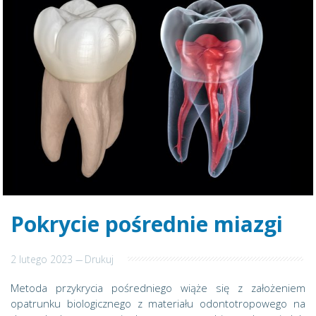
Pokrycie pośrednie miazgi
2 lutego 2023
---
Drukuj
Metoda przykrycia pośredniego wiąże się z założeniem
opatrunku biologicznego z materiału odontotropowego na