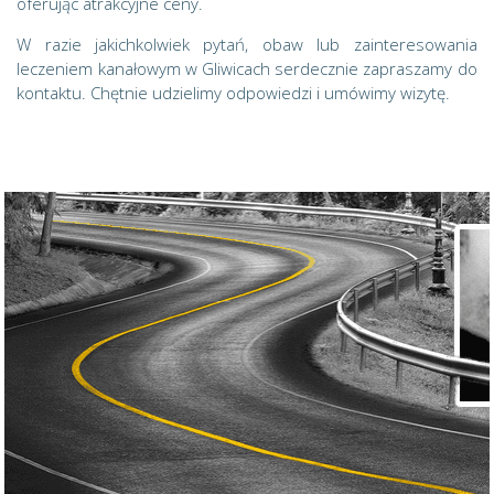
oferując atrakcyjne ceny.
W razie jakichkolwiek pytań, obaw lub zainteresowania
leczeniem kanałowym w Gliwicach serdecznie zapraszamy do
kontaktu. Chętnie udzielimy odpowiedzi i umówimy wizytę.