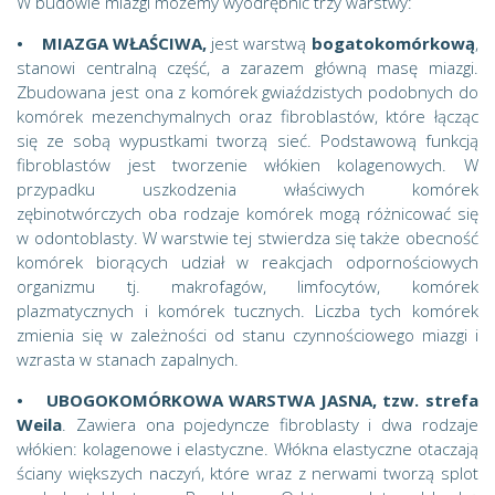
W budowie miazgi możemy wyodrębnić trzy warstwy:
• MIAZGA WŁAŚCIWA,
jest warstwą
bogatokomórkową
,
stanowi centralną część, a zarazem główną masę miazgi.
Zbudowana jest ona z komórek gwiaździstych podobnych do
komórek mezenchymalnych oraz fibroblastów, które łącząc
się ze sobą wypustkami tworzą sieć. Podstawową funkcją
fibroblastów jest tworzenie włókien kolagenowych. W
przypadku uszkodzenia właściwych komórek
zębinotwórczych oba rodzaje komórek mogą różnicować się
w odontoblasty. W warstwie tej stwierdza się także obecność
komórek biorących udział w reakcjach odpornościowych
organizmu tj. makrofagów, limfocytów, komórek
plazmatycznych i komórek tucznych. Liczba tych komórek
zmienia się w zależności od stanu czynnościowego miazgi i
wzrasta w stanach zapalnych.
• UBOGOKOMÓRKOWA WARSTWA JASNA, tzw. strefa
Weila
. Zawiera ona pojedyncze fibroblasty i dwa rodzaje
włókien: kolagenowe i elastyczne. Włókna elastyczne otaczają
ściany większych naczyń, które wraz z nerwami tworzą splot