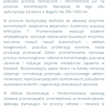
pobudza procesy fotofizyczne i fotochemiczne już na
poziomie komórkowym). Najczęściej do tego celu
wykorzystuje się lasery o długości fali 380-1000 nm.
W procesie biostymulacji dochodzi do aktywacji enzymów
komórkowych, zwiększenia aktywności i liczebności populacji
limfocytów T. Promieniowanie wykazuje działanie
antybakteryjne, stymuluje wytwarzanie kluczowych enzymów,
tworzenie nowych naczyń krwionośnych i włókien
kolagenowych, pobudza proliferację komórek, nasila
produkcję przeciwciał. Zatem: promieniowanie stymuluje
procesy immunologiczne i utleniania komórkowego, poprawia
ukrwienie i redukuje stężenie mediatorów zapalenia w
tkankach. Biostymulacyjny wpływ lasera na tkankę nerwową
obejmuje: normalizację potencjału czynnościowego włókien
nerwowych, hiperpolaryzację błon komórkowych, pobudzenie
wydzielania endorfin i regenerację obwodowych aksonów.
W efekcie biostymulacja i fotobiomodulacja wykazują
działanie przeciwzapalne, przeciwbólowe, przeciwobrzękowe,
wpływają stymulująco na procesy odnowy i reparacji w