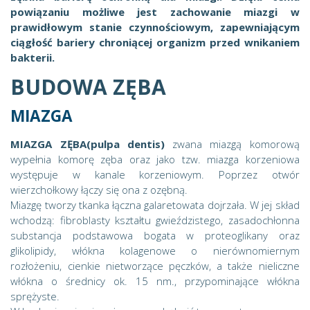
powiązaniu możliwe jest zachowanie miazgi w
prawidłowym stanie czynnościowym, zapewniającym
ciągłość bariery chroniącej organizm przed wnikaniem
bakterii.
BUDOWA ZĘBA
MIAZGA
MIAZGA ZĘBA(pulpa dentis)
zwana miazgą komorową
wypełnia komorę zęba oraz jako tzw. miazga korzeniowa
występuje w kanale korzeniowym. Poprzez otwór
wierzchołkowy łączy się ona z ozębną.
Miazgę tworzy tkanka łączna galaretowata dojrzała. W jej skład
wchodzą: fibroblasty kształtu gwieździstego, zasadochłonna
substancja podstawowa bogata w proteoglikany oraz
glikolipidy, włókna kolagenowe o nierównomiernym
rozłożeniu, cienkie nietworzące pęczków, a także nieliczne
włókna o średnicy ok. 15 nm., przypominające włókna
sprężyste.