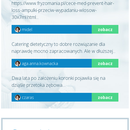
https://www.fryzomania.pl/cece-med-prevent-hair-
loss-ampulki-przeciw-wypadaniu-wlosow-
30x7ml.html...
midel
zobacz
Catering dietetyczny to dobre rozwiązanie dla
naprawdę mocno zapracowanych. Ale w dłuższej...
aga.anna.kownacka
zobacz
Dwa lata po założeniu koronki pojawiła się na
dziąśle przetoka zębowa....
czaras
zobacz