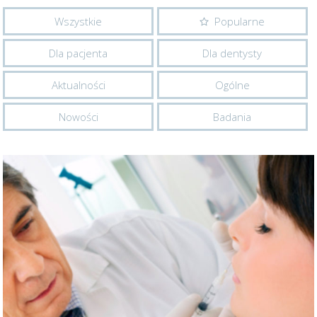
Wszystkie
Popularne
Dla pacjenta
Dla dentysty
Aktualności
Ogólne
Nowości
Badania