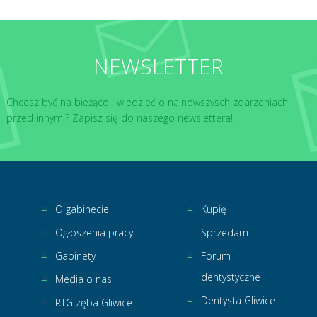
NEWSLETTER
Chcesz być na bieżąco i wiedzieć o najnowszysch zdarzeniach
przed innymi? Zapisz się do naszego newslettera!
O gabinecie
Kupię
Ogłoszenia pracy
Sprzedam
Gabinety
Forum
dentystyczne
Media o nas
Dentysta Gliwice
RTG zęba Gliwice