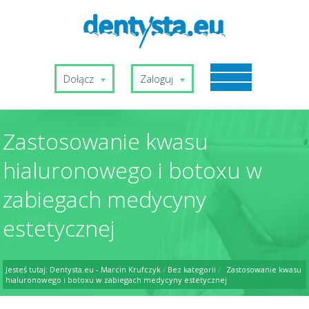
Dołącz
Zaloguj
Zastosowanie kwasu
hialuronowego i botoxu w
zabiegach medycyny
estetycznej
Jesteś tutaj:
Dentysta.eu - Marcin Krufczyk
/
Bez kategorii
/
Zastosowanie kwasu
hialuronowego i botoxu w zabiegach medycyny estetycznej