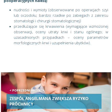
pooperacyjnych należą:
nudności i wymioty (obserwowane po operacjach szyi
lub oczodołu; bardzo rzadkie po zabiegach z zakresu
stomatologii i chirurgii stomatologicznej)
przedłużające się krwawienia (wymagające wzmożonej
obserwacji, oceny utraty krwi i stanu ogólnego; w
uzasadnionych przypadkach – oceny parametrów
morfologicznych krwi i uzupełnienia ubytków).
< POPRZEDNI ARTYKUŁ
ZESPÓŁ ANGELMANA ZWIĘKSZA RYZYKO
PRÓCHNICY