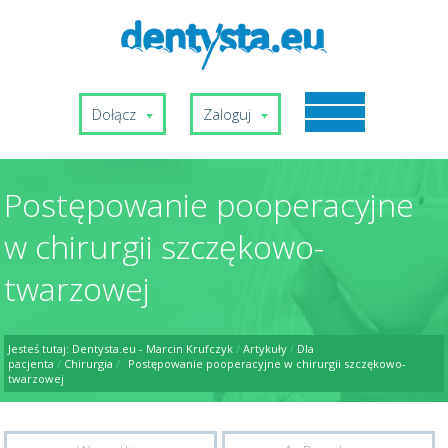
Dołącz
Zaloguj
Postępowanie pooperacyjne
w chirurgii szczękowo-
twarzowej
Jesteś tutaj:
Dentysta.eu - Marcin Krufczyk
/
Artykuły
/
Dla
pacjenta
/
Chirurgia
/
Postępowanie pooperacyjne w chirurgii szczękowo-
twarzowej