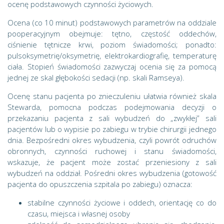
ocenę podstawowych czynności życiowych.
Ocena (co 10 minut) podstawowych parametrów na oddziale
pooperacyjnym obejmuje: tętno, częstość oddechów,
ciśnienie tętnicze krwi, poziom świadomości; ponadto:
pulsoksymetrię/oksymetrię, elektrokardiografię, temperaturę
ciała. Stopień świadomości zazwyczaj ocenia się za pomocą
jednej ze skal głębokości sedacji (np. skali Ramseya).
Ocenę stanu pacjenta po znieczuleniu ułatwia również skala
Stewarda, pomocna podczas podejmowania decyzji o
przekazaniu pacjenta z sali wybudzeń do „zwykłej” sali
pacjentów lub o wypisie po zabiegu w trybie chirurgii jednego
dnia. Bezpośredni okres wybudzenia, czyli powrót odruchów
obronnych, czynności ruchowej i stanu świadomości,
wskazuje, że pacjent może zostać przeniesiony z sali
wybudzeń na oddział. Pośredni okres wybudzenia (gotowość
pacjenta do opuszczenia szpitala po zabiegu) oznacza:
stabilne czynności życiowe i oddech, orientację co do
czasu, miejsca i własnej osoby