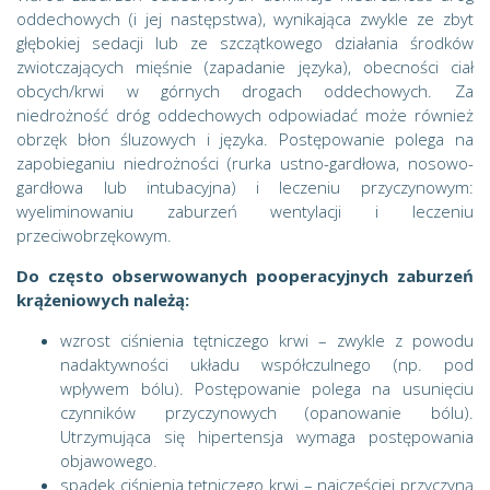
oddechowych (i jej następstwa), wynikająca zwykle ze zbyt
głębokiej sedacji lub ze szczątkowego działania środków
zwiotczających mięśnie (zapadanie języka), obecności ciał
obcych/krwi w górnych drogach oddechowych. Za
niedrożność dróg oddechowych odpowiadać może również
obrzęk błon śluzowych i języka. Postępowanie polega na
zapobieganiu niedrożności (rurka ustno-gardłowa, nosowo-
gardłowa lub intubacyjna) i leczeniu przyczynowym:
wyeliminowaniu zaburzeń wentylacji i leczeniu
przeciwobrzękowym.
Do często obserwowanych pooperacyjnych zaburzeń
krążeniowych należą:
wzrost ciśnienia tętniczego krwi – zwykle z powodu
nadaktywności układu współczulnego (np. pod
wpływem bólu). Postępowanie polega na usunięciu
czynników przyczynowych (opanowanie bólu).
Utrzymująca się hipertensja wymaga postępowania
objawowego.
spadek ciśnienia tętniczego krwi – najczęściej przyczyną