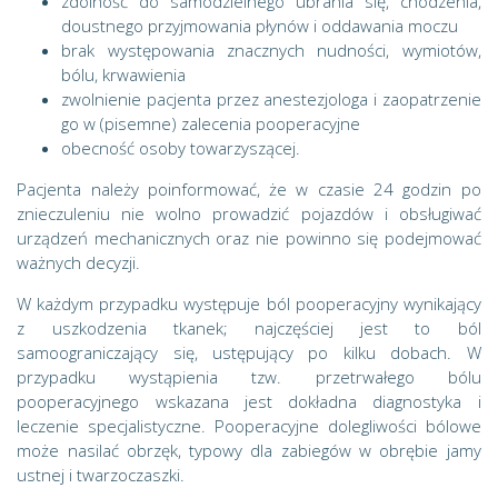
zdolność do samodzielnego ubrania się, chodzenia,
doustnego przyjmowania płynów i oddawania moczu
brak występowania znacznych nudności, wymiotów,
bólu, krwawienia
zwolnienie pacjenta przez anestezjologa i zaopatrzenie
go w (pisemne) zalecenia pooperacyjne
obecność osoby towarzyszącej.
Pacjenta należy poinformować, że w czasie 24 godzin po
znieczuleniu nie wolno prowadzić pojazdów i obsługiwać
urządzeń mechanicznych oraz nie powinno się podejmować
ważnych decyzji.
W każdym przypadku występuje ból pooperacyjny wynikający
z uszkodzenia tkanek; najczęściej jest to ból
samoograniczający się, ustępujący po kilku dobach. W
przypadku wystąpienia tzw. przetrwałego bólu
pooperacyjnego wskazana jest dokładna diagnostyka i
leczenie specjalistyczne. Pooperacyjne dolegliwości bólowe
może nasilać obrzęk, typowy dla zabiegów w obrębie jamy
ustnej i twarzoczaszki.