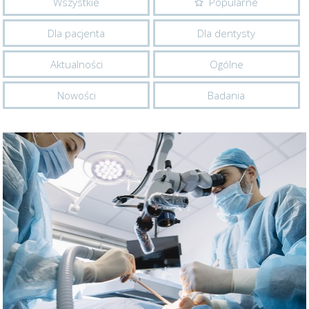
Wszystkie
Popularne
Dla pacjenta
Dla dentysty
Aktualności
Ogólne
Nowości
Badania