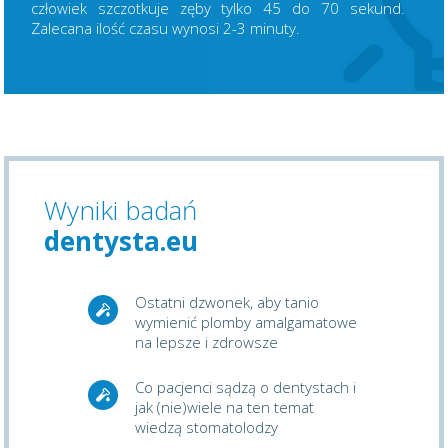
człowiek szczotkuje zęby tylko 45 do 70 sekund.
Zalecana ilość czasu wynosi 2-3 minuty.
Wyniki badań
dentysta.eu
Ostatni dzwonek, aby tanio
wymienić plomby amalgamatowe
na lepsze i zdrowsze
Co pacjenci sądzą o dentystach i
jak (nie)wiele na ten temat
wiedzą stomatolodzy