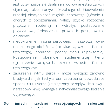
jest utrzymujące się działanie środków anestetycznych,
stymulacja układu przywspółczulnego lub hipowolemia,
rzadziej niewydolność mięśnia sercowego (głównie u
chorych z obciążeniami). Należy szybko rozpoznać
przyczynę hipotensji i wdrożyć postępowanie
przyczynowe; jednocześnie prowadzić postępowanie
objawowe.
niedokrwienie mięśnia sercowego – zazwyczaj wynik
nadmiernego obciążenia (tachykardia, wzrost ciśnienia
tętniczego), obniżonej podaży tlenu (hipoksemia).
Postępowanie obejmuje suplementację tlenu,
ograniczenie tachykardii, leczenie wzrostu ciśnienia
tętniczego krwi.
zaburzenia rytmu serca – może wystąpić zarówno
bradykardia, jak tachykardia; zaburzenia powodujące
spadek rzutu serca (zmniejszony przepływ tkankowy i
narządowy krwi) wymagają natychmiastowego leczenia
objawowego.
Do innych, rzadziej występujących zaburzeń