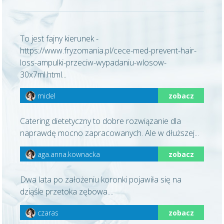
To jest fajny kierunek -
https://www.fryzomania.pl/cece-med-prevent-hair-
loss-ampulki-przeciw-wypadaniu-wlosow-
30x7ml.html...
midel
zobacz
Catering dietetyczny to dobre rozwiązanie dla
naprawdę mocno zapracowanych. Ale w dłuższej...
aga.anna.kownacka
zobacz
Dwa lata po założeniu koronki pojawiła się na
dziąśle przetoka zębowa....
czaras
zobacz