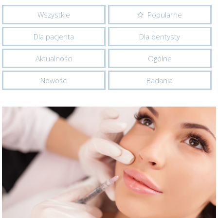
Wszystkie
Popularne
Dla pacjenta
Dla dentysty
Aktualności
Ogólne
Nowości
Badania