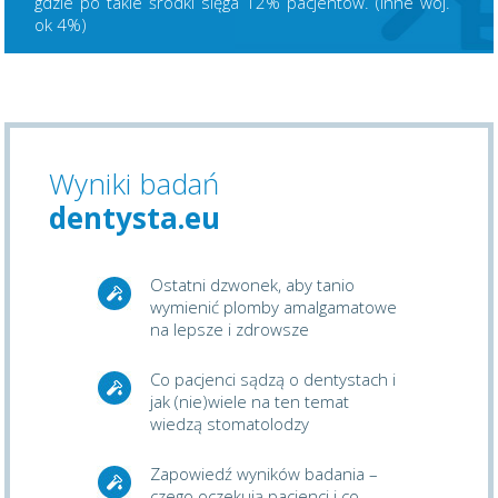
gdzie po takie środki sięga 12% pacjentów. (Inne woj.
ok 4%)
Wyniki badań
dentysta.eu
Ostatni dzwonek, aby tanio
wymienić plomby amalgamatowe
na lepsze i zdrowsze
Co pacjenci sądzą o dentystach i
jak (nie)wiele na ten temat
wiedzą stomatolodzy
Zapowiedź wyników badania –
czego oczekują pacjenci i co