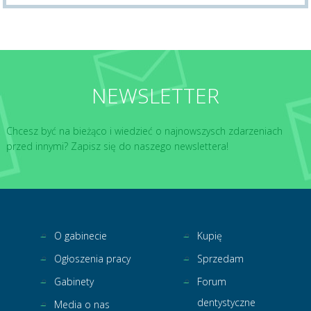
NEWSLETTER
Chcesz być na bieżąco i wiedzieć o najnowszysch zdarzeniach
przed innymi? Zapisz się do naszego newslettera!
O gabinecie
Kupię
Ogłoszenia pracy
Sprzedam
Gabinety
Forum
dentystyczne
Media o nas