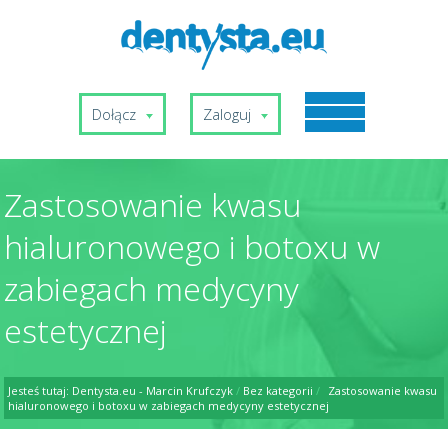
Dołącz
Zaloguj
Zastosowanie kwasu
hialuronowego i botoxu w
zabiegach medycyny
estetycznej
Jesteś tutaj:
Dentysta.eu - Marcin Krufczyk
/
Bez kategorii
/
Zastosowanie kwasu
hialuronowego i botoxu w zabiegach medycyny estetycznej