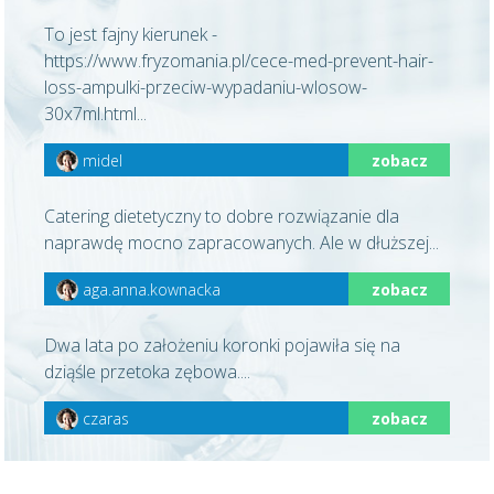
To jest fajny kierunek -
https://www.fryzomania.pl/cece-med-prevent-hair-
loss-ampulki-przeciw-wypadaniu-wlosow-
30x7ml.html...
midel
zobacz
Catering dietetyczny to dobre rozwiązanie dla
naprawdę mocno zapracowanych. Ale w dłuższej...
aga.anna.kownacka
zobacz
Dwa lata po założeniu koronki pojawiła się na
dziąśle przetoka zębowa....
czaras
zobacz