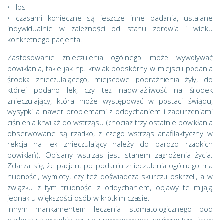
• Hbs
• czasami konieczne są jeszcze inne badania, ustalane
indywidualnie w zależności od stanu zdrowia i wieku
konkretnego pacjenta.
Zastosowanie znieczulenia ogólnego może wywoływać
powikłania, takie jak np. krwiak podskórny w miejscu podania
środka znieczulającego, miejscowe podrażnienia żyły, do
której podano lek, czy też nadwrażliwość na środek
znieczulający, która może występować w postaci świądu,
wysypki a nawet problemami z oddychaniem i zaburzeniami
ciśnienia krwi aż do wstrząsu (chociaż trzy ostatnie powikłania
obserwowane są rzadko, z czego wstrząs anafilaktyczny w
rekcja na lek znieczulający należy do bardzo rzadkich
powikłań). Opisany wstrząs jest stanem zagrożenia życia.
Zdarza się, że pacjent po podaniu znieczulenia ogólnego ma
nudności, wymioty, czy też doświadcza skurczu oskrzeli, a w
związku z tym trudności z oddychaniem, objawy te mijają
jednak u większości osób w krótkim czasie.
Innym mankamentem leczenia stomatologicznego pod
narkozą są wysokie koszty, spowodowane zarówno tym, że w