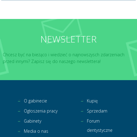
NEWSLETTER
Chcesz być na bieżąco i wiedzieć o najnowszysch zdarzeniach
przed innymi? Zapisz się do naszego newslettera!
O gabinecie
Kupię
Ogłoszenia pracy
Sprzedam
Gabinety
Forum
dentystyczne
Media o nas