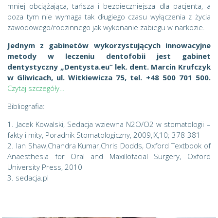
mniej obciążająca, tańsza i bezpieczniejsza dla pacjenta, a
poza tym nie wymaga tak długiego czasu wyłączenia z życia
zawodowego/rodzinnego jak wykonanie zabiegu w narkozie.
Jednym z gabinetów wykorzystujących innowacyjne
metody w leczeniu dentofobii jest gabinet
dentystyczny „Dentysta.eu” lek. dent. Marcin Krufczyk
w Gliwicach, ul. Witkiewicza 75, tel. +48 500 701 500.
Czytaj szczegóły…
Bibliografia:
1. Jacek Kowalski, Sedacja wziewna N2O/O2 w stomatologii –
fakty i mity, Poradnik Stomatologiczny, 2009,IX,10; 378-381
2. Ian Shaw,Chandra Kumar,Chris Dodds, Oxford Textbook of
Anaesthesia for Oral and Maxillofacial Surgery, Oxford
University Press, 2010
3. sedacja.pl