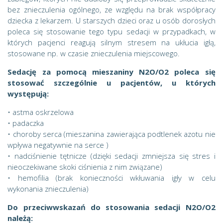
bez znieczulenia ogólnego, ze względu na brak współpracy
dziecka z lekarzem. U starszych dzieci oraz u osób dorosłych
poleca się stosowanie tego typu sedacji w przypadkach, w
których pacjenci reagują silnym stresem na ukłucia igłą,
stosowane np. w czasie znieczulenia miejscowego.
Sedację za pomocą mieszaniny N2O/O2 poleca się
stosować szczególnie u pacjentów, u których
występują:
• astma oskrzelowa
• padaczka
• choroby serca (mieszanina zawierająca podtlenek azotu nie
wpływa negatywnie na serce )
• nadciśnienie tętnicze (dzięki sedacji zmniejsza się stres i
nieoczekiwane skoki ciśnienia z nim związane)
• hemofilia (brak konieczności wkłuwania igły w celu
wykonania znieczulenia)
Do przeciwwskazań do stosowania sedacji N2O/O2
należą: