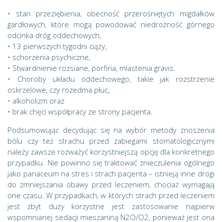
• stan przeziębienia, obecność przerośniętych migdałków
gardłowych, które mogą powodować niedrożność górnego
odcinka dróg oddechowych,
• 13 pierwszych tygodni ciąży,
• schorzenia psychiczne,
• Stwardnienie rozsiane, porfiria, miastenia gravis.
• Choroby układu oddechowego, takie jak rozstrzenie
oskrzelowe, czy rozedma płuc,
• alkoholizm oraz
• brak chęci współpracy ze strony pacjenta.
Podsumowując decydując się na wybór metody znoszenia
bólu czy też strachu przed zabiegami stomatologicznymi
należy zawsze rozważyć korzystniejszą opcję dla konkretnego
przypadku. Nie powinno się traktować znieczulenia ogólnego
jako panaceum na stres i strach pacjenta – istnieją inne drogi
do zmniejszania obawy przed leczeniem, chociaż wymagają
one czasu. W przypadkach, w których strach przed leczeniem
jest zbyt duży korzystne jest zastosowanie najpierw
wspomnianej sedacji mieszaniną N2O/O2, ponieważ jest ona