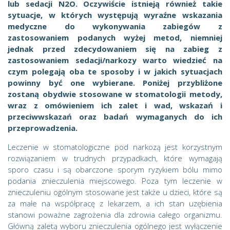
lub sedacji N2O. Oczywiście istnieją również takie
sytuacje, w których występują wyraźne wskazania
medyczne do wykonywania zabiegów z
zastosowaniem podanych wyżej metod, niemniej
jednak przed zdecydowaniem się na zabieg z
zastosowaniem sedacji/narkozy warto wiedzieć na
czym polegają oba te sposoby i w jakich sytuacjach
powinny być one wybierane. Poniżej przybliżone
zostaną obydwie stosowane w stomatologii metody,
wraz z omówieniem ich zalet i wad, wskazań i
przeciwwskazań oraz badań wymaganych do ich
przeprowadzenia.
Leczenie w stomatologiczne pod narkozą jest korzystnym
rozwiązaniem w trudnych przypadkach, które wymagają
sporo czasu i są obarczone sporym ryzykiem bólu mimo
podania znieczulenia miejscowego. Poza tym leczenie w
znieczuleniu ogólnym stosowane jest także u dzieci, które są
za małe na współpracę z lekarzem, a ich stan uzębienia
stanowi poważne zagrożenia dla zdrowia całego organizmu.
Główną zaletą wyboru znieczulenia ogólnego jest wyłączenie