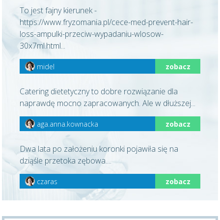
To jest fajny kierunek -
https://www.fryzomania.pl/cece-med-prevent-hair-
loss-ampulki-przeciw-wypadaniu-wlosow-
30x7ml.html...
midel
zobacz
Catering dietetyczny to dobre rozwiązanie dla
naprawdę mocno zapracowanych. Ale w dłuższej...
aga.anna.kownacka
zobacz
Dwa lata po założeniu koronki pojawiła się na
dziąśle przetoka zębowa....
czaras
zobacz