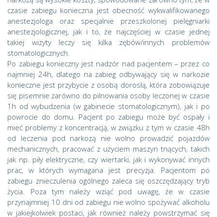
czasie zabiegu konieczna jest obecność wykwalifikowanego
anestezjologa oraz specjalnie przeszkolonej pielęgniarki
anestezjologicznej, jak i to, że najczęściej w czasie jednej
takiej wizyty leczy się kilka zębów/innych problemów
stomatologicznych.
Po zabiegu konieczny jest nadzór nad pacjentem – przez co
najmniej 24h, dlatego na zabieg odbywający się w narkozie
konieczne jest przybycie z osobą dorosłą, która zobowiązuje
się pisemnie zarówno do pilnowania osoby leczonej w czasie
1h od wybudzenia (w gabinecie stomatologicznym), jak i po
powrocie do domu. Pacjent po zabiegu może być ospały i
mieć problemy z koncentracją, w związku z tym w czasie 48h
od leczenia pod narkozą nie wolno prowadzić pojazdów
mechanicznych, pracować z użyciem maszyn tnących, takich
jak np. piły elektryczne, czy wiertarki, jak i wykonywać innych
prac, w których wymagana jest precyzja. Pacjentom po
zabiegu znieczulenia ogólnego zaleca się oszczędzający tryb
życia. Poza tym należy wziąć pod uwagę, że w czasie
przynajmniej 10 dni od zabiegu nie wolno spożywać alkoholu
w jakiejkolwiek postaci, jak również należy powstrzymać się