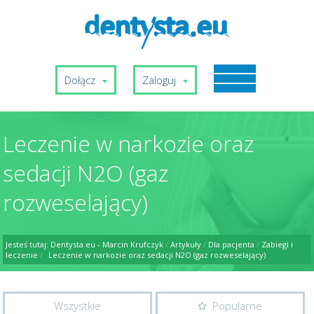
Dołącz
Zaloguj
Leczenie w narkozie oraz
sedacji N2O (gaz
rozweselający)
Jesteś tutaj:
Dentysta.eu - Marcin Krufczyk
/
Artykuły
/
Dla pacjenta
/
Zabiegi i
leczenie
/
Leczenie w narkozie oraz sedacji N2O (gaz rozweselający)
Wszystkie
Popularne