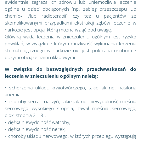
ewidentnie zagraża ich zdrowiu lub uniemożliwia leczenie
ogólne u dzieci obciążonych (np. zabieg przeszczepu lub
chemio- i/lub radioterapii) czy też u pacjentów ze
skomplikowanymi przypadkami ekstrakcji zębów leczenie w
narkozie jest opcją, którą można wziąć pod uwagę.
Główną wadą leczenia w znieczuleniu ogólnym jest ryzyko
powikłań, w związku z którym możliwość wykonania leczenia
stomatologicznego w narkozie nie jest polecana osobom z
dużymi obciążeniami układowymi.
W związku do bezwzględnych przeciwwskazań do
leczenia w znieczuleniu ogólnym należą:
• schorzenia układu krwiotwórczego, takie jak np. nasilona
anemia,
• choroby serca i naczyń, takie jak np. niewydolność mięśnia
sercowego wysokiego stopnia, zawał mięśnia sercowego,
bloki stopnia 2. i 3.,
• ciężka niewydolność wątroby,
• ciężka niewydolność nerek,
• choroby układu nerwowego, w których przebiegu występują