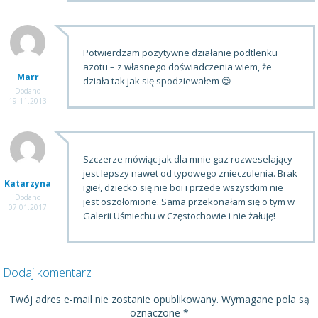
Potwierdzam pozytywne działanie podtlenku
azotu – z własnego doświadczenia wiem, że
Marr
działa tak jak się spodziewałem 😉
Dodano
19.11.2013
Szczerze mówiąc jak dla mnie gaz rozweselający
jest lepszy nawet od typowego znieczulenia. Brak
Katarzyna
igieł, dziecko się nie boi i przede wszystkim nie
Dodano
jest oszołomione. Sama przekonałam się o tym w
07.01.2017
Galerii Uśmiechu w Częstochowie i nie żałuję!
Dodaj komentarz
Twój adres e-mail nie zostanie opublikowany.
Wymagane pola są
oznaczone
*