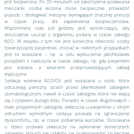
jest bezpieczna. Po 30 minutach od zakończenia podawania
mieszanki osoba leczona może bezpiecznie prowadzić
pojazdy i obsługiwać maszyny wymagające znacznej precyzji
w czasie pracy, dla zapewnienia bezpieczeństwa.
Wspomniany czas pół godziny jest wystarczający, aby
doszczętnie usunąć z organizmu podany w czasie zabiegu
N2O. W związku z tym nie jest konieczna obecność osoby
towarzyszącej pacjentowi, chociaż w niektórych przypadkach
jest to wskazane – np. w celu wykluczenia jakichkolwiek
posądzeń o nadużycia w czasie zabiegu, np. gdy pacjentem
jest kobieta, a lekarzem przeprowadzającym zabieg
mężczyzna.
Sedacja wziewna N2O/O2 jest wskazana u osób, które
odczuwają paniczny strach przed jakimkolwiek zabiegiem
stomatologicznym, nawet w czasie zabiegów, które nie wiążą
się z ryzykiem dużego bólu. Ponadto w czasie długotrwałych i
mało przyjemnych zabiegów, zwłaszcza u pacjentów z silnym
odruchem wymiotnym sedacja pozwala na ograniczenie
dyskomfortu, np. w czasie pobierania wycisków. Stosowana
u dzieci pozwala zwłaszcza na wykonanie koniecznych
zabiegów, których nie udałoby się przeprowadzić skutecznie