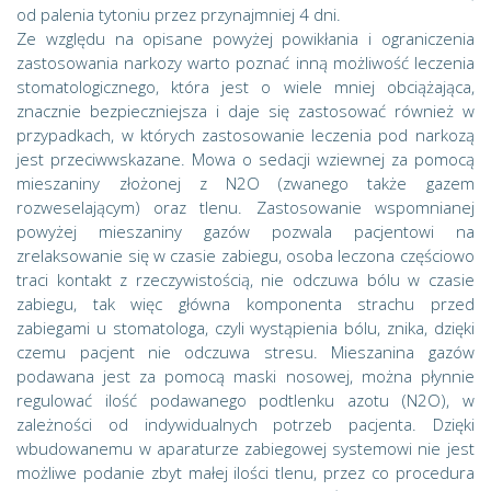
od palenia tytoniu przez przynajmniej 4 dni.
Ze względu na opisane powyżej powikłania i ograniczenia
zastosowania narkozy warto poznać inną możliwość leczenia
stomatologicznego, która jest o wiele mniej obciążająca,
znacznie bezpieczniejsza i daje się zastosować również w
przypadkach, w których zastosowanie leczenia pod narkozą
jest przeciwwskazane. Mowa o sedacji wziewnej za pomocą
mieszaniny złożonej z N2O (zwanego także gazem
rozweselającym) oraz tlenu. Zastosowanie wspomnianej
powyżej mieszaniny gazów pozwala pacjentowi na
zrelaksowanie się w czasie zabiegu, osoba leczona częściowo
traci kontakt z rzeczywistością, nie odczuwa bólu w czasie
zabiegu, tak więc główna komponenta strachu przed
zabiegami u stomatologa, czyli wystąpienia bólu, znika, dzięki
czemu pacjent nie odczuwa stresu. Mieszanina gazów
podawana jest za pomocą maski nosowej, można płynnie
regulować ilość podawanego podtlenku azotu (N2O), w
zależności od indywidualnych potrzeb pacjenta. Dzięki
wbudowanemu w aparaturze zabiegowej systemowi nie jest
możliwe podanie zbyt małej ilości tlenu, przez co procedura