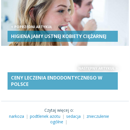
< POPRZEDNI ARTYKUŁ
HIGIENA JAMY USTNEJ KOBIETY CIĘŻARNEJ
NASTĘPNY ARTYKUŁ >
CENY LECZENIA ENDODONTYCZNEGO W
POLSCE
Czytaj więcej o:
narkoza
|
podtlenek azotu
|
sedacja
|
znieczulenie
ogólne
|