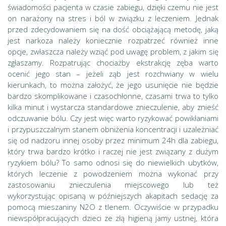
świadomości pacjenta w czasie zabiegu, dzięki czemu nie jest
on narażony na stres i ból w związku z leczeniem. Jednak
przed zdecydowaniem się na dość obciążającą metodę, jaką
jest narkoza należy koniecznie rozpatrzeć również inne
opcje, zwłaszcza należy wziąć pod uwagę problem, z jakim się
zgłaszamy. Rozpatrując chociażby ekstrakcję zęba warto
ocenić jego stan – jeżeli ząb jest rozchwiany w wielu
kierunkach, to można założyć, że jego usunięcie nie będzie
bardzo skomplikowane i czasochłonne, czasami trwa to tylko
kilka minut i wystarcza standardowe znieczulenie, aby znieść
odczuwanie bólu. Czy jest więc warto ryzykować powikłaniami
i przypuszczalnym stanem obniżenia koncentracji i uzależniać
się od nadzoru innej osoby przez minimum 24h dla zabiegu,
który trwa bardzo krótko i raczej nie jest związany z dużym
ryzykiem bólu? To samo odnosi się do niewielkich ubytków,
których leczenie z powodzeniem można wykonać przy
zastosowaniu znieczulenia miejscowego lub też
wykorzystując opisaną w późniejszych akapitach sedację za
pomocą mieszaniny N2O z tlenem. Oczywiście w przypadku
niewspółpracujących dzieci ze złą higieną jamy ustnej, która