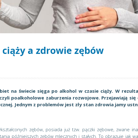
 ciąży a zdrowie zębów
iet na świecie sięga po alkohol w czasie ciąży. W rezulta
 czyli poalkoholowe zaburzenia rozwojowe. Przejawiają się
zycznej. Jednym z problemów jest zły stan zdrowia jamy ustn
ształconych zębów, posiada już tzw. pączki zębowe, zwane ina
nia późniejszych zębów mlecznych i stałych. To obrazuje jak w