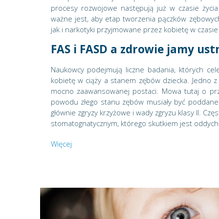
procesy rozwojowe następują już w czasie życi
ważne jest, aby etap tworzenia pączków zębowych
jak i narkotyki przyjmowane przez kobietę w czasie 
FAS i FASD a zdrowie jamy ust
Naukowcy podejmują liczne badania, których ce
kobietę w ciąży a stanem zębów dziecka. Jedno z 
mocno zaawansowanej postaci. Mowa tutaj o przy
powodu złego stanu zębów musiały być poddane hos
głównie zgryzy krzyżowe i wady zgryzu klasy II. Cz
stomatognatycznym, którego skutkiem jest oddycha
Więcej