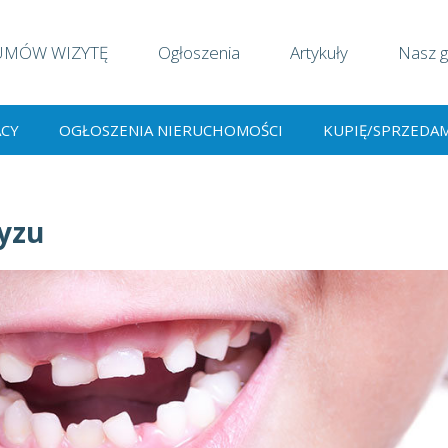
UMÓW WIZYTĘ
Ogłoszenia
Artykuły
Nasz g
ACY
OGŁOSZENIA NIERUCHOMOŚCI
KUPIĘ/SPRZEDA
yzu