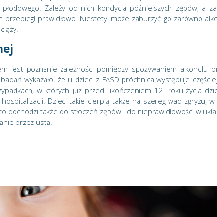
a płodowego. Zależy od nich kondycja późniejszych zębów, a z
 przebiegł prawidłowo. Niestety, może zaburzyć go zarówno alko
ciąży.
nej
lem jest poznanie zależności pomiędzy spożywaniem alkoholu p
badań wykazało, że u dzieci z FASD próchnica występuje częściej
padkach, w których już przed ukończeniem 12. roku życia dzie
pitalizacji. Dzieci takie cierpią także na szereg wad zgryzu, w
ęsto dochodzi także do stłoczeń zębów i do nieprawidłowości w ukła
nie przez usta.