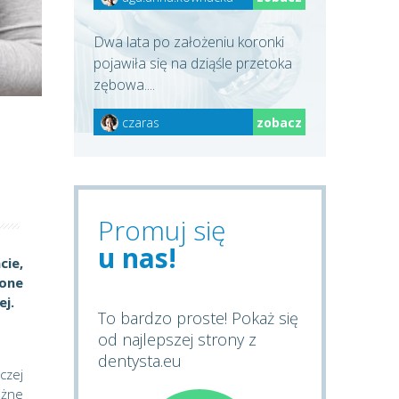
Dwa lata po założeniu koronki
pojawiła się na dziąśle przetoka
zębowa....
czaras
zobacz
Promuj się
u nas!
cie,
 one
ej.
To bardzo proste! Pokaż się
od najlepszej strony z
dentysta.eu
czej
ażne