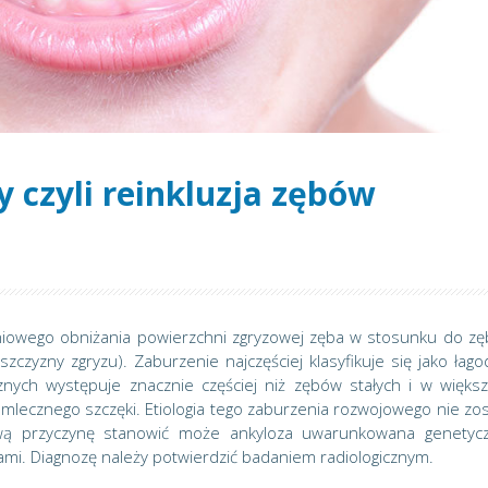
 czyli reinkluzja zębów
pniowego obniżania powierzchni zgryzowej zęba w stosunku do z
zczyzny zgryzu). Zaburzenie najczęściej klasyfikuje się jako łago
nych występuje znacznie częściej niż zębów stałych i w większ
lecznego szczęki. Etiologia tego zaburzenia rozwojowego nie zos
ową przyczynę stanowić może ankyloza uwarunkowana genetycz
mi. Diagnozę należy potwierdzić badaniem radiologicznym.