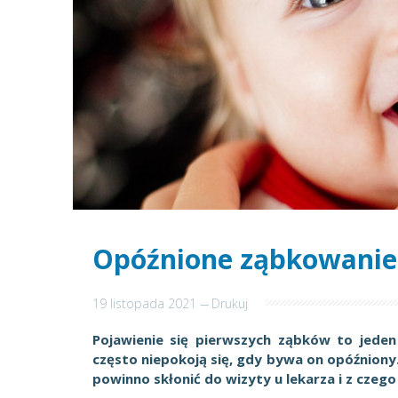
Opóźnione ząbkowanie 
19 listopada 2021
---
Drukuj
Pojawienie się pierwszych ząbków to jede
często niepokoją się, gdy bywa on opóźniony.
powinno skłonić do wizyty u lekarza i z czeg