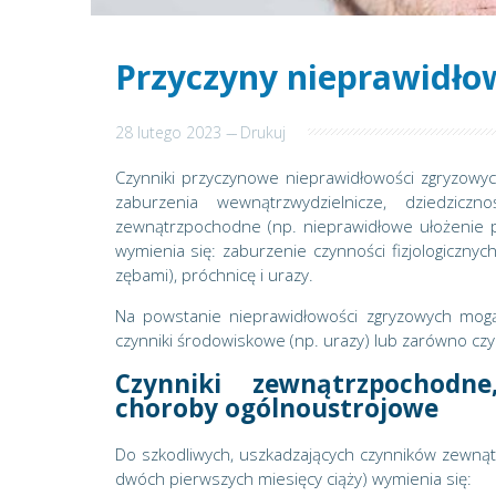
Przyczyny nieprawidło
28 lutego 2023
---
Drukuj
Czynniki przyczynowe nieprawidłowości zgryzowych
zaburzenia wewnątrzwydzielnicze, dziedzicz
zewnątrzpochodne (np. nieprawidłowe ułożenie p
wymienia się: zaburzenie czynności fizjologicznych
zębami), próchnicę i urazy.
Na powstanie nieprawidłowości zgryzowych mogą
czynniki środowiskowe (np. urazy) lub zarówno czy
Czynniki zewnątrzpochodne
choroby ogólnoustrojowe
Do szkodliwych, uszkadzających czynników zewnąt
dwóch pierwszych miesięcy ciąży) wymienia się: