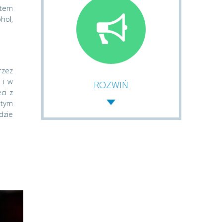
atem
hol,
rzez
 i w
ROZWIŃ
ci z
 tym
dzie