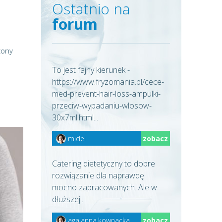
Ostatnio na
forum
zony
To jest fajny kierunek -
https://www.fryzomania.pl/cece-
med-prevent-hair-loss-ampulki-
przeciw-wypadaniu-wlosow-
30x7ml.html...
midel
zobacz
Catering dietetyczny to dobre
rozwiązanie dla naprawdę
mocno zapracowanych. Ale w
dłuższej...
aga.anna.kownacka
zobacz