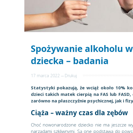
Spożywanie alkoholu w
dziecka – badania
17 marca 2022
---
Drukuj
Statystyki pokazują, że wciąż około 10% kob
dzieci takich matek cierpią na FAS lub FASD,
zarówno na płaszczyźnie psychicznej, jak i fi
Ciąża – ważny czas dla zębów
Choć nowonarodzone dziecko nie ma jeszcze wyk
narządami szkliwnymi. Są one podstawą do powsta