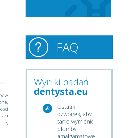
FAQ
Wyniki badań
dentysta.eu
ębów
dne,
Ostatni
ości
dzwonek, aby
tała
tanio wymienić
nie,
plomby
amalgamatowe