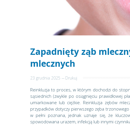
Zapadnięty ząb mleczny
mlecznych
23 grudnia 2025
---
Drukuj
Reinkluzja to proces, w którym dochodzi do sto
sąsiednich (zwykle po osiągnięciu prawidłowej płas
umiarkowane lub ciężkie. Reinkluzja zębów mlecz
przypadków dotyczy pierwszego zęba trzonowego m
w pełni poznana, jednak uznaje się, że klucz
spowodowana urazem, infekcją lub innymi czynnika