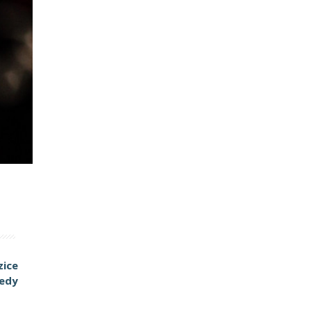
zice
iedy