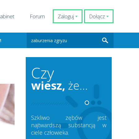
abinet
Forum
Zaloguj
Dołącz
M
Czy
wiesz,
że...
Szkliwo zębów jest
najtwardszą substancją w
ciele człowieka.