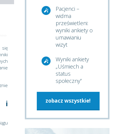
Pacjenci –
widma
prześwietleni:
wyniki ankiety o
umawianiu
wizyt
 się
niki
Wyniki ankiety
wych
„Uśmiech a
anie
status
społeczny”
znie
zobacz wszystkie!
 i
iągu