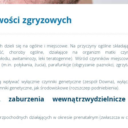
wości zgryzowych
 dzieli się na ogólne i miejscowe. Na przyczyny ogólne składają
ność, choroby ogólne, działające na organizm matki czyn
łodu, awitaminozy, leki teratogenne). Wśród czynników miejsco
 (m.in. połykania, żucia), parafunkcje (obgryzanie paznokci, zgrzyt
 wpływać wyłącznie czynniki genetyczne (zespół Downa), wyłąc
nniki genetyczne, jak środowiskowe (rozszczep podniebienia).
, zaburzenia wewnątrzwydzielnicze
rzpochodnych działających w okresie prenatalnym (zwłaszcza w c