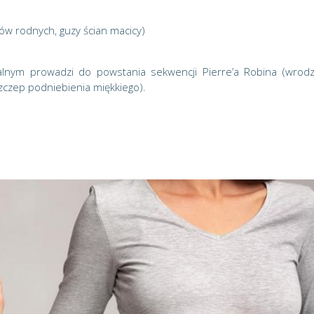
w rodnych, guzy ścian macicy)
lnym prowadzi do powstania sekwencji Pierre’a Robina (wrod
zczep podniebienia miękkiego).