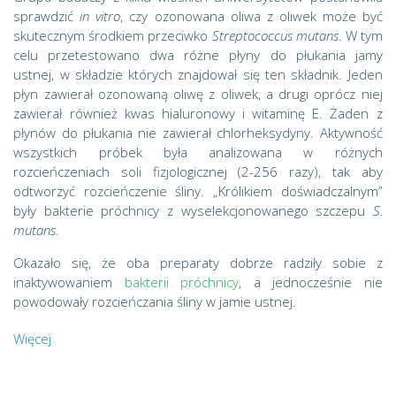
sprawdzić
in vitro
, czy ozonowana oliwa z oliwek może być
skutecznym środkiem przeciwko
Streptococcus mutans
. W tym
celu przetestowano dwa różne płyny do płukania jamy
ustnej, w składzie których znajdował się ten składnik. Jeden
płyn zawierał ozonowaną oliwę z oliwek, a drugi oprócz niej
zawierał również kwas hialuronowy i witaminę E. Żaden z
płynów do płukania nie zawierał chlorheksydyny. Aktywność
wszystkich próbek była analizowana w różnych
rozcieńczeniach soli fizjologicznej (2-256 razy), tak aby
odtworzyć rozcieńczenie śliny. „Królikiem doświadczalnym”
były bakterie próchnicy z wyselekcjonowanego szczepu
S.
mutans
.
Okazało się, że oba preparaty dobrze radziły sobie z
inaktywowaniem
bakterii próchnicy
, a jednocześnie nie
powodowały rozcieńczania śliny w jamie ustnej.
Więcej