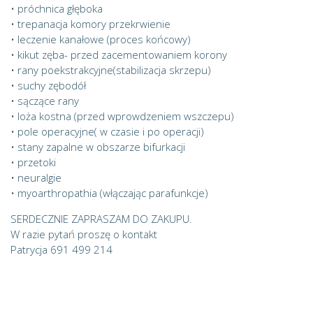
• próchnica głęboka
• trepanacja komory przekrwienie
• leczenie kanałowe (proces końcowy)
• kikut zęba- przed zacementowaniem korony
• rany poekstrakcyjne(stabilizacja skrzepu)
• suchy zębodół
• sączące rany
• loża kostna (przed wprowdzeniem wszczepu)
• pole operacyjne( w czasie i po operacji)
• stany zapalne w obszarze bifurkacji
• przetoki
• neuralgie
• myoarthropathia (włączając parafunkcje)
SERDECZNIE ZAPRASZAM DO ZAKUPU.
W razie pytań proszę o kontakt
Patrycja 691 499 214