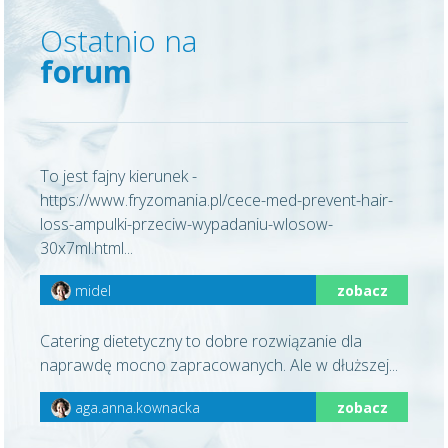
Ostatnio na
forum
To jest fajny kierunek -
https://www.fryzomania.pl/cece-med-prevent-hair-
loss-ampulki-przeciw-wypadaniu-wlosow-
30x7ml.html...
midel
zobacz
Catering dietetyczny to dobre rozwiązanie dla
naprawdę mocno zapracowanych. Ale w dłuższej...
aga.anna.kownacka
zobacz