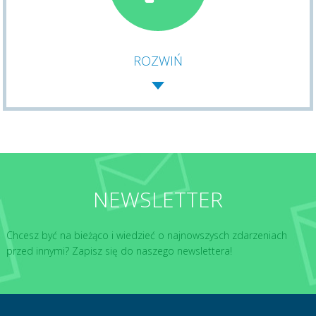
ROZWIŃ
NEWSLETTER
Chcesz być na bieżąco i wiedzieć o najnowszysch zdarzeniach
przed innymi? Zapisz się do naszego newslettera!