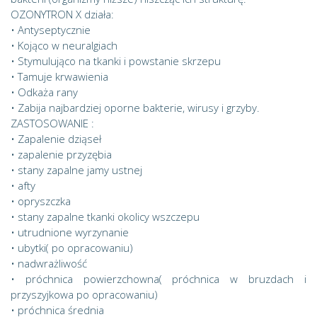
OZONYTRON X działa:
• Antyseptycznie
• Kojąco w neuralgiach
• Stymulująco na tkanki i powstanie skrzepu
• Tamuje krwawienia
• Odkaża rany
• Zabija najbardziej oporne bakterie, wirusy i grzyby.
ZASTOSOWANIE :
• Zapalenie dziąseł
• zapalenie przyzębia
• stany zapalne jamy ustnej
• afty
• opryszczka
• stany zapalne tkanki okolicy wszczepu
• utrudnione wyrzynanie
• ubytki( po opracowaniu)
• nadwrażliwość
• próchnica powierzchowna( próchnica w bruzdach i
przyszyjkowa po opracowaniu)
• próchnica średnia