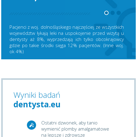
Pacjenci z woj. dolnośląskiego najczęściej ze wszystkich
województw łykają leki na uspokojenie przed wizytą u
dentysty aż 8%, wyprzedzają ich tylko obcokrajowcy
gdzie po takie środki sięga 12% pacjentów. (Inne woj.
ok 4%)
Wyniki badań
dentysta.eu
Ostatni dzwonek, aby tanio
wymienić plomby amalgamatowe
na lepsze i zdrowsze