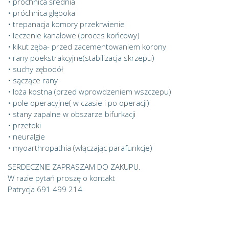
• próchnica średnia
• próchnica głęboka
• trepanacja komory przekrwienie
• leczenie kanałowe (proces końcowy)
• kikut zęba- przed zacementowaniem korony
• rany poekstrakcyjne(stabilizacja skrzepu)
• suchy zębodół
• sączące rany
• loża kostna (przed wprowdzeniem wszczepu)
• pole operacyjne( w czasie i po operacji)
• stany zapalne w obszarze bifurkacji
• przetoki
• neuralgie
• myoarthropathia (włączając parafunkcje)
SERDECZNIE ZAPRASZAM DO ZAKUPU.
W razie pytań proszę o kontakt
Patrycja 691 499 214