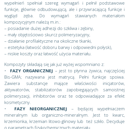
wypełnień spełniał szereg wymagań i pełnił podstawowe
funkcje, głównie odbudowującą, ale i przywracającą funkcje i
wygląd zęba. Do wymagań stawianych materiałom
kompozycyjnym należą m.in.:
– posiadanie dużej adhezji do szkliwa i zębiny,
– mały objętościowo skurcz polimeryzacyjny,
– działanie profilaktyczne na okoliczne tkanki,
– estetyka (łatwość doboru barwy i odpowiedni połysk),
– niskie koszty oraz łatwość użycia materiału.
Kompozyty składają się jak już wyżej wspomniano z:
•
FAZY ORGANICZNEJ
– jest to płynna żywica, najczęściej
Bis-GMA; nazywana jest matrycą. Pełni funkcje spoiwa.
Zawiera substancje mające właściwości inicjatorów,
aktywatorów, stabilizatorów zapobiegających samoistnej
polimeryzacji, inhibitorów oraz te odpowiadające za efekt
kosmetyczny.
•
FAZY NIEORGANICZNEJ
– będącej wypełniaczem
mineralnym lub organiczno-mineralnym. Jest to kwarc,
krzemionka, krzemian litowo-glinowy lub też szkło. Decyduje
o parametrach fizykochemicznych materiału.