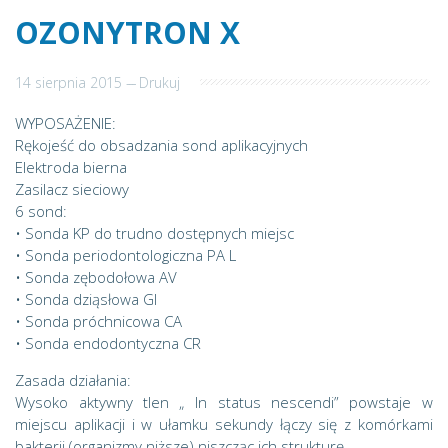
OZONYTRON X
14 sierpnia 2015
---
Drukuj
WYPOSAŻENIE:
Rękojeść do obsadzania sond aplikacyjnych
Elektroda bierna
Zasilacz sieciowy
6 sond:
• Sonda KP do trudno dostępnych miejsc
• Sonda periodontologiczna PA L
• Sonda zębodołowa AV
• Sonda dziąsłowa GI
• Sonda próchnicowa CA
• Sonda endodontyczna CR
Zasada działania:
Wysoko aktywny tlen „ In status nescendi” powstaje w
miejscu aplikacji i w ułamku sekundy łączy się z komórkami
bakterii (organizmy niższe) niszcząc ich strukturę.