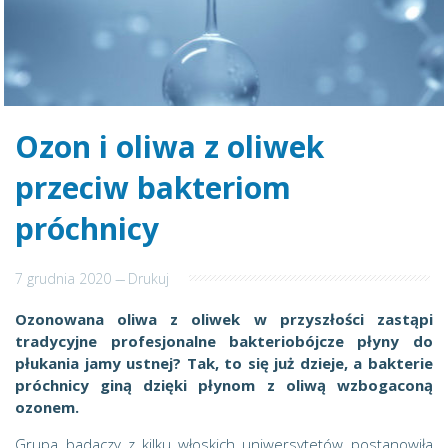
Ozon i oliwa z oliwek
przeciw bakteriom
próchnicy
7 grudnia 2020
---
Drukuj
Ozonowana oliwa z oliwek w przyszłości zastąpi
tradycyjne profesjonalne bakteriobójcze płyny do
płukania jamy ustnej? Tak, to się już dzieje, a bakterie
próchnicy giną dzięki płynom z oliwą wzbogaconą
ozonem.
Grupa badaczy z kilku włoskich uniwersytetów postanowiła