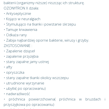
bakterii (organizmy niższe) niszcząc ich strukturę.
OZONYTRON X działa:
• Antyseptycznie
• Kojąco w neuralgiach
• Stymulująco na tkanki i powstanie skrzepu
• Tamuje krwawienia
• Odkaża rany
• Zabija najbardziej oporne bakterie, wirusy i grzyby.
ZASTOSOWANIE :
• Zapalenie dziąseł
• zapalenie przyzębia
• stany zapalne jamy ustnej
• afty
• opryszczka
• stany zapalne tkanki okolicy wszczepu
• utrudnione wyrzynanie
• ubytki( po opracowaniu)
• nadwrażliwość
• próchnica powierzchowna( próchnica w bruzdach i
przyszyjkowa po opracowaniu)