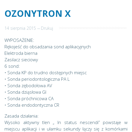
OZONYTRON X
14 sierpnia 2015
---
Drukuj
WYPOSAŻENIE:
Rękojeść do obsadzania sond aplikacyjnych
Elektroda bierna
Zasilacz sieciowy
6 sond:
• Sonda KP do trudno dostępnych miejsc
• Sonda periodontologiczna PA L
• Sonda zębodołowa AV
• Sonda dziąsłowa GI
• Sonda próchnicowa CA
• Sonda endodontyczna CR
Zasada działania:
Wysoko aktywny tlen „ In status nescendi” powstaje w
miejscu aplikacji i w ułamku sekundy łączy się z komórkami