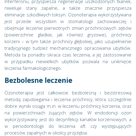
Interferonu, przyspiesza regeneracje uszkodzonych tkanek,
niweluje stany zapalne, a także znacznie przyspiesza
eliminacje szkodliwych toksyn. Ozonoterapia wykorzystywana
jest przede wszystkim w stomatologii zachowawczej i
obejmuje leczenie pierwotnych zmian próchnicowych zębów
(powierzchnie gładkie, jak również gryzowe), próchnicy
korzeni – w tym także próchnicy głębokiej, jako uzupełnienie
tradycyjnego tudzież mechanicznego opracowania ubytków.
Metoda ta ponadto skraca czas leczenia, a jej zastosowanie
w przypadku niewielkich ubytków pozwala na uniknięcie
leczenia farmakologicznego.
Bezbolesne leczenie
Ozonoterapia jest całkowicie bezbolesną i bezstresową
metodą zapobiegania i leczenia próchnicy, która szczególnie
dobre wyniki osiąga m.in. w leczeniu próchnicy korzenia, oraz
na powierzchniach żujących zębów. W endodoncji ozon
wykorzystywany jest do dezynfekcji kanałów korzeniowych, a
w periodontologii do leczenia aft czy występujących
procesów zapalnych w okolicy przyzębia.