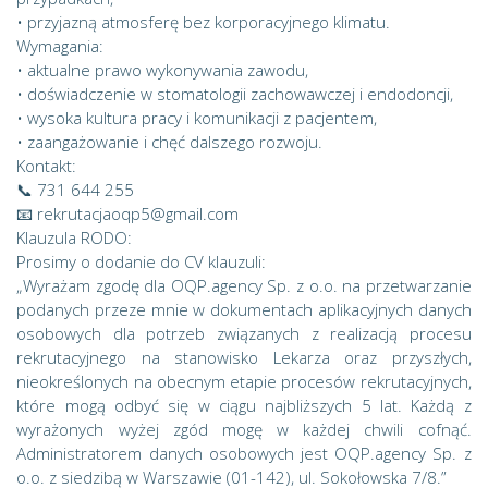
• przyjazną atmosferę bez korporacyjnego klimatu.
Wymagania:
• aktualne prawo wykonywania zawodu,
• doświadczenie w stomatologii zachowawczej i endodoncji,
• wysoka kultura pracy i komunikacji z pacjentem,
• zaangażowanie i chęć dalszego rozwoju.
Kontakt:
📞 731 644 255
📧 rekrutacjaoqp5@gmail.com
Klauzula RODO:
Prosimy o dodanie do CV klauzuli:
„Wyrażam zgodę dla OQP.agency Sp. z o.o. na przetwarzanie
podanych przeze mnie w dokumentach aplikacyjnych danych
osobowych dla potrzeb związanych z realizacją procesu
rekrutacyjnego na stanowisko Lekarza oraz przyszłych,
nieokreślonych na obecnym etapie procesów rekrutacyjnych,
które mogą odbyć się w ciągu najbliższych 5 lat. Każdą z
wyrażonych wyżej zgód mogę w każdej chwili cofnąć.
Administratorem danych osobowych jest OQP.agency Sp. z
o.o. z siedzibą w Warszawie (01-142), ul. Sokołowska 7/8.”