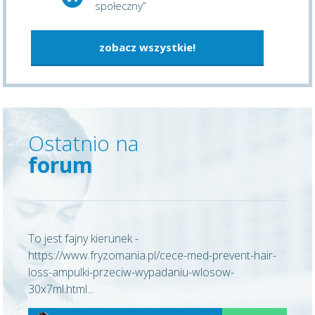
społeczny”
zobacz wszystkie!
Ostatnio na
forum
To jest fajny kierunek -
https://www.fryzomania.pl/cece-med-prevent-hair-
loss-ampulki-przeciw-wypadaniu-wlosow-
30x7ml.html...