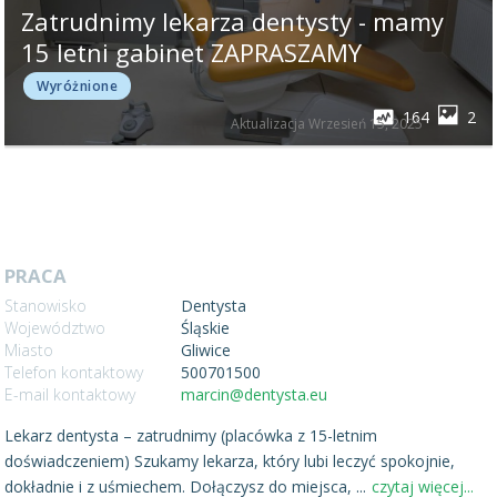
Zatrudnimy lekarza dentysty - mamy
15 letni gabinet ZAPRASZAMY
Wyróżnione
164
2
Aktualizacja
Wrzesień 15, 2025
PRACA
Stanowisko
Dentysta
Województwo
Śląskie
Miasto
Gliwice
Telefon kontaktowy
500701500
E-mail kontaktowy
marcin@dentysta.eu
Lekarz dentysta – zatrudnimy (placówka z 15-letnim
doświadczeniem) Szukamy lekarza, który lubi leczyć spokojnie,
dokładnie i z uśmiechem. Dołączysz do miejsca,
...
czytaj więcej...