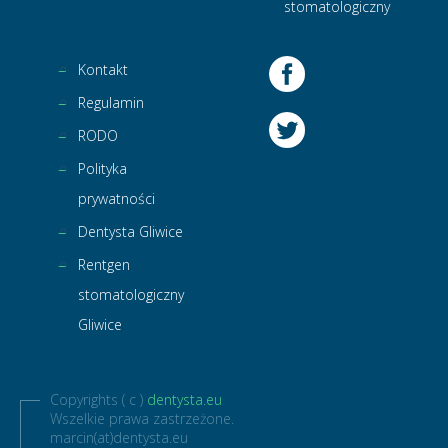
stomatologiczny
Kontakt
Regulamin
RODO
Polityka
prywatności
Dentysta Gliwice
Rentgen
stomatologiczny
Gliwice
Copyrights ( c )
dentysta.eu
Wszelkie prawa zastrzeżone.
marcin(at)dentysta.eu