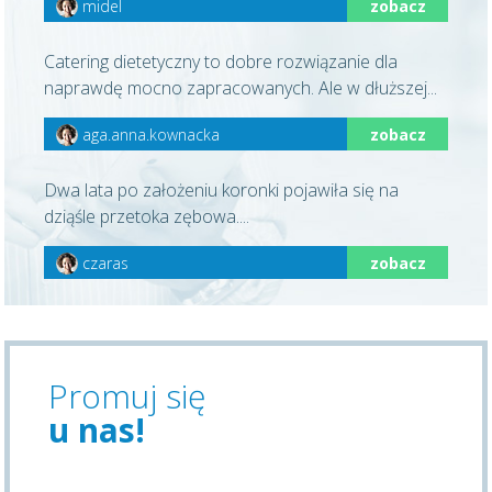
midel
zobacz
Catering dietetyczny to dobre rozwiązanie dla
naprawdę mocno zapracowanych. Ale w dłuższej...
aga.anna.kownacka
zobacz
Dwa lata po założeniu koronki pojawiła się na
dziąśle przetoka zębowa....
czaras
zobacz
Promuj się
u nas!