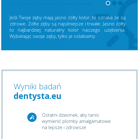
Jeśli Twoje zęby mają jasno żółty kolor, to oznaka że są
zdrowe. Żółte zęby są najsilniejsze i trwałe. Jasno żółty
to najbardziej naturalny kolor naszego uzębienia.
Wybielając swoje zęby, tylko je osłabiamy.
Wyniki badań
dentysta.eu
Ostatni dzwonek, aby tanio
wymienić plomby amalgamatowe
na lepsze i zdrowsze