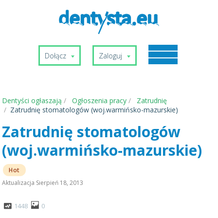
Dołącz
Zaloguj
Dentyści ogłaszają
Ogłoszenia pracy
Zatrudnię
Zatrudnię stomatologów (woj.warmińsko-mazurskie)
Zatrudnię stomatologów
(woj.warmińsko-mazurskie)
Hot
Aktualizacja
Sierpień 18, 2013
1448
0