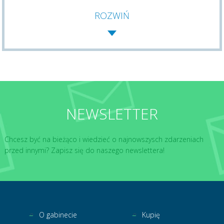
ROZWIŃ
NEWSLETTER
Chcesz być na bieżąco i wiedzieć o najnowszysch zdarzeniach
przed innymi? Zapisz się do naszego newslettera!
O gabinecie
Kupię