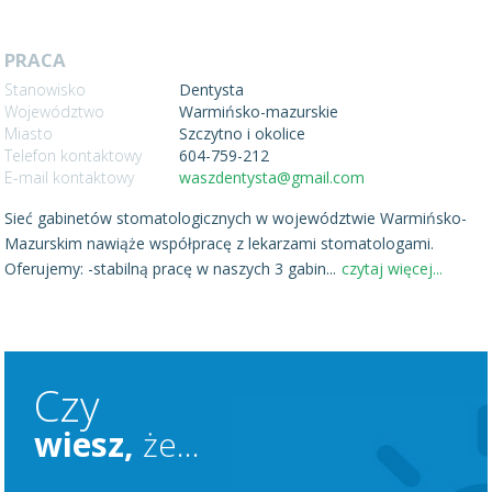
PRACA
Stanowisko
Dentysta
Województwo
Warmińsko-mazurskie
Miasto
Szczytno i okolice
Telefon kontaktowy
604-759-212
E-mail kontaktowy
waszdentysta@gmail.com
Sieć gabinetów stomatologicznych w województwie Warmińsko-
Mazurskim nawiąże współpracę z lekarzami stomatologami.
Oferujemy: -stabilną pracę w naszych 3 gabin
...
czytaj więcej...
Czy
wiesz,
że...