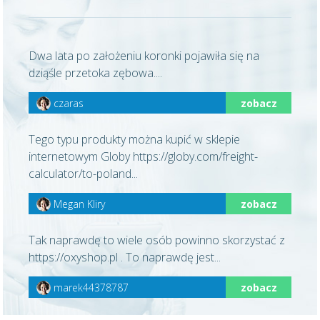
Dwa lata po założeniu koronki pojawiła się na
dziąśle przetoka zębowa....
czaras
zobacz
Tego typu produkty można kupić w sklepie
internetowym Globy https://globy.com/freight-
calculator/to-poland...
Megan Kliry
zobacz
Tak naprawdę to wiele osób powinno skorzystać z
https://oxyshop.pl . To naprawdę jest...
marek44378787
zobacz