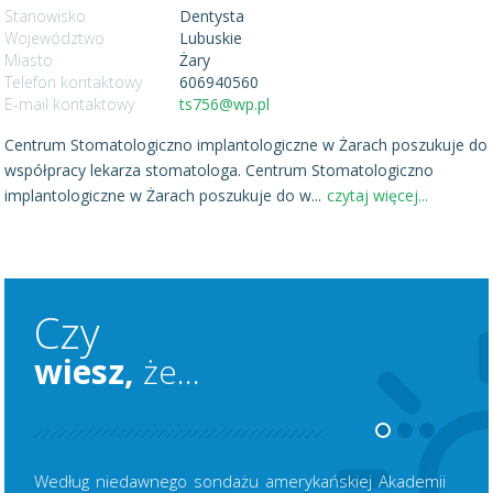
Stanowisko
Dentysta
Województwo
Lubuskie
Miasto
Żary
Telefon kontaktowy
606940560
E-mail kontaktowy
ts756@wp.pl
Centrum Stomatologiczno implantologiczne w Żarach poszukuje do
współpracy lekarza stomatologa. Centrum Stomatologiczno
implantologiczne w Żarach poszukuje do w
...
czytaj więcej...
Czy
wiesz,
że...
Według niedawnego sondażu amerykańskiej Akademii