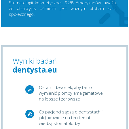
Stomatologii kosmetycznej, 92% Amerykanów uważa,
że atrakcyjny uśmiech jest ważnym atutem życia
społecznego.
Wyniki badań
dentysta.eu
Ostatni dzwonek, aby tanio
wymienić plomby amalgamatowe
na lepsze i zdrowsze
Co pacjenci sądzą o dentystach i
jak (nie)wiele na ten temat
wiedzą stomatolodzy