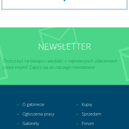
NEWSLETTER
Chcesz być na bieżąco i wiedzieć o najnowszysch zdarzeniach
przed innymi? Zapisz się do naszego newslettera!
O gabinecie
Kupię
Ogłoszenia pracy
Sprzedam
Gabinety
Forum