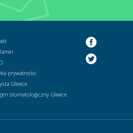
akt
lamin
O
yka prywatności
ysta Gliwice
gen stomatologiczny Gliwice