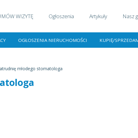
UMÓW WIZYTĘ
Ogłoszenia
Artykuły
Nasz g
ACY
OGŁOSZENIA NIERUCHOMOŚCI
KUPIĘ/SPRZEDA
atrudnię młodego stomatologa
atologa