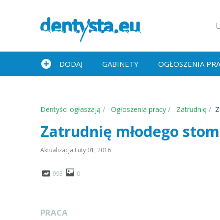
DODAJ
GABINETY
OGŁOSZENIA PR
Dentyści ogłaszają
Ogłoszenia pracy
Zatrudnię
Z
Zatrudnię młodego stom
Aktualizacja
Luty 01, 2016
993
0
PRACA