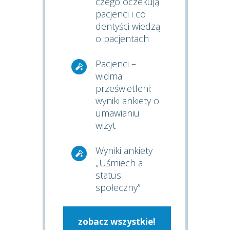
czego oczekują
pacjenci i co
dentyści wiedzą
o pacjentach
Pacjenci –
widma
prześwietleni:
wyniki ankiety o
umawianiu
wizyt
Wyniki ankiety
„Uśmiech a
status
społeczny”
zobacz wszystkie!