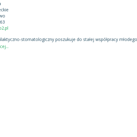
a
ckie
owo
263
2.pl
filaktyczno-stomatologiczny poszukuje do stałej współpracy młodeg
ej...