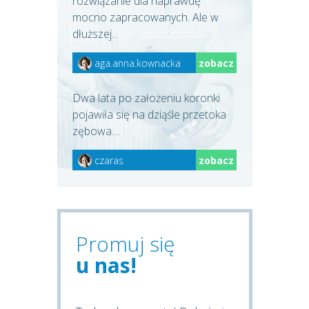
rozwiązanie dla naprawdę
mocno zapracowanych. Ale w
dłuższej...
aga.anna.kownacka
zobacz
Dwa lata po założeniu koronki
pojawiła się na dziąśle przetoka
zębowa....
czaras
zobacz
Promuj się
u nas!