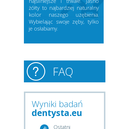
najsilniejsze i trwałe. Jasno
żółty to najbardziej naturalny
kolor naszego uzębienia.
Wybielając swoje zęby, tylko
je osłabiamy.
o
FAQ
Wyniki badań
dentysta.eu
Ostatni