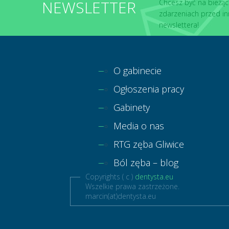
NEWSLETTER
Chcesz być na bieżąc
zdarzeniach przed in
newslettera!
O gabinecie
Ogłoszenia pracy
Gabinety
Media o nas
RTG zęba Gliwice
Ból zęba – blog
Copyrights ( c )
dentysta.eu
Wszelkie prawa zastrzeżone.
marcin(at)dentysta.eu