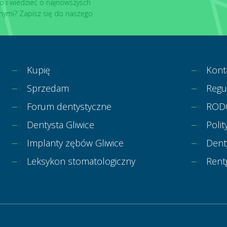
o i wiedzieć o najnowszysch
nymi? Zapisz się do naszego
Kupię
Kont
Sprzedam
Regu
Forum dentystyczne
ROD
Dentysta Gliwice
Polit
Implanty zębów Gliwice
Dent
Leksykon stomatologiczny
Rent