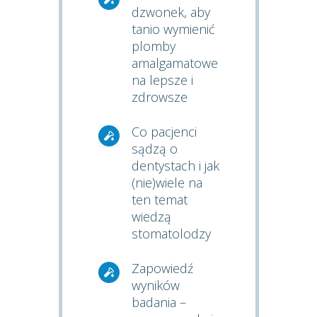
dzwonek, aby
tanio wymienić
plomby
amalgamatowe
na lepsze i
zdrowsze
Co pacjenci
sądzą o
dentystach i jak
(nie)wiele na
ten temat
wiedzą
stomatolodzy
Zapowiedź
wyników
badania –