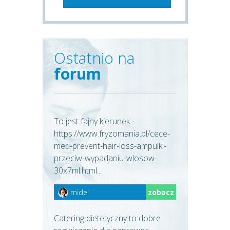
Ostatnio na
forum
To jest fajny kierunek -
https://www.fryzomania.pl/cece-
med-prevent-hair-loss-ampulki-
przeciw-wypadaniu-wlosow-
30x7ml.html...
midel
zobacz
Catering dietetyczny to dobre