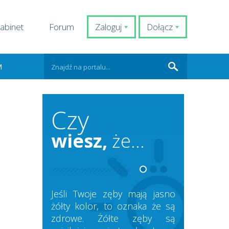
abinet
Forum
Zaloguj
Dołącz
M
Czy
wiesz,
że...
Jeśli Twoje zęby mają jasno
żółty kolor, to oznaka że są
zdrowe. Żółte zęby są