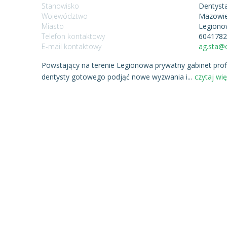
Stanowisko
Dentyst
Województwo
Mazowie
Miasto
Legion
Telefon kontaktowy
604178
E-mail kontaktowy
ag.sta@o
Powstający na terenie Legionowa prywatny gabinet pro
dentysty gotowego podjąć nowe wyzwania i
...
czytaj więc