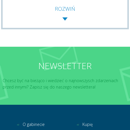
ROZWIŃ
NEWSLETTER
Chcesz być na bieżąco i wiedzieć o najnowszysch zdarzeniach
przed innymi? Zapisz się do naszego newslettera!
O gabinecie
Kupię