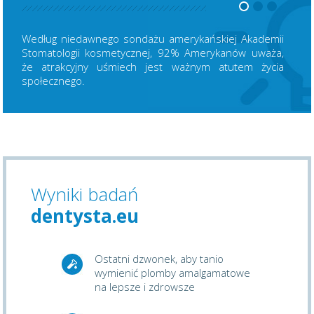
Według niedawnego sondażu amerykańskiej Akademii
Stomatologii kosmetycznej, 92% Amerykanów uważa,
że atrakcyjny uśmiech jest ważnym atutem życia
społecznego.
Wyniki badań
dentysta.eu
Ostatni dzwonek, aby tanio
wymienić plomby amalgamatowe
na lepsze i zdrowsze