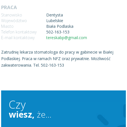
PRACA
Stanowisko
Dentysta
Województwo
Lubelskie
Miasto
Biała Podlaska
Telefon kontaktowy
502-163-153
E-mail kontaktowy
tereskabp@gmail.com
Zatrudnię lekarza stomatologa do pracy w gabinecie w Białej
Podlaskiej. Praca w ramach NFZ oraz prywatnie. Możliwość
zakwaterowania. Tel. 502-163-153
Czy
wiesz,
że...