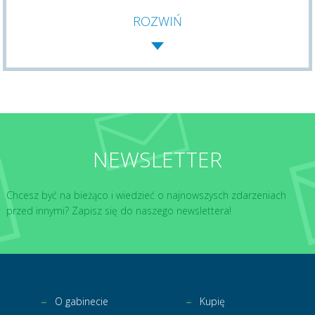
ROZWIŃ
NEWSLETTER
Chcesz być na bieżąco i wiedzieć o najnowszysch zdarzeniach
przed innymi? Zapisz się do naszego newslettera!
O gabinecie
Kupię