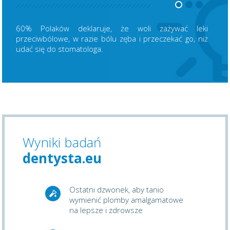
60% Polaków deklaruje, że woli zażywać leki
przeciwbólowe, w razie bólu zęba i przeczekać go, niż
udać się do stomatologa.
Wyniki badań
dentysta.eu
Ostatni dzwonek, aby tanio
wymienić plomby amalgamatowe
na lepsze i zdrowsze