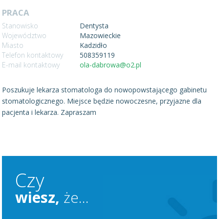
PRACA
Stanowisko
Dentysta
Województwo
Mazowieckie
Miasto
Kadzidło
Telefon kontaktowy
508359119
E-mail kontaktowy
ola-dabrowa@o2.pl
Poszukuje lekarza stomatologa do nowopowstającego gabinetu
stomatologicznego. Miejsce będzie nowoczesne, przyjazne dla
pacjenta i lekarza. Zapraszam
Czy
wiesz,
że...