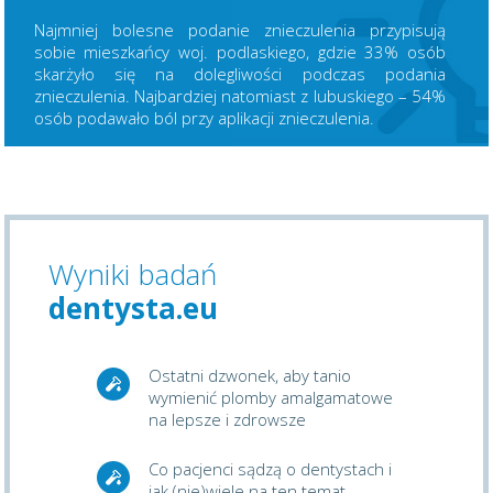
Najmniej bolesne podanie znieczulenia przypisują
sobie mieszkańcy woj. podlaskiego, gdzie 33% osób
skarżyło się na dolegliwości podczas podania
znieczulenia. Najbardziej natomiast z lubuskiego – 54%
osób podawało ból przy aplikacji znieczulenia.
Wyniki badań
dentysta.eu
Ostatni dzwonek, aby tanio
wymienić plomby amalgamatowe
na lepsze i zdrowsze
Co pacjenci sądzą o dentystach i
jak (nie)wiele na ten temat