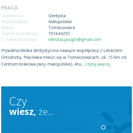
PRACA
Stanowisko
Dentysta
Województwo
Małopolskie
Miasto
Tomaszowice
Telefon kontaktowy
731644255
E-mail kontaktowy
rekrutacjaoqp5@gmail.com
Prywatna klinika dentystyczna nawiąże współpracę z Lekarzem
Ortodontą. Placówka mieści się w Tomaszowicach, ok. 15 km od
Centrum Krakowa (woj. małopolskie). Atu
...
czytaj więcej...
Czy
wiesz,
że...