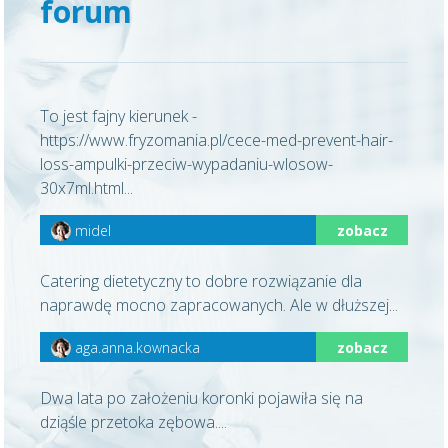
forum
To jest fajny kierunek -
https://www.fryzomania.pl/cece-med-prevent-hair-
loss-ampulki-przeciw-wypadaniu-wlosow-
30x7ml.html...
midel
zobacz
Catering dietetyczny to dobre rozwiązanie dla
naprawdę mocno zapracowanych. Ale w dłuższej...
aga.anna.kownacka
zobacz
Dwa lata po założeniu koronki pojawiła się na
dziąśle przetoka zębowa....