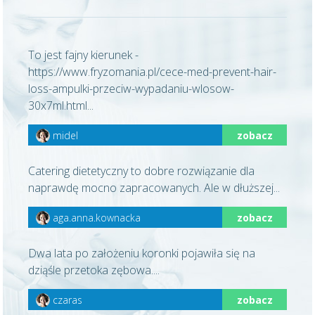
To jest fajny kierunek -
https://www.fryzomania.pl/cece-med-prevent-hair-
loss-ampulki-przeciw-wypadaniu-wlosow-
30x7ml.html...
midel
zobacz
Catering dietetyczny to dobre rozwiązanie dla
naprawdę mocno zapracowanych. Ale w dłuższej...
aga.anna.kownacka
zobacz
Dwa lata po założeniu koronki pojawiła się na
dziąśle przetoka zębowa....
czaras
zobacz