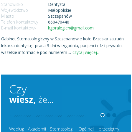
Stanowisko
Dentysta
Województwo
Małopolskie
Miasto
Szczepanów
Telefon kontaktowy
660470440
E-mail kontaktowy
kgoralegien@gmail.com
Gabinet Stomatologiczny w Szczepanowie koło Brzeska zatrudni
lekarza dentystę- praca 3 dni w tygodniu, pacjenci nfz i prywatni.
wszelkie informacje pod numerem
...
czytaj więcej...
Czy
wiesz,
że...
Według Akademii Stomatologii Ogólnej, przeciętny