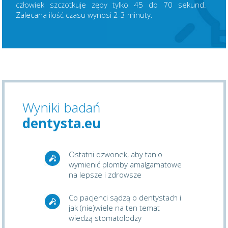
człowiek szczotkuje zęby tylko 45 do 70 sekund.
Zalecana ilość czasu wynosi 2-3 minuty.
Wyniki badań
dentysta.eu
Ostatni dzwonek, aby tanio
wymienić plomby amalgamatowe
na lepsze i zdrowsze
Co pacjenci sądzą o dentystach i
jak (nie)wiele na ten temat
wiedzą stomatolodzy