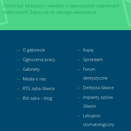
Chcesz być na bieżąco i wiedzieć o najnowszysch zdarzeniach
przed innymi? Zapisz się do naszego newslettera!
O gabinecie
Kupię
Ogłoszenia pracy
Sprzedam
Gabinety
Forum
dentystyczne
Media o nas
Dentysta Gliwice
RTG zęba Gliwice
Implanty zębów
Ból zęba – blog
Gliwice
Leksykon
stomatologiczny