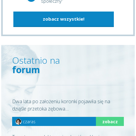
społeczny”
zobacz wszystkie!
Ostatnio na
forum
Dwa lata po założeniu koronki pojawiła się na
dziąśle przetoka zębowa....
czaras
zobacz