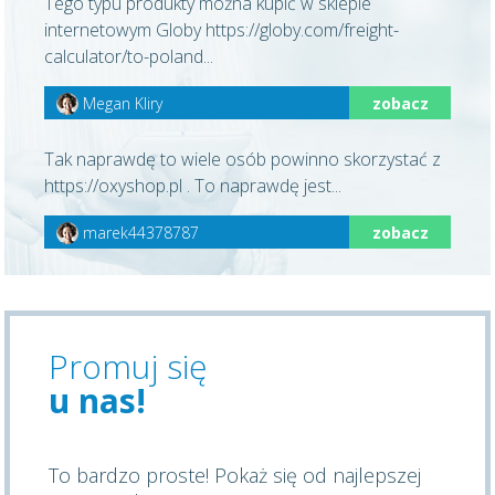
Tego typu produkty można kupić w sklepie
internetowym Globy https://globy.com/freight-
calculator/to-poland...
Megan Kliry
zobacz
Tak naprawdę to wiele osób powinno skorzystać z
https://oxyshop.pl . To naprawdę jest...
marek44378787
zobacz
Promuj się
u nas!
To bardzo proste! Pokaż się od najlepszej