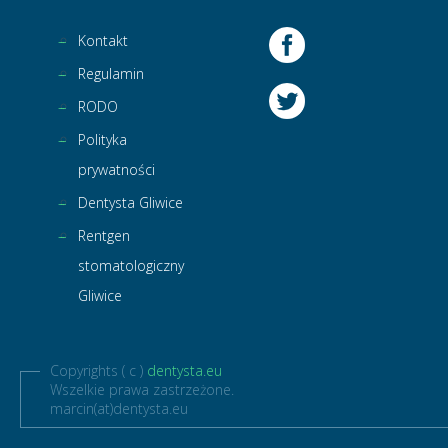
Kontakt
Regulamin
RODO
Polityka
prywatności
Dentysta Gliwice
Rentgen
stomatologiczny
Gliwice
Copyrights ( c )
dentysta.eu
Wszelkie prawa zastrzeżone.
marcin(at)dentysta.eu