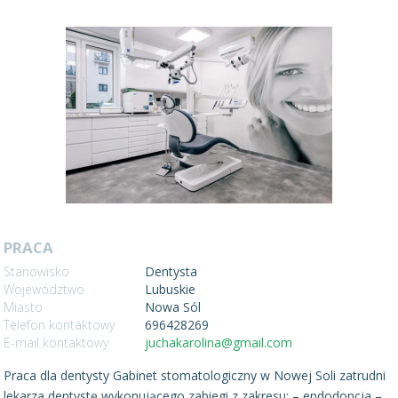
PRACA
Stanowisko
Dentysta
Województwo
Lubuskie
Miasto
Nowa Sól
Telefon kontaktowy
696428269
E-mail kontaktowy
juchakarolina@gmail.com
Praca dla dentysty Gabinet stomatologiczny w Nowej Soli zatrudni
lekarza dentystę wykonującego zabiegi z zakresu: – endodoncja –