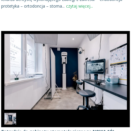
protetyka – ortodoncja – stoma
...
czytaj więcej...
1
/
3