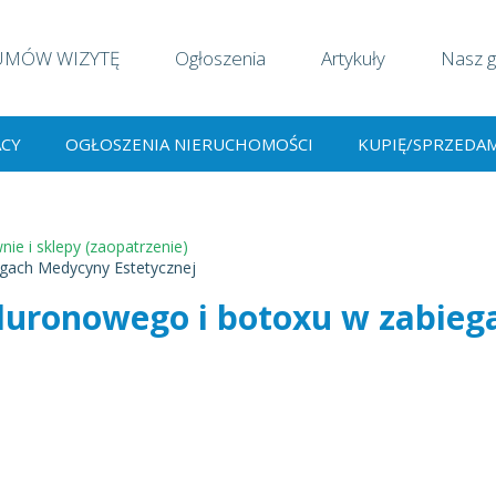
UMÓW WIZYTĘ
Ogłoszenia
Artykuły
Nasz g
ACY
OGŁOSZENIA NIERUCHOMOŚCI
KUPIĘ/SPRZEDA
nie i sklepy (zaopatrzenie)
gach Medycyny Estetycznej
luronowego i botoxu w zabieg