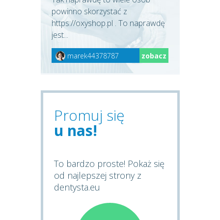
powinno skorzystać z
https://oxyshop.pl . To naprawdę
jest...
marek44378787
zobacz
Promuj się
u nas!
To bardzo proste! Pokaż się
od najlepszej strony z
dentysta.eu