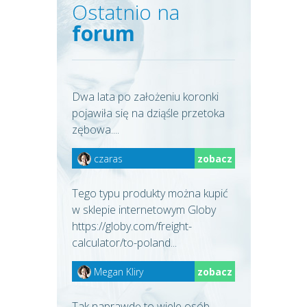
Ostatnio na
forum
Dwa lata po założeniu koronki
pojawiła się na dziąśle przetoka
zębowa....
czaras
zobacz
Tego typu produkty można kupić
w sklepie internetowym Globy
https://globy.com/freight-
calculator/to-poland...
Megan Kliry
zobacz
Tak naprawdę to wiele osób