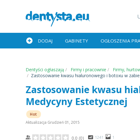
DODAJ
GABINETY
OGŁOSZENIA PR
Dentyści ogłaszają
Firmy i pracownie
Firmy, hurtow
Zastosowanie kwasu hialuronowego i botoxu w zabie
Zastosowanie kwasu hia
Medycyny Estetycznej
Hot
Aktualizacja
Grudzień 01, 2015
1241
1
0.0
(
0
)