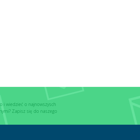
o i wiedzieć o najnowszysch
nymi? Zapisz się do naszego