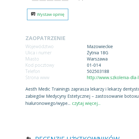
Wystaw opinię
ZAOPATRZENIE
Województwo
Mazowieckie
Ulica i numer
Żytnia 18G
Miasto
Warszawa
Kod pocztowy
01-014
Telefon
502503188
Strona www
http://www.szkolenia-dla-l
Aesth Medic Trainings zaprasza lekarzy i lekarzy dentys
zabiegów Medycyny Estetycznej – zastosowanie botoxu
hialuronowego/wype
...
czytaj więcej...