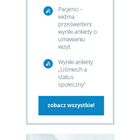
Pacjenci –
widma
prześwietleni:
wyniki ankiety o
umawianiu
wizyt
Wyniki ankiety
„Uśmiech a
status
społeczny”
zobacz wszystkie!