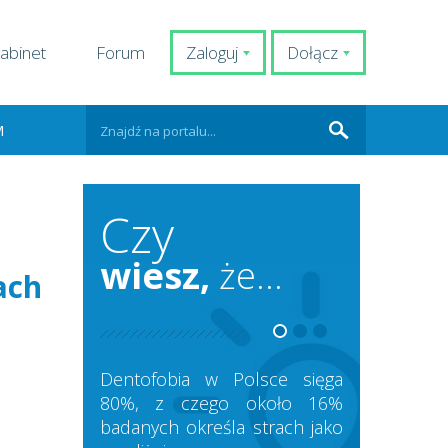
abinet
Forum
Zaloguj
Dołącz
M
Czy
wiesz,
że...
ach
Dentofobia w Polsce sięga
80%, z czego około 16%
badanych określa strach jako