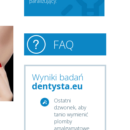
paraliżujący.
FAQ
Wyniki badań
dentysta.eu
Ostatni
dzwonek, aby
tanio wymienić
plomby
amalgamatowe