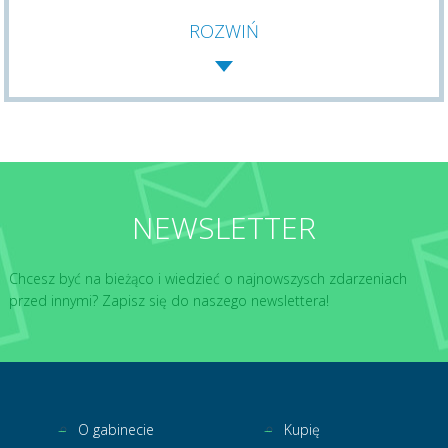
ROZWIŃ
NEWSLETTER
Chcesz być na bieżąco i wiedzieć o najnowszysch zdarzeniach
przed innymi? Zapisz się do naszego newslettera!
O gabinecie
Kupię