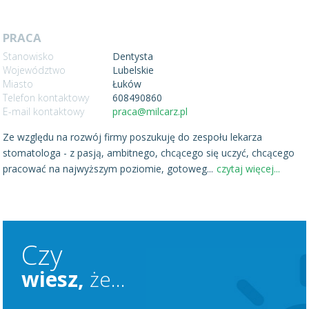
PRACA
Stanowisko
Dentysta
Województwo
Lubelskie
Miasto
Łuków
Telefon kontaktowy
608490860
E-mail kontaktowy
praca@milcarz.pl
Ze względu na rozwój firmy poszukuję do zespołu lekarza
stomatologa - z pasją, ambitnego, chcącego się uczyć, chcącego
pracować na najwyższym poziomie, gotoweg
...
czytaj więcej...
Czy
wiesz,
że...