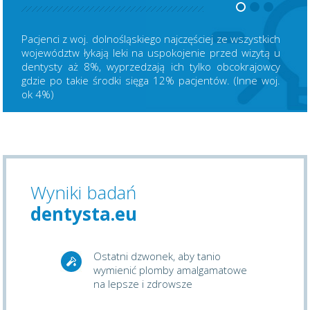
Pacjenci z woj. dolnośląskiego najczęściej ze wszystkich
województw łykają leki na uspokojenie przed wizytą u
dentysty aż 8%, wyprzedzają ich tylko obcokrajowcy
gdzie po takie środki sięga 12% pacjentów. (Inne woj.
ok 4%)
Wyniki badań
dentysta.eu
Ostatni dzwonek, aby tanio
wymienić plomby amalgamatowe
na lepsze i zdrowsze