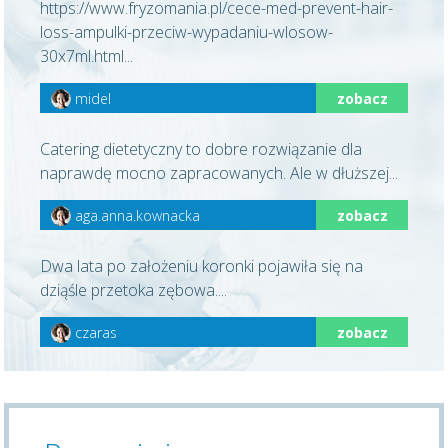
https://www.fryzomania.pl/cece-med-prevent-hair-
loss-ampulki-przeciw-wypadaniu-wlosow-
30x7ml.html...
midel
zobacz
Catering dietetyczny to dobre rozwiązanie dla
naprawdę mocno zapracowanych. Ale w dłuższej...
aga.anna.kownacka
zobacz
Dwa lata po założeniu koronki pojawiła się na
dziąśle przetoka zębowa....
czaras
zobacz