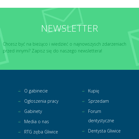
NEWSLETTER
Chcesz być na bieżąco i wiedzieć o najnowszysch zdarzeniach
przed innymi? Zapisz się do naszego newslettera!
O gabinecie
Kupię
Ogłoszenia pracy
Sprzedam
Gabinety
Forum
dentystyczne
Media o nas
Dentysta Gliwice
RTG zęba Gliwice