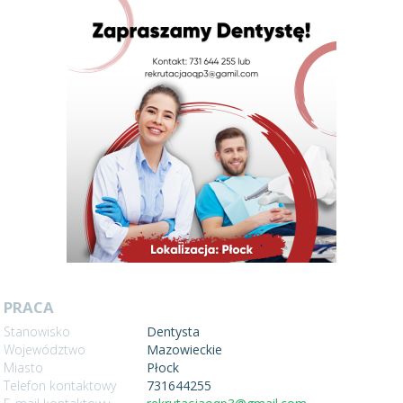
PRACA
Stanowisko
Dentysta
Województwo
Mazowieckie
Miasto
Płock
Telefon kontaktowy
731644255