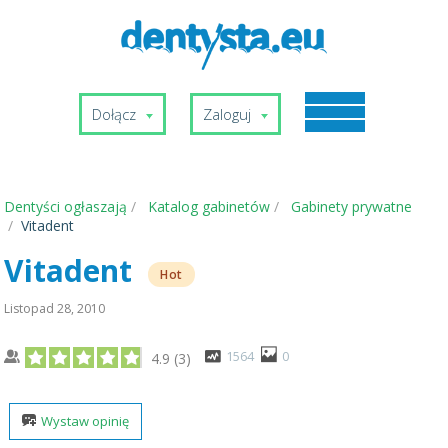
Dołącz
Zaloguj
Dentyści ogłaszają
Katalog gabinetów
Gabinety prywatne
Vitadent
Vitadent
Hot
Listopad 28, 2010
1564
0
4.9
(
3
)
Wystaw opinię