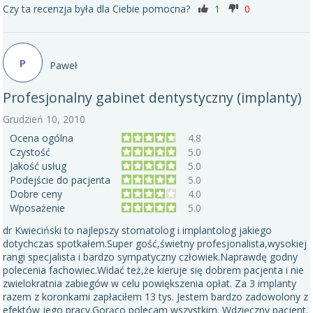
Czy ta recenzja była dla Ciebie pomocna?
1
0
P
Paweł
Profesjonalny gabinet dentystyczny (implanty)
Grudzień 10, 2010
Ocena ogólna
4.8
Czystość
5.0
Jakość usług
5.0
Podejście do pacjenta
5.0
Dobre ceny
4.0
Wposażenie
5.0
dr Kwieciński to najlepszy stomatolog i implantolog jakiego
dotychczas spotkałem.Super gość,świetny profesjonalista,wysokiej
rangi specjalista i bardzo sympatyczny człowiek.Naprawdę godny
polecenia fachowiec.Widać też,że kieruje się dobrem pacjenta i nie
zwielokratnia zabiegów w celu powiększenia opłat. Za 3 implanty
razem z koronkami zapłaciłem 13 tys. Jestem bardzo zadowolony z
efektów jego pracy.Gorąco polecam wszystkim. Wdzięczny pacjent.