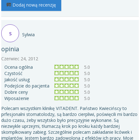
Dodaj nową recenzję
S
Sylwia
opinia
Czerwiec 24, 2012
Ocena ogólna
5.0
Czystość
5.0
Jakość usług
5.0
Podejście do pacjenta
5.0
Dobre ceny
5.0
Wposażenie
5.0
Polecam wszystkim klinikę VITADENT. Państwo Kwiecińscy to
prfesjonalni stomatolodzy, są bardzo cierpliwi, poświęcili mi bardzo
dużo czasu, żeby wszytsko było precyzyjnie wykonane. Są
niezwykle uprzejmi, tłumaczą krok po kroku każdy bardziej
skomplkowany zabieg. Szczególnie polecam zakładanie licówek i
implantów. Jestem bardzo zadowolona z efektów ich pracy. Moje