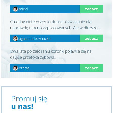
midel
zobacz
Catering dietetyczny to dobre rozwiązanie dla
naprawdę mocno zapracowanych. Ale w dłuższej...
aga.anna.kownacka
zobacz
Dwa lata po założeniu koronki pojawiła się na
dziąśle przetoka zębowa....
czaras
zobacz
Promuj się
u nas!