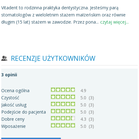
Vitadent to rodzinna praktyka dentystyczna. Jesteśmy parą
stomatologów z wieloletnim stażem małżeńskim oraz równie
długim (15 lat) stażem w zawodzie. Przez pona
...
czytaj więcej...
RECENZJE UŻYTKOWNIKÓW
3
opinii
Ocena ogólna
4.9
Czystość
5.0
(3)
Jakość usług
5.0
(3)
Podejście do pacjenta
5.0
(3)
Dobre ceny
4.3
(3)
Wposażenie
5.0
(3)