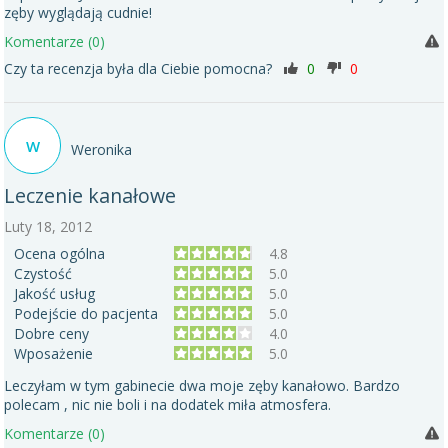
zęby wyglądają cudnie!
Komentarze (0)
Czy ta recenzja była dla Ciebie pomocna?
0
0
W
Weronika
Leczenie kanałowe
Luty 18, 2012
Ocena ogólna
4.8
Czystość
5.0
Jakość usług
5.0
Podejście do pacjenta
5.0
Dobre ceny
4.0
Wposażenie
5.0
Leczyłam w tym gabinecie dwa moje zęby kanałowo. Bardzo
polecam , nic nie boli i na dodatek miła atmosfera.
Komentarze (0)