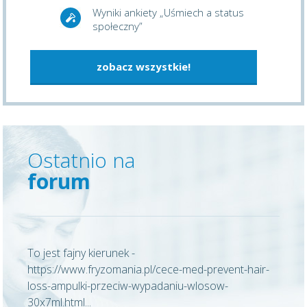
Wyniki ankiety „Uśmiech a status
społeczny”
zobacz wszystkie!
Ostatnio na
forum
To jest fajny kierunek -
https://www.fryzomania.pl/cece-med-prevent-hair-
loss-ampulki-przeciw-wypadaniu-wlosow-
30x7ml.html...