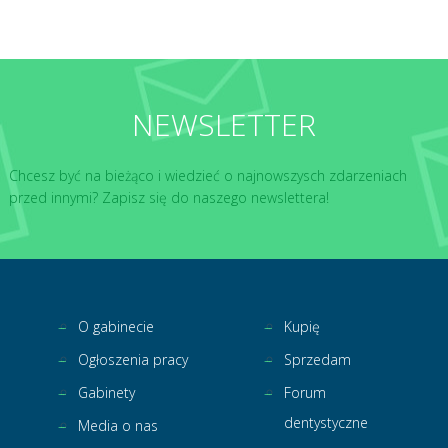
NEWSLETTER
Chcesz być na bieżąco i wiedzieć o najnowszysch zdarzeniach
przed innymi? Zapisz się do naszego newslettera!
O gabinecie
Kupię
Ogłoszenia pracy
Sprzedam
Gabinety
Forum
dentystyczne
Media o nas