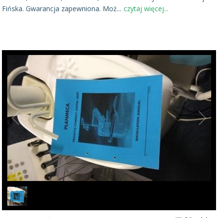
Fińska. Gwarancja zapewniona. Moż
...
czytaj więcej...
1
/
2