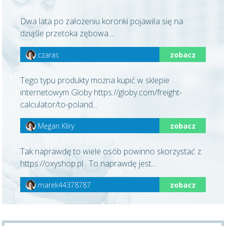
Dwa lata po założeniu koronki pojawiła się na
dziąśle przetoka zębowa....
czaras
zobacz
Tego typu produkty można kupić w sklepie
internetowym Globy https://globy.com/freight-
calculator/to-poland...
Megan Kliry
zobacz
Tak naprawdę to wiele osób powinno skorzystać z
https://oxyshop.pl . To naprawdę jest...
marek44378787
zobacz