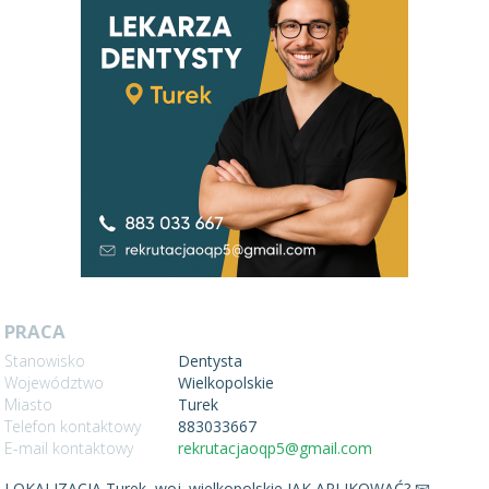
PRACA
Stanowisko
Dentysta
Województwo
Wielkopolskie
Miasto
Turek
Telefon kontaktowy
883033667
E-mail kontaktowy
rekrutacjaoqp5@gmail.com
LOKALIZACJA Turek, woj. wielkopolskie JAK APLIKOWAĆ? 📧