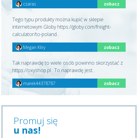
czaras
zobacz
Tego typu produkty można kupić w sklepie
internetowym Globy https://globy.com/freight-
calculator/to-poland...
Megan Kliry
zobacz
Tak naprawdę to wiele osób powinno skorzystać z
https://oxyshop.pl . To naprawdę jest...
marek44378787
zobacz
Promuj się
u nas!