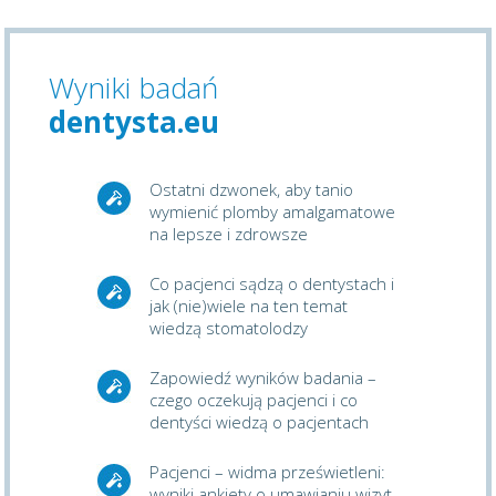
Wyniki badań
dentysta.eu
Ostatni dzwonek, aby tanio
wymienić plomby amalgamatowe
na lepsze i zdrowsze
Co pacjenci sądzą o dentystach i
jak (nie)wiele na ten temat
wiedzą stomatolodzy
Zapowiedź wyników badania –
czego oczekują pacjenci i co
dentyści wiedzą o pacjentach
Pacjenci – widma prześwietleni:
wyniki ankiety o umawianiu wizyt