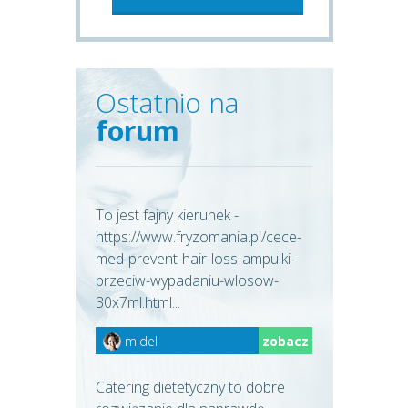
Ostatnio na
forum
To jest fajny kierunek -
https://www.fryzomania.pl/cece-
med-prevent-hair-loss-ampulki-
przeciw-wypadaniu-wlosow-
30x7ml.html...
midel
zobacz
Catering dietetyczny to dobre