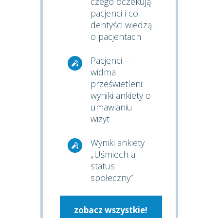
czego oczekują
pacjenci i co
dentyści wiedzą
o pacjentach
Pacjenci –
widma
prześwietleni:
wyniki ankiety o
umawianiu
wizyt
Wyniki ankiety
„Uśmiech a
status
społeczny”
zobacz wszystkie!