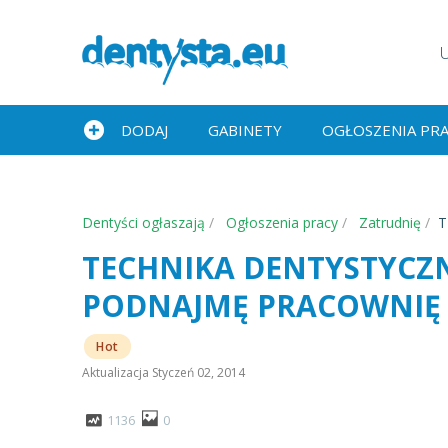
DODAJ
GABINETY
OGŁOSZENIA PR
Dentyści ogłaszają
Ogłoszenia pracy
Zatrudnię
T
TECHNIKA DENTYSTYCZ
PODNAJMĘ PRACOWNIĘ
Hot
Aktualizacja
Styczeń 02, 2014
1136
0