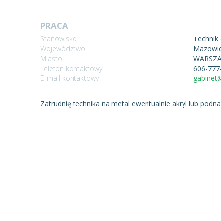
PRACA
Stanowisko
Technik 
Województwo
Mazowie
Miasto
WARSZA
Telefon kontaktowy
606-777
E-mail kontaktowy
gabinet
Zatrudnię technika na metal ewentualnie akryl lub podn