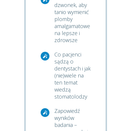
dzwonek, aby
tanio wymienić
plomby
amalgamatowe
na lepsze i
zdrowsze
Co pacjenci
sądzą o
dentystach i jak
(nie)wiele na
ten temat
wiedzą
stomatolodzy
Zapowiedź
wyników
badania –