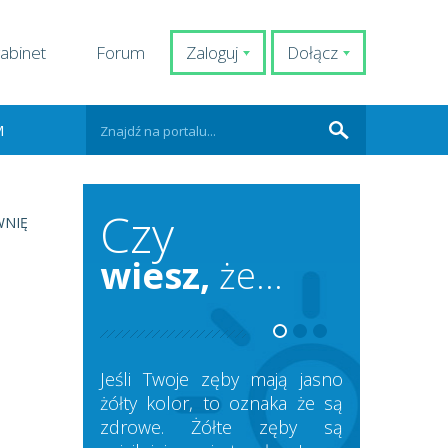
abinet
Forum
Zaloguj
Dołącz
M
Czy
WNIĘ
wiesz,
że...
Jeśli Twoje zęby mają jasno
żółty kolor, to oznaka że są
zdrowe. Żółte zęby są