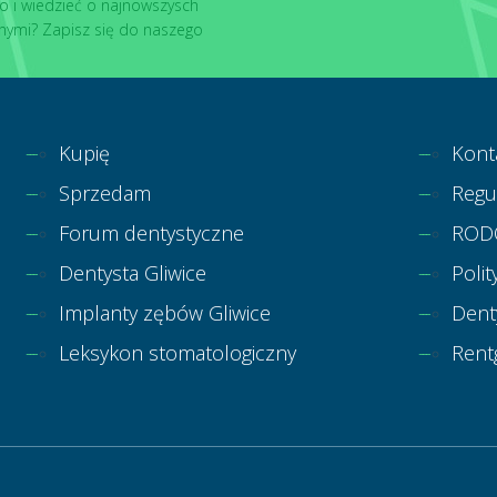
o i wiedzieć o najnowszysch
nymi? Zapisz się do naszego
Kupię
Kont
Sprzedam
Regu
Forum dentystyczne
ROD
Dentysta Gliwice
Polit
Implanty zębów Gliwice
Dent
Leksykon stomatologiczny
Rent