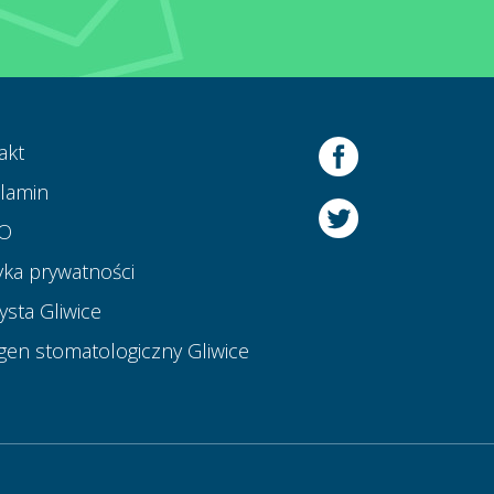
akt
lamin
O
yka prywatności
ysta Gliwice
gen stomatologiczny Gliwice