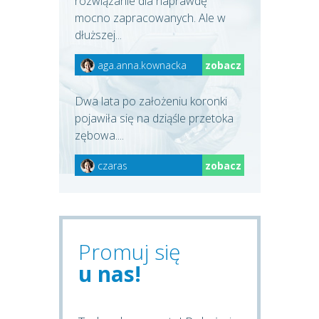
rozwiązanie dla naprawdę
mocno zapracowanych. Ale w
dłuższej...
aga.anna.kownacka
zobacz
Dwa lata po założeniu koronki
pojawiła się na dziąśle przetoka
zębowa....
czaras
zobacz
Promuj się
u nas!