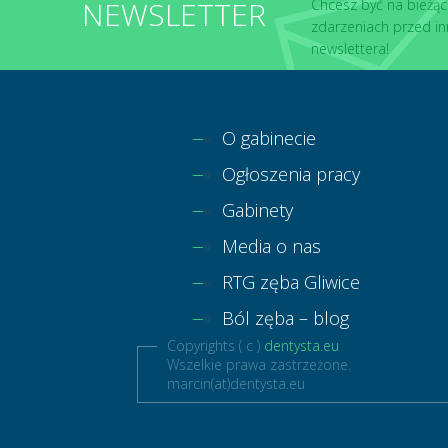
NEWSLETTER
Chcesz być na bieżąc
zdarzeniach przed in
newslettera!
O gabinecie
Ogłoszenia pracy
Gabinety
Media o nas
RTG zęba Gliwice
Ból zęba – blog
Copyrights ( c )
dentysta.eu
Wszelkie prawa zastrzeżone.
marcin(at)dentysta.eu