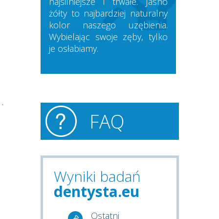
najsilniejsze i trwałe. Jasno
żółty to najbardziej naturalny
kolor naszego uzębienia.
Wybielając swoje zęby, tylko
je osłabiamy.
 .
FAQ
Wyniki badań
dentysta.eu
Ostatni