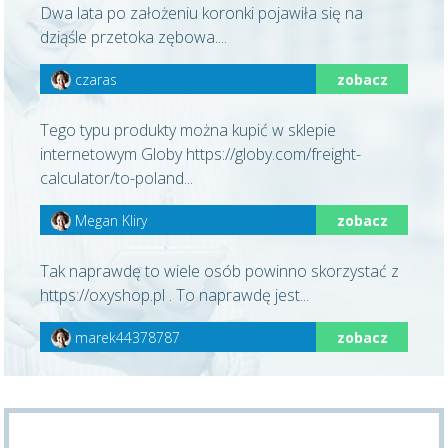
Dwa lata po założeniu koronki pojawiła się na
dziąśle przetoka zębowa....
czaras
zobacz
Tego typu produkty można kupić w sklepie
internetowym Globy https://globy.com/freight-
calculator/to-poland...
Megan Kliry
zobacz
Tak naprawdę to wiele osób powinno skorzystać z
https://oxyshop.pl . To naprawdę jest...
marek44378787
zobacz