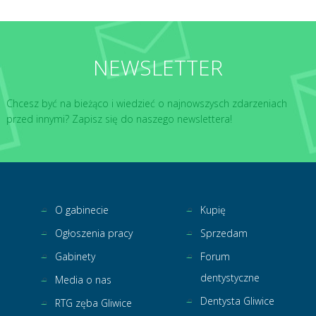
NEWSLETTER
Chcesz być na bieżąco i wiedzieć o najnowszysch zdarzeniach
przed innymi? Zapisz się do naszego newslettera!
O gabinecie
Kupię
Ogłoszenia pracy
Sprzedam
Gabinety
Forum
dentystyczne
Media o nas
Dentysta Gliwice
RTG zęba Gliwice