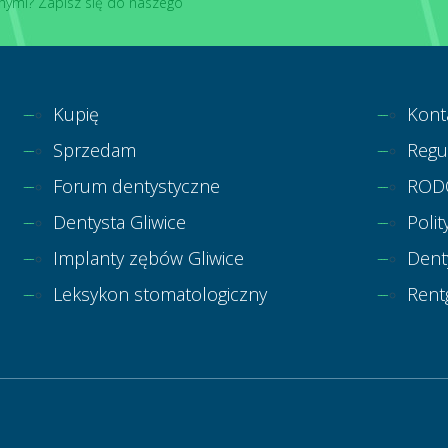
nymi? Zapisz się do naszego
Kupię
Kont
Sprzedam
Regu
Forum dentystyczne
ROD
Dentysta Gliwice
Polit
Implanty zębów Gliwice
Dent
Leksykon stomatologiczny
Rent