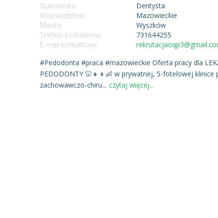
Stanowisko
Dentysta
Województwo
Mazowieckie
Miasto
Wyszków
Telefon kontaktowy
731644255
E-mail kontaktowy
rekrutacjaoqp3@gmail.c
#Pedodonta #praca #mazowieckie Oferta pracy dla L
PEDODONTY 🦷👧👦👶 w prywatnej, 5-fotelowej klinice
zachowawczo-chiru
...
czytaj więcej...