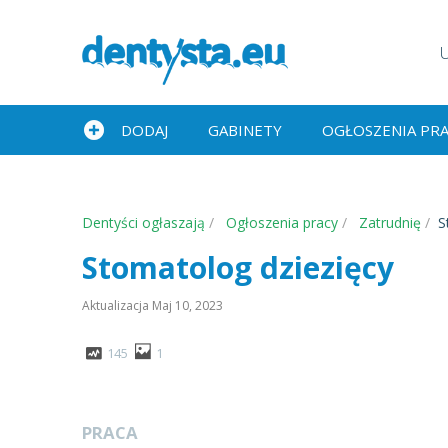
DODAJ
GABINETY
OGŁOSZENIA PR
Dentyści ogłaszają
Ogłoszenia pracy
Zatrudnię
S
Stomatolog dziezięcy
Aktualizacja
Maj 10, 2023
145
1
PRACA