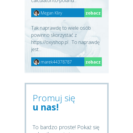
calculator/to-poland...
Megan Kliry
zobacz
Tak naprawdę to wiele osób
powinno skorzystać z
https://oxyshop.pl . To naprawdę
jest...
marek44378787
zobacz
Promuj się
u nas!
To bardzo proste! Pokaż się