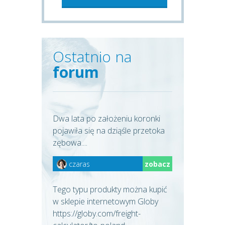
Ostatnio na
forum
Dwa lata po założeniu koronki
pojawiła się na dziąśle przetoka
zębowa....
czaras
zobacz
Tego typu produkty można kupić
w sklepie internetowym Globy
https://globy.com/freight-