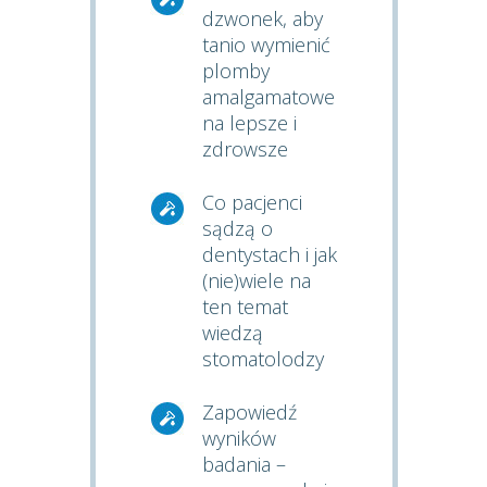
dzwonek, aby
tanio wymienić
plomby
amalgamatowe
na lepsze i
zdrowsze
Co pacjenci
sądzą o
dentystach i jak
(nie)wiele na
ten temat
wiedzą
stomatolodzy
Zapowiedź
wyników
badania –