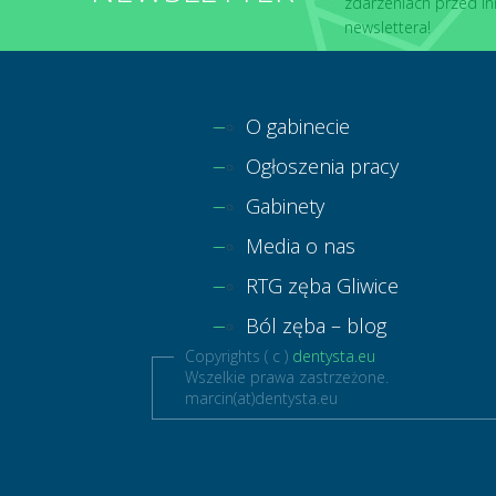
zdarzeniach przed in
newslettera!
O gabinecie
Ogłoszenia pracy
Gabinety
Media o nas
RTG zęba Gliwice
Ból zęba – blog
Copyrights ( c )
dentysta.eu
Wszelkie prawa zastrzeżone.
marcin(at)dentysta.eu