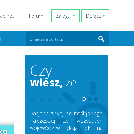
abinet
Forum
Zaloguj
Dołącz
M
Czy
wiesz,
że...
Pacjenci z woj. dolnośląskiego
najczęściej ze wszystkich
województw łykają leki na