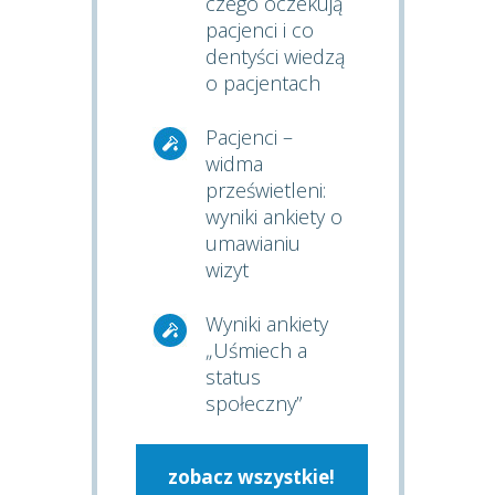
czego oczekują
pacjenci i co
dentyści wiedzą
o pacjentach
Pacjenci –
widma
prześwietleni:
wyniki ankiety o
umawianiu
wizyt
Wyniki ankiety
„Uśmiech a
status
społeczny”
zobacz wszystkie!