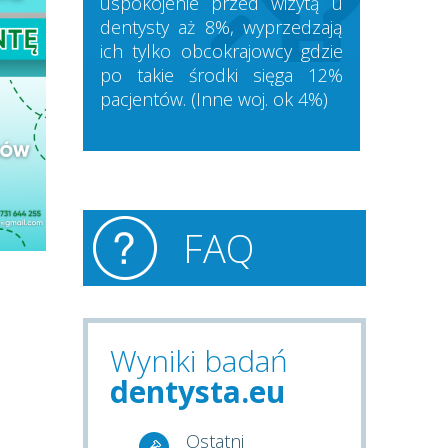
uspokojenie przed wizytą u
dentysty aż 8%, wyprzedzają
ich tylko obcokrajowcy gdzie
po takie środki sięga 12%
pacjentów. (Inne woj. ok 4%)
FAQ
Wyniki badań
dentysta.eu
Ostatni