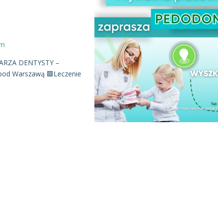
om
EKARZA DENTYSTY –
 pod Warszawą 🟩Leczenie