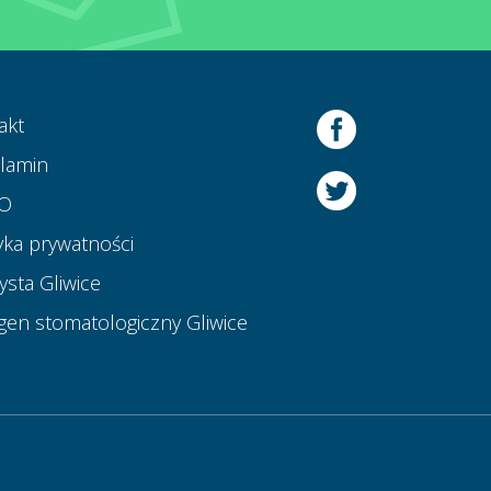
akt
lamin
O
yka prywatności
ysta Gliwice
gen stomatologiczny Gliwice