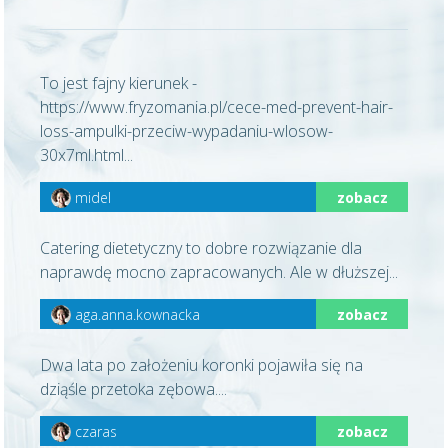
To jest fajny kierunek -
https://www.fryzomania.pl/cece-med-prevent-hair-
loss-ampulki-przeciw-wypadaniu-wlosow-
30x7ml.html...
midel
zobacz
Catering dietetyczny to dobre rozwiązanie dla
naprawdę mocno zapracowanych. Ale w dłuższej...
aga.anna.kownacka
zobacz
Dwa lata po założeniu koronki pojawiła się na
dziąśle przetoka zębowa....
czaras
zobacz