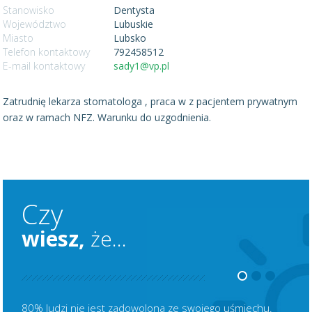
Stanowisko
Dentysta
Województwo
Lubuskie
Miasto
Lubsko
Telefon kontaktowy
792458512
E-mail kontaktowy
sady1@vp.pl
Zatrudnię lekarza stomatologa , praca w z pacjentem prywatnym
oraz w ramach NFZ. Warunku do uzgodnienia.
Czy
wiesz,
że...
80% ludzi nie jest zadowolona ze swojego uśmiechu.