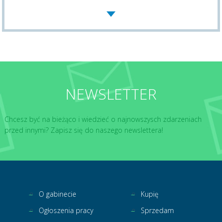
NEWSLETTER
Chcesz być na bieżąco i wiedzieć o najnowszysch zdarzeniach
przed innymi? Zapisz się do naszego newslettera!
O gabinecie
Kupię
Ogłoszenia pracy
Sprzedam