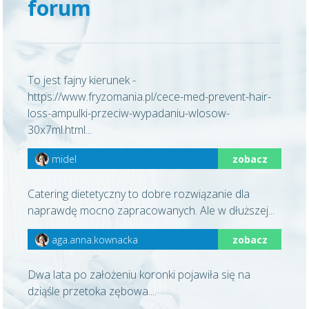
forum
To jest fajny kierunek -
https://www.fryzomania.pl/cece-med-prevent-hair-
loss-ampulki-przeciw-wypadaniu-wlosow-
30x7ml.html...
midel
zobacz
Catering dietetyczny to dobre rozwiązanie dla
naprawdę mocno zapracowanych. Ale w dłuższej...
aga.anna.kownacka
zobacz
Dwa lata po założeniu koronki pojawiła się na
dziąśle przetoka zębowa....