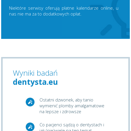
Niektóre serwisy oferują płatne kalendarze online, u
nas nie ma za to dodatkowych opłat.
Wyniki badań
dentysta.eu
Ostatni dzwonek, aby tanio
wymienić plomby amalgamatowe
na lepsze i zdrowsze
Co pacjenci sądzą o dentystach i
jak (nie)wiele na ten temat