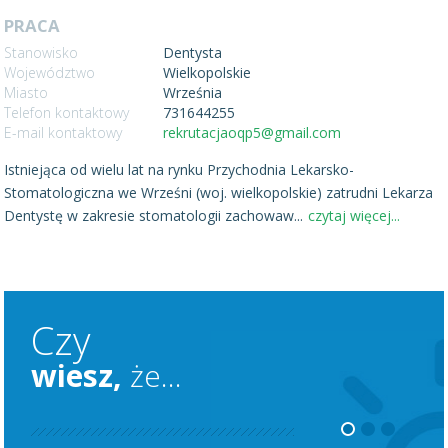
PRACA
Stanowisko
Dentysta
Województwo
Wielkopolskie
Miasto
Września
Telefon kontaktowy
731644255
E-mail kontaktowy
rekrutacjaoqp5@gmail.com
Istniejąca od wielu lat na rynku Przychodnia Lekarsko-
Stomatologiczna we Wrześni (woj. wielkopolskie) zatrudni Lekarza
Dentystę w zakresie stomatologii zachowaw
...
czytaj więcej...
Czy
wiesz,
że...