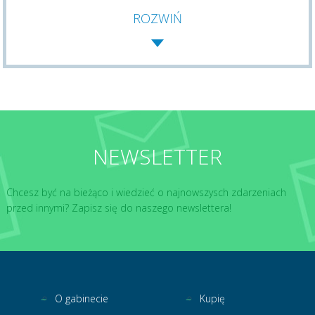
ROZWIŃ
NEWSLETTER
Chcesz być na bieżąco i wiedzieć o najnowszysch zdarzeniach
przed innymi? Zapisz się do naszego newslettera!
O gabinecie
Kupię