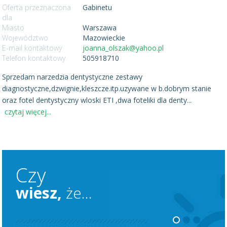
Oferta przeznaczona
Gabinetu
dla
Miasto
Warszawa
Województwo
Mazowieckie
E-mail kontaktowy
joanna_olszak@yahoo.pl
Telefon kontaktowy
505918710
Sprzedam narzedzia dentystyczne zestawy
diagnostyczne,dzwignie,kleszcze.itp.uzywane w b.dobrym stanie
oraz fotel dentystyczny wloski ETI ,dwa foteliki dla denty
...
czytaj więcej...
Czy
wiesz,
że...