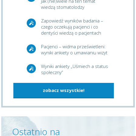
jak (nie)wiele na ten temat
wiedzą stomatolodzy
Zapowiedź wyników badania –
czego oczekują pacjenci i co
dentyści wiedzą o pacjentach
Pacjenci – widma prześwietleni:
wyniki ankiety o umawianiu wizyt
Wyniki ankiety „Uśmiech a status
społeczny”
zobacz wszystkie!
Ostatnio na