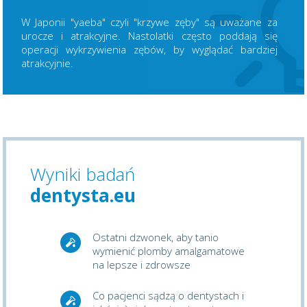
W Japonii "yaeba" czyli "krzywe zęby" są uważane za
urocze i atrakcyjne. Nastolatki często poddają się
operacji wykrzywienia zębów, by wyglądać bardziej
atrakcyjnie.
Wyniki badań
dentysta.eu
Ostatni dzwonek, aby tanio
wymienić plomby amalgamatowe
na lepsze i zdrowsze
Co pacjenci sądzą o dentystach i