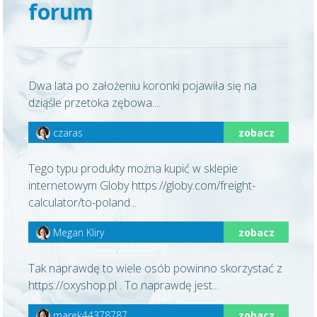
forum
Dwa lata po założeniu koronki pojawiła się na
dziąśle przetoka zębowa....
czaras
zobacz
Tego typu produkty można kupić w sklepie
internetowym Globy https://globy.com/freight-
calculator/to-poland...
Megan Kliry
zobacz
Tak naprawdę to wiele osób powinno skorzystać z
https://oxyshop.pl . To naprawdę jest...
marek44378787
zobacz