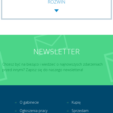
ROZWIŃ
NEWSLETTER
Chcesz być na bieżąco i wiedzieć o najnowszysch zdarzeniach
przed innymi? Zapisz się do naszego newslettera!
O gabinecie
Kupię
Ogłoszenia pracy
Sprzedam