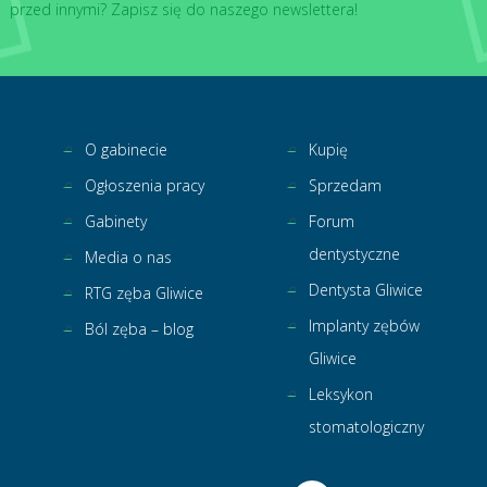
przed innymi? Zapisz się do naszego newslettera!
O gabinecie
Kupię
Ogłoszenia pracy
Sprzedam
Gabinety
Forum
dentystyczne
Media o nas
Dentysta Gliwice
RTG zęba Gliwice
Implanty zębów
Ból zęba – blog
Gliwice
Leksykon
stomatologiczny