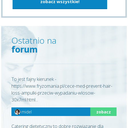
zobacz wszystkie!
Ostatnio na
forum
To jest fajny kierunek -
https://www.fryzomania.pl/cece-med-prevent-hair-
loss-ampulki-przeciw-wypadaniu-wlosow-
30x7ml.html...
midel
zobacz
Catering dietetyczny to dobre rozwiązanie dla