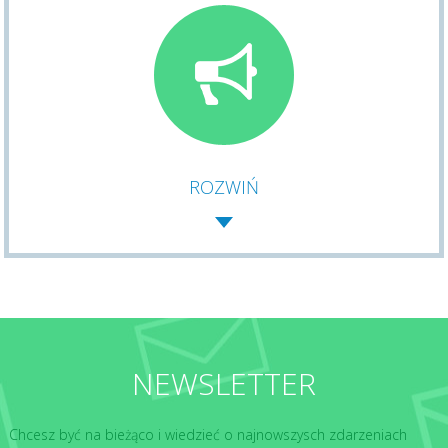
ROZWIŃ
NEWSLETTER
Chcesz być na bieżąco i wiedzieć o najnowszysch zdarzeniach