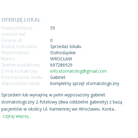
OFERUJĘ LOKAL
Powierzchnia (w
55
metrach kw)
Cena (w zł)
0
Rodzaj rozliczania
Sprzedaż lokalu
Województwo
Dolnośląskie
Miasto
WROCŁAW
Telefon kontaktowy
697286929
E-mail kontaktowy
info.stomatolog@gmail.com
Przeznaczenie lokalu
Gabinet
Wyposażenie lokalu
kompletny sprzęt stomatologiczny
Sprzedam lub wynajmę w pełni wyposażony gabinet
stomatologiczny 2-fotelowy (dwa oddzielne gabinety) z bazą
pacjentów w okolicy Ul. Kamiennej we Wrocławiu. Konta
...
czytaj więcej...