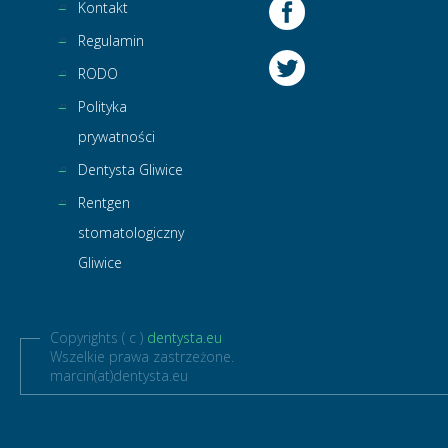
Kontakt
Regulamin
RODO
Polityka
prywatności
Dentysta Gliwice
Rentgen
stomatologiczny
Gliwice
Copyrights ( c )
dentysta.eu
Wszelkie prawa zastrzeżone.
marcin(at)dentysta.eu