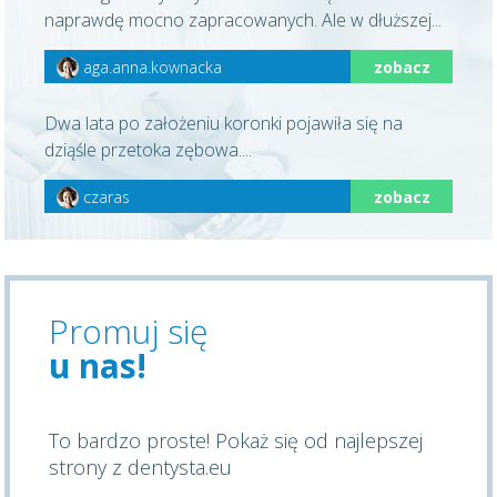
naprawdę mocno zapracowanych. Ale w dłuższej...
aga.anna.kownacka
zobacz
Dwa lata po założeniu koronki pojawiła się na
dziąśle przetoka zębowa....
czaras
zobacz
Promuj się
u nas!
To bardzo proste! Pokaż się od najlepszej
strony z dentysta.eu