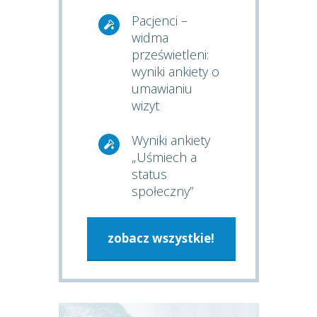
Pacjenci –
widma
prześwietleni:
wyniki ankiety o
umawianiu
wizyt
Wyniki ankiety
„Uśmiech a
status
społeczny”
zobacz wszystkie!