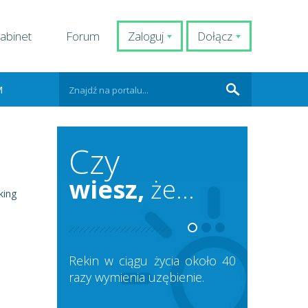
abinet
Forum
Zaloguj
Dołącz
M
Czy
wiesz,
że...
king
Rekin w ciągu życia około 40
razy wymienia uzębienie.