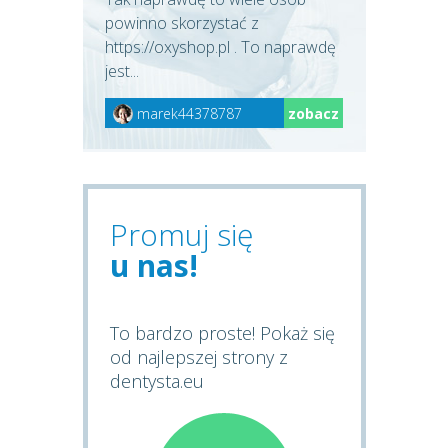
powinno skorzystać z
https://oxyshop.pl . To naprawdę
jest...
marek44378787
zobacz
Promuj się
u nas!
To bardzo proste! Pokaż się
od najlepszej strony z
dentysta.eu