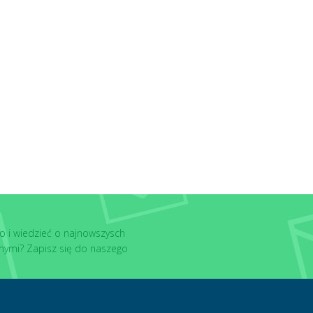
o i wiedzieć o najnowszysch
nymi? Zapisz się do naszego