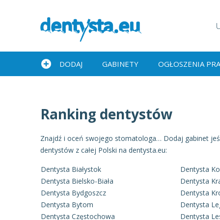
DODAJ
GABINETY
OGŁOSZENIA PR
Ranking dentystów
Znajdź i oceń swojego stomatologa… Dodaj gabinet jeśli 
dentystów z całej Polski na dentysta.eu:
Dentysta Białystok
Dentysta Ko
Dentysta Bielsko-Biała
Dentysta K
Dentysta Bydgoszcz
Dentysta Kr
Dentysta Bytom
Dentysta Le
Dentysta Częstochowa
Dentysta Le