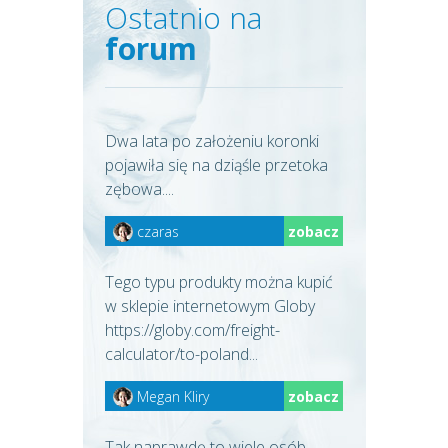
Ostatnio na
forum
Dwa lata po założeniu koronki
pojawiła się na dziąśle przetoka
zębowa....
czaras
zobacz
Tego typu produkty można kupić
w sklepie internetowym Globy
https://globy.com/freight-
calculator/to-poland...
Megan Kliry
zobacz
Tak naprawdę to wiele osób