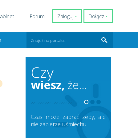
abinet
Forum
Zaloguj
Dołącz
M
Czy
wiesz,
że...
Czas może zabrać zęby, ale
nie zabierze uśmiechu.