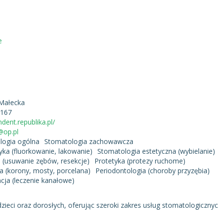
e
Małecka
 167
mdent.republika.pl/
op.pl
logia ogólna
Stomatologia zachowawcza
tyka (fluorkowanie, lakowanie)
Stomatologia estetyczna (wybielanie)
a (usuwanie zębów, resekcje)
Protetyka (protezy ruchome)
a (korony, mosty, porcelana)
Periodontologia (choroby przyzębia)
ja (leczenie kanałowe)
zieci oraz dorosłych, oferując szeroki zakres usług stomatologiczny