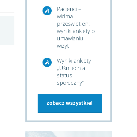
Pacjenci –
widma
prześwietleni:
wyniki ankiety o
umawianiu
wizyt
Wyniki ankiety
„Uśmiech a
status
społeczny”
zobacz wszystkie!