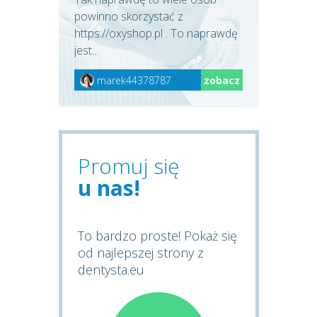
powinno skorzystać z
https://oxyshop.pl . To naprawdę
jest...
marek44378787
zobacz
Promuj się
u nas!
To bardzo proste! Pokaż się
od najlepszej strony z
dentysta.eu