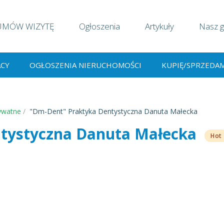
UMÓW WIZYTĘ
Ogłoszenia
Artykuły
Nasz g
ACY
OGŁOSZENIA NIERUCHOMOŚCI
KUPIĘ/SPRZEDA
ywatne
"Dm-Dent" Praktyka Dentystyczna Danuta Małecka
tystyczna Danuta Małecka
Hot