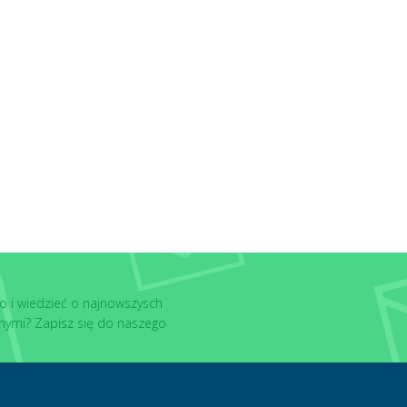
o i wiedzieć o najnowszysch
nymi? Zapisz się do naszego