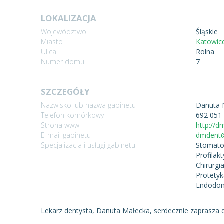
LOKALIZACJA
Województwo
Śląskie
Miasto
Katowic
Ulica
Rolna
Numer domu
7
SZCZEGÓŁY
Nazwisko lub nazwa gabinetu
Danuta 
Telefon komórkowy
692 051
Strona www
http://d
E-mail gabinetu
dmdent@
Specjalizacja i usługi gabinetu
Stomato
Profilak
Chirurgi
Protetyk
Endodonc
Lekarz dentysta, Danuta Małecka, serdecznie zaprasza d