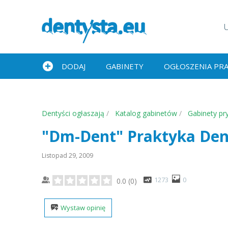
DODAJ
GABINETY
OGŁOSZENIA PR
Dentyści ogłaszają
Katalog gabinetów
Gabinety pr
"Dm-Dent" Praktyka Den
Listopad 29, 2009
1273
0
0.0
(
0
)
Wystaw opinię