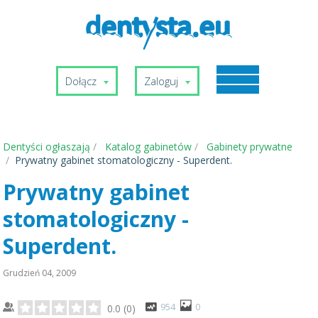
Dołącz
Zaloguj
Dentyści ogłaszają
Katalog gabinetów
Gabinety prywatne
Prywatny gabinet stomatologiczny - Superdent.
Prywatny gabinet
stomatologiczny -
Superdent.
Grudzień 04, 2009
954
0
0.0
(
0
)