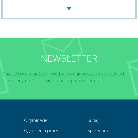
NEWSLETTER
Chcesz być na bieżąco i wiedzieć o najnowszysch zdarzeniach
przed innymi? Zapisz się do naszego newslettera!
O gabinecie
Kupię
Ogłoszenia pracy
Sprzedam