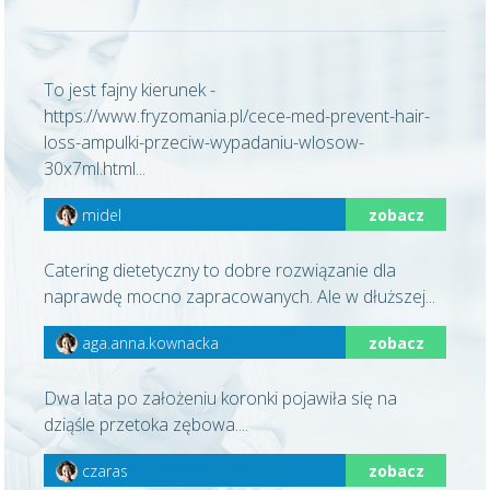
To jest fajny kierunek -
https://www.fryzomania.pl/cece-med-prevent-hair-
loss-ampulki-przeciw-wypadaniu-wlosow-
30x7ml.html...
midel
zobacz
Catering dietetyczny to dobre rozwiązanie dla
naprawdę mocno zapracowanych. Ale w dłuższej...
aga.anna.kownacka
zobacz
Dwa lata po założeniu koronki pojawiła się na
dziąśle przetoka zębowa....
czaras
zobacz