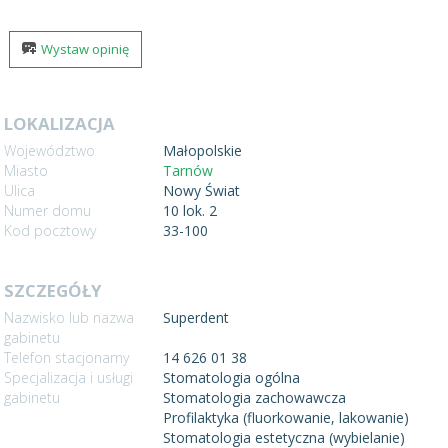
Wystaw opinię
LOKALIZACJA
Województwo
Małopolskie
Miasto
Tarnów
Ulica
Nowy Świat
Numer domu
10 lok. 2
Kod pocztowy
33-100
SZCZEGÓŁY
Nazwisko lub nazwa
Superdent
gabinetu
Telefon stacjonarny
14 626 01 38
Specjalizacja i usługi
Stomatologia ogólna
gabinetu
Stomatologia zachowawcza
Profilaktyka (fluorkowanie, lakowanie)
Stomatologia estetyczna (wybielanie)