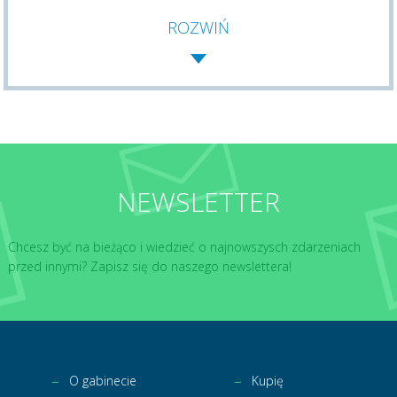
ROZWIŃ
NEWSLETTER
Chcesz być na bieżąco i wiedzieć o najnowszysch zdarzeniach
przed innymi? Zapisz się do naszego newslettera!
O gabinecie
Kupię