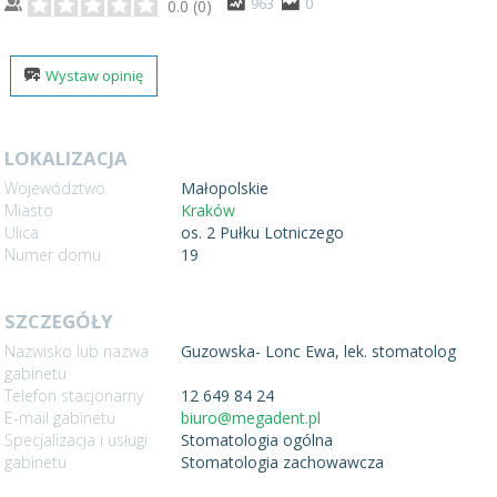
963
0
0.0
(
0
)
Wystaw opinię
LOKALIZACJA
Województwo
Małopolskie
Miasto
Kraków
Ulica
os. 2 Pułku Lotniczego
Numer domu
19
SZCZEGÓŁY
Nazwisko lub nazwa
Guzowska- Lonc Ewa, lek. stomatolog
gabinetu
Telefon stacjonarny
12 649 84 24
E-mail gabinetu
biuro@megadent.pl
Specjalizacja i usługi
Stomatologia ogólna
gabinetu
Stomatologia zachowawcza