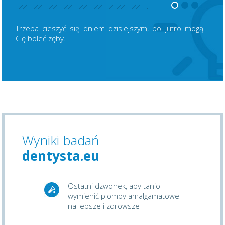
Trzeba cieszyć się dniem dzisiejszym, bo jutro mogą
Cię boleć zęby.
Wyniki badań
dentysta.eu
Ostatni dzwonek, aby tanio
wymienić plomby amalgamatowe
na lepsze i zdrowsze