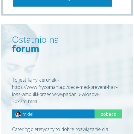
Ostatnio na
forum
To jest fajny kierunek -
https://www.fryzomania.pl/cece-med-prevent-hair-
loss-ampulki-przeciw-wypadaniu-wlosow-
30x7ml.html...
midel
zobacz
Catering dietetyczny to dobre rozwiązanie dla