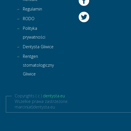
Regulamin
RODO
Polityka
prywatności
Dentysta Gliwice
Rentgen
stomatologiczny
Gliwice
Copyrights ( c )
dentysta.eu
Wszelkie prawa zastrzeżone.
marcin(at)dentysta.eu