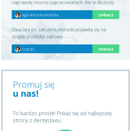
naprawdę mocno zapracowanych. Ale w dłuższej...
aga.anna.kownacka
zobacz
Dwa lata po założeniu koronki pojawiła się na
dziąśle przetoka zębowa....
czaras
zobacz
Promuj się
u nas!
To bardzo proste! Pokaż się od najlepszej
strony z dentysta.eu