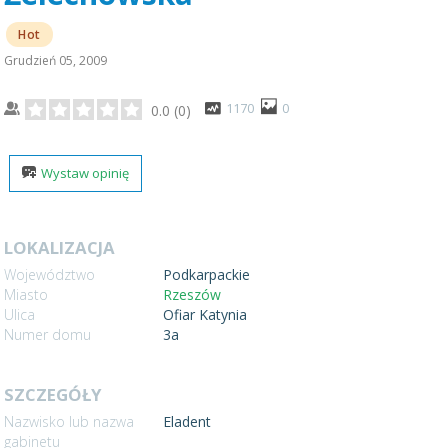
Hot
Grudzień 05, 2009
1170
0
0.0
(
0
)
Wystaw opinię
LOKALIZACJA
Województwo
Podkarpackie
Miasto
Rzeszów
Ulica
Ofiar Katynia
Numer domu
3a
SZCZEGÓŁY
Nazwisko lub nazwa
Eladent
gabinetu