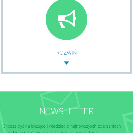
ROZWIŃ
NEWSLETTER
Chcesz być na bieżąco i wiedzieć o najnowszysch zdarzeniach
przed innymi? Zapisz się do naszego newslettera!