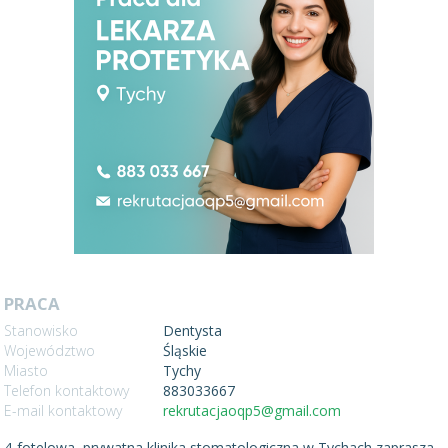
PRACA
Stanowisko
Dentysta
Województwo
Śląskie
Miasto
Tychy
Telefon kontaktowy
883033667
E-mail kontaktowy
rekrutacjaoqp5@gmail.com
4-fotelowa, prywatna klinika stomatologiczna w Tychach zaprasza