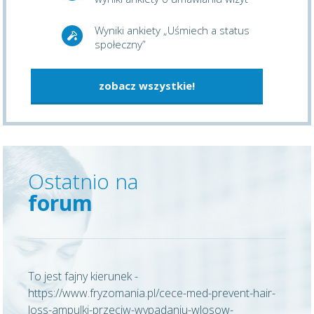
Wyniki ankiety „Uśmiech a status
społeczny”
zobacz wszystkie!
Ostatnio na
forum
To jest fajny kierunek -
https://www.fryzomania.pl/cece-med-prevent-hair-
loss-ampulki-przeciw-wypadaniu-wlosow-