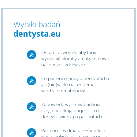
Wyniki badań
dentysta.eu
Ostatni dzwonek, aby tanio
wymienić plomby amalgamatowe
na lepsze i zdrowsze
Co pacjenci sądzą o dentystach i
jak (nie)wiele na ten temat
wiedzą stomatolodzy
Zapowiedź wyników badania –
czego oczekują pacjenci i co
dentyści wiedzą o pacjentach
Pacjenci – widma prześwietleni:
wyniki ankiety o umawianiu wizyt