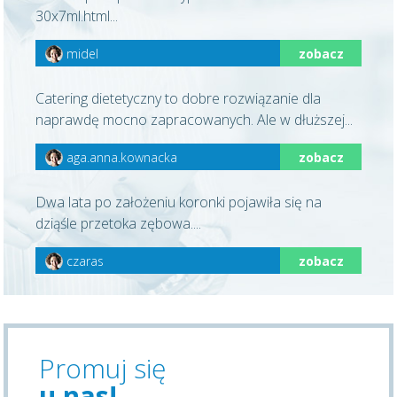
30x7ml.html...
midel
zobacz
Catering dietetyczny to dobre rozwiązanie dla
naprawdę mocno zapracowanych. Ale w dłuższej...
aga.anna.kownacka
zobacz
Dwa lata po założeniu koronki pojawiła się na
dziąśle przetoka zębowa....
czaras
zobacz
Promuj się
u nas!