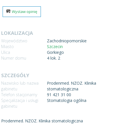
Wystaw opinię
LOKALIZACJA
Województwo
Zachodniopomorskie
Miasto
Szczecin
Ulica
Gorkiego
Numer domu
4 lok. 2
SZCZEGÓŁY
Nazwisko lub nazwa
Prodenmed. NZOZ. Klinika
gabinetu
stomatologiczna
Telefon stacjonarny
91 421 31 00
Specjalizacja i usługi
Stomatologia ogólna
gabinetu
Prodenmed. NZOZ. Klinika stomatologiczna