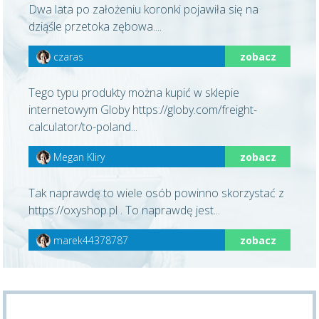
Dwa lata po założeniu koronki pojawiła się na
dziąśle przetoka zębowa....
czaras
zobacz
Tego typu produkty można kupić w sklepie
internetowym Globy https://globy.com/freight-
calculator/to-poland...
Megan Kliry
zobacz
Tak naprawdę to wiele osób powinno skorzystać z
https://oxyshop.pl . To naprawdę jest...
marek44378787
zobacz