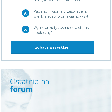
dentyści wiedzą o pacjentach
Pacjenci – widma prześwietleni:
wyniki ankiety o umawianiu wizyt
Wyniki ankiety „Uśmiech a status
społeczny”
zobacz wszystkie!
Ostatnio na
forum