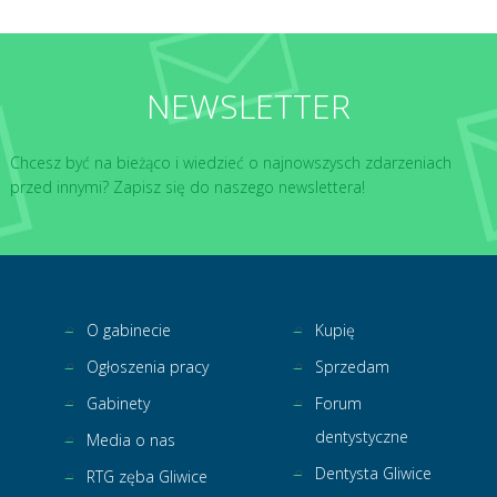
NEWSLETTER
Chcesz być na bieżąco i wiedzieć o najnowszysch zdarzeniach
przed innymi? Zapisz się do naszego newslettera!
O gabinecie
Kupię
Ogłoszenia pracy
Sprzedam
Gabinety
Forum
dentystyczne
Media o nas
Dentysta Gliwice
RTG zęba Gliwice