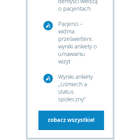
dentyści wiedzą
o pacjentach
Pacjenci –
widma
prześwietleni:
wyniki ankiety o
umawianiu
wizyt
Wyniki ankiety
„Uśmiech a
status
społeczny”
zobacz wszystkie!