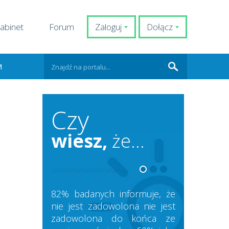
abinet
Forum
Zaloguj
Dołącz
M
Czy
wiesz,
że...
82% badanych informuje, że
nie jest zadowolona nie jest
zadowolona do końca ze