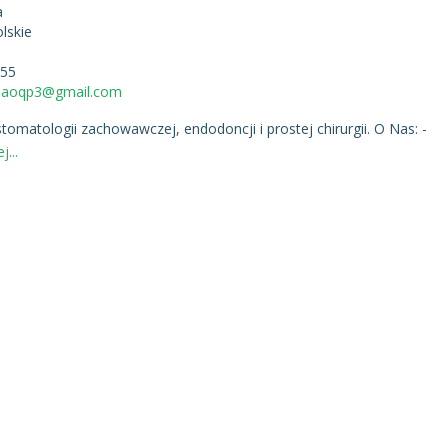
a
lskie
255
cjaoqp3@gmail.com
atologii zachowawczej, endodoncji i prostej chirurgii. O Nas: -
j...