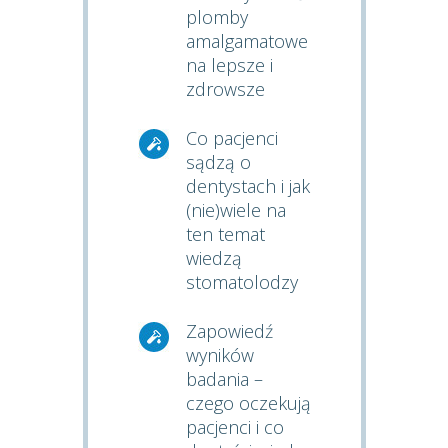
plomby
amalgamatowe
na lepsze i
zdrowsze
Co pacjenci
sądzą o
dentystach i jak
(nie)wiele na
ten temat
wiedzą
stomatolodzy
Zapowiedź
wyników
badania –
czego oczekują
pacjenci i co