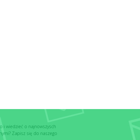
o i wiedzieć o najnowszysch
nymi? Zapisz się do naszego