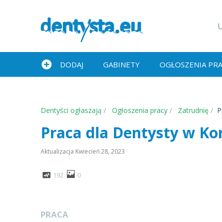
DODAJ
GABINETY
OGŁOSZENIA PR
Dentyści ogłaszają
Ogłoszenia pracy
Zatrudnię
P
Praca dla Dentysty w Ko
Aktualizacja
Kwiecień 28, 2023
192
0
PRACA