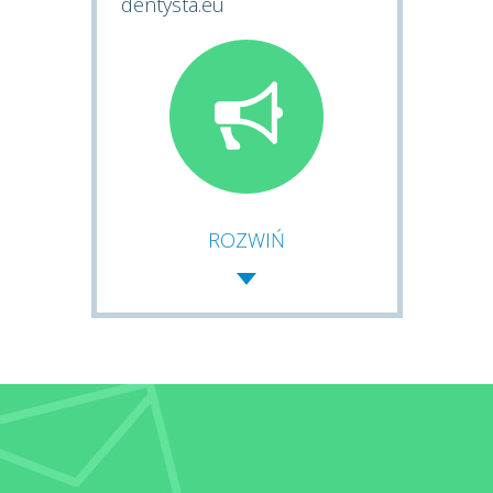
dentysta.eu
ROZWIŃ