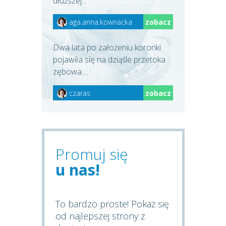
dłuższej...
aga.anna.kownacka
zobacz
Dwa lata po założeniu koronki
pojawiła się na dziąśle przetoka
zębowa....
czaras
zobacz
Promuj się
u nas!
To bardzo proste! Pokaż się
od najlepszej strony z