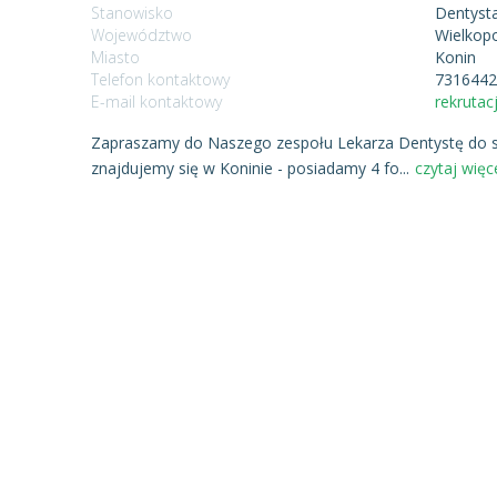
Stanowisko
Dentyst
Województwo
Wielkopo
Miasto
Konin
Telefon kontaktowy
731644
E-mail kontaktowy
rekruta
Zapraszamy do Naszego zespołu Lekarza Dentystę do stom
znajdujemy się w Koninie - posiadamy 4 fo
...
czytaj więce