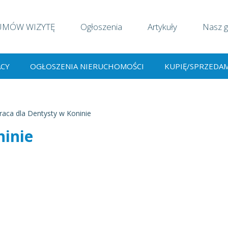
UMÓW WIZYTĘ
Ogłoszenia
Artykuły
Nasz g
ACY
OGŁOSZENIA NIERUCHOMOŚCI
KUPIĘ/SPRZEDA
raca dla Dentysty w Koninie
ninie