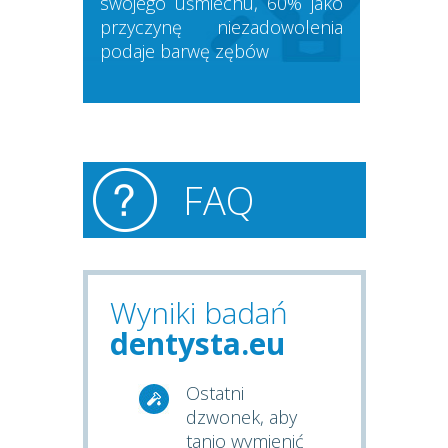
swojego uśmiechu, 60% jako
przyczynę niezadowolenia
podaje barwę zębów
FAQ
Wyniki badań
dentysta.eu
Ostatni
dzwonek, aby
tanio wymienić