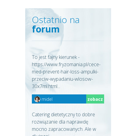
Ostatnio na
forum
To jest fajny kierunek -
https://www.fryzomania.pl/cece-
med-prevent-hair-loss-ampulki-
przeciw-wypadaniu-wlosow-
30x7ml.html...
midel
zobacz
Catering dietetyczny to dobre
rozwiązanie dla naprawdę
mocno zapracowanych. Ale w