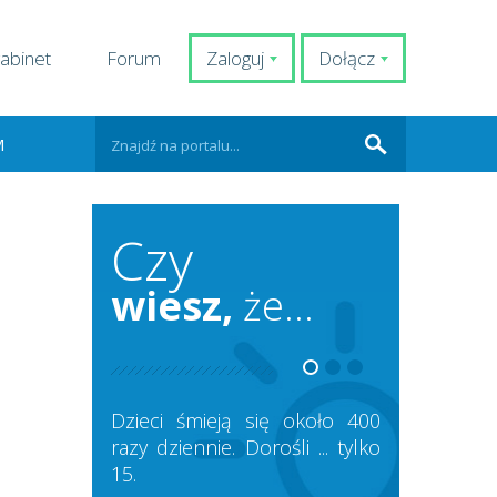
abinet
Forum
Zaloguj
Dołącz
M
Czy
wiesz,
że...
Dzieci śmieją się około 400
razy dziennie. Dorośli ... tylko
15.