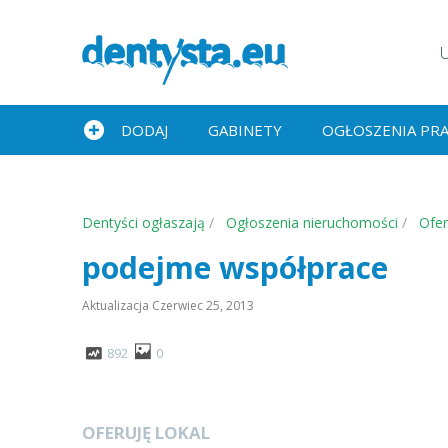
DODAJ
GABINETY
OGŁOSZENIA PR
Dentyści ogłaszają
Ogłoszenia nieruchomości
Ofer
podejme współprace
Aktualizacja
Czerwiec 25, 2013
892
0
OFERUJĘ LOKAL