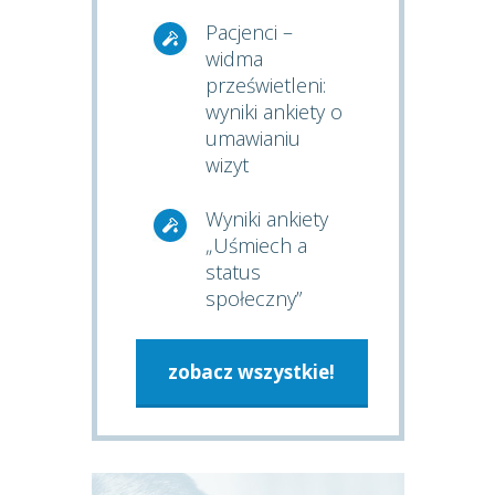
Pacjenci –
widma
prześwietleni:
wyniki ankiety o
umawianiu
wizyt
Wyniki ankiety
„Uśmiech a
status
społeczny”
zobacz wszystkie!