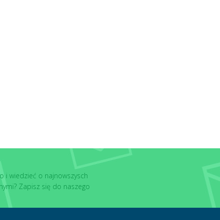
o i wiedzieć o najnowszysch
nymi? Zapisz się do naszego