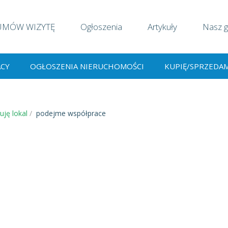
UMÓW WIZYTĘ
Ogłoszenia
Artykuły
Nasz g
ACY
OGŁOSZENIA NIERUCHOMOŚCI
KUPIĘ/SPRZEDA
uję lokal
podejme współprace