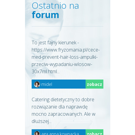
Ostatnio na
forum
To jest fajny kierunek -
https://www.fryzomania.pl/cece-
med-prevent-hair-loss-ampulki-
przeciw-wypadaniu-wlosow-
30x7ml.html...
midel
zobacz
Catering dietetyczny to dobre
rozwiązanie dla naprawdę
mocno zapracowanych. Ale w
dłuższej...
aga.anna.kownacka
zobacz