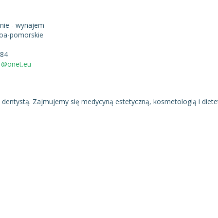
znie - wynajem
oa-pomorskie
584
1@onet.eu
 dentystą. Zajmujemy się medycyną estetyczną, kosmetologią i diete