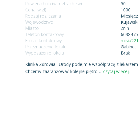
Powierzchnia (w metrach kw)
50
Cena (w zł)
1000
Rodzaj rozliczania
Miesięc
Województwo
Kujawsk
Miasto
Żnin
Telefon kontaktowy
603847
E-mail kontaktowy
misia22
Przeznaczenie lokalu
Gabinet
Wyposażenie lokalu
Brak
Klinika Zdrowia i Urody podejmie współpracę z lekarzem
Chcemy zaaranżować kolejne piętro
...
czytaj więcej...