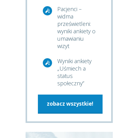
Pacjenci –
widma
prześwietleni:
wyniki ankiety o
umawianiu
wizyt
Wyniki ankiety
„Uśmiech a
status
społeczny”
zobacz wszystkie!