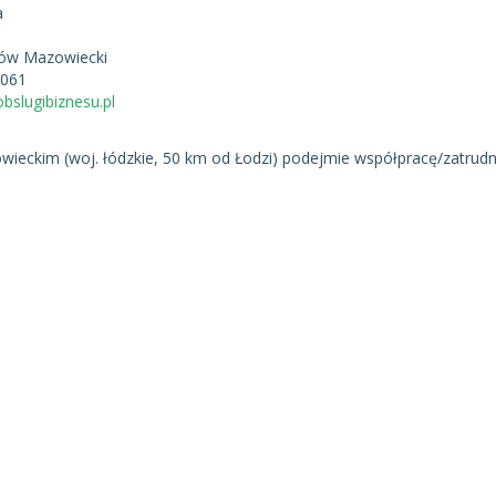
a
ów Mazowiecki
 061
slugibiznesu.pl
eckim (woj. łódzkie, 50 km od Łodzi) podejmie współpracę/zatrudn