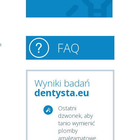
FAQ
i
Wyniki badań
dentysta.eu
Ostatni
dzwonek, aby
tanio wymienić
plomby
amalgamatowe