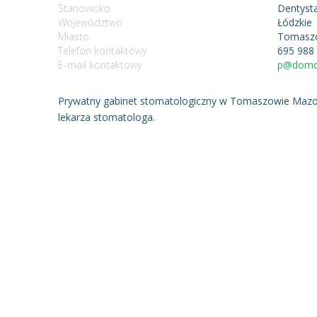
Stanowisko
Dentyst
Województwo
Łódzkie
Miasto
Tomasz
Telefon kontaktowy
695 988
E-mail kontaktowy
p@domob
Prywatny gabinet stomatologiczny w Tomaszowie Mazowi
lekarza stomatologa.