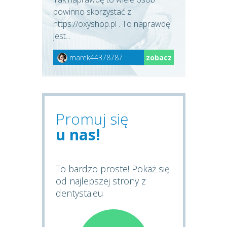
powinno skorzystać z
https://oxyshop.pl . To naprawdę
jest...
marek44378787
zobacz
Promuj się
u nas!
To bardzo proste! Pokaż się
od najlepszej strony z
dentysta.eu