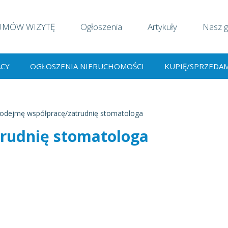
UMÓW WIZYTĘ
Ogłoszenia
Artykuły
Nasz g
ACY
OGŁOSZENIA NIERUCHOMOŚCI
KUPIĘ/SPRZEDA
odejmę współpracę/zatrudnię stomatologa
rudnię stomatologa