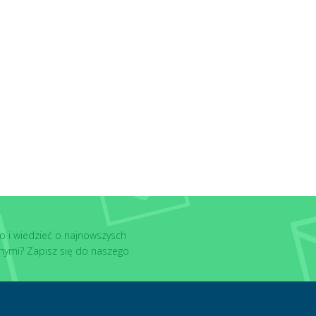
o i wiedzieć o najnowszysch
nymi? Zapisz się do naszego