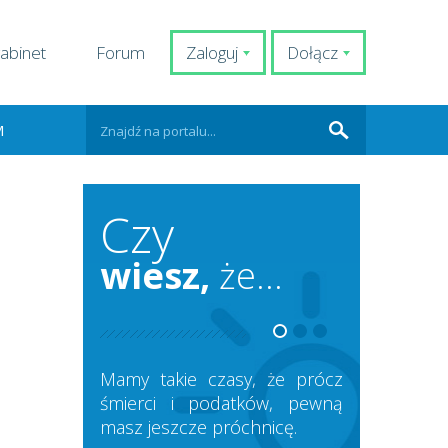
abinet
Forum
Zaloguj
Dołącz
M
Czy
wiesz,
że...
Mamy takie czasy, że prócz
śmierci i podatków, pewną
masz jeszcze próchnicę.