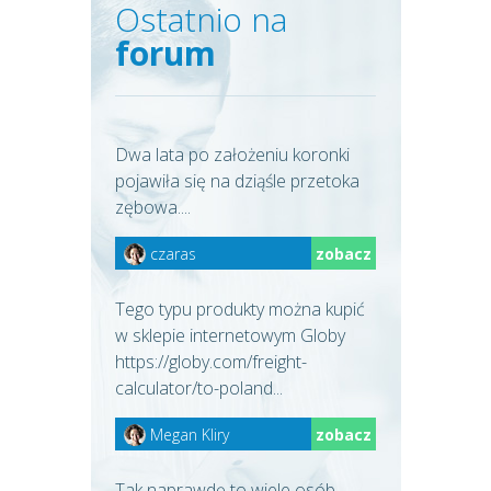
Ostatnio na
forum
Dwa lata po założeniu koronki
pojawiła się na dziąśle przetoka
zębowa....
czaras
zobacz
Tego typu produkty można kupić
w sklepie internetowym Globy
https://globy.com/freight-
calculator/to-poland...
Megan Kliry
zobacz
Tak naprawdę to wiele osób