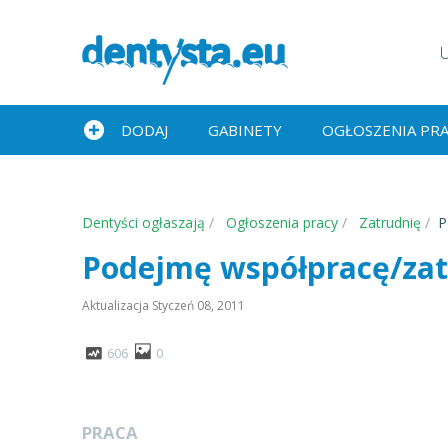
DODAJ
GABINETY
OGŁOSZENIA PR
Dentyści ogłaszają
Ogłoszenia pracy
Zatrudnię
P
Podejmę współpracę/zat
Aktualizacja
Styczeń 08, 2011
606
0
PRACA