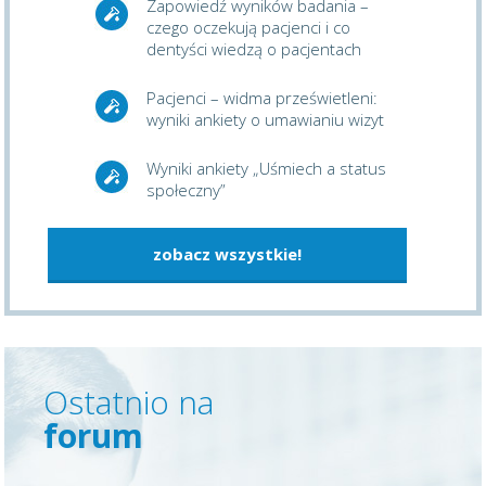
Zapowiedź wyników badania –
czego oczekują pacjenci i co
dentyści wiedzą o pacjentach
Pacjenci – widma prześwietleni:
wyniki ankiety o umawianiu wizyt
Wyniki ankiety „Uśmiech a status
społeczny”
zobacz wszystkie!
Ostatnio na
forum