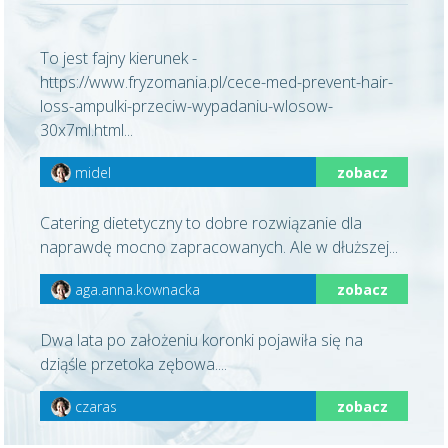
To jest fajny kierunek -
https://www.fryzomania.pl/cece-med-prevent-hair-
loss-ampulki-przeciw-wypadaniu-wlosow-
30x7ml.html...
midel
zobacz
Catering dietetyczny to dobre rozwiązanie dla
naprawdę mocno zapracowanych. Ale w dłuższej...
aga.anna.kownacka
zobacz
Dwa lata po założeniu koronki pojawiła się na
dziąśle przetoka zębowa....
czaras
zobacz