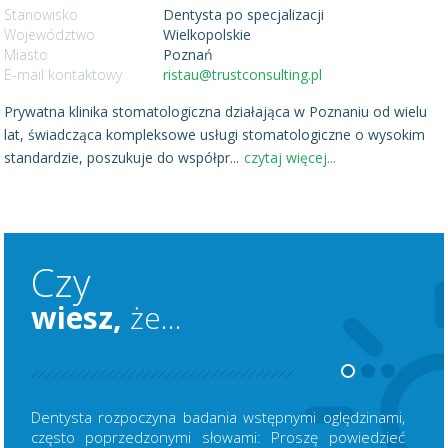
Stanowisko
Dentysta po specjalizacji
Województwo
Wielkopolskie
Miasto
Poznań
E-mail kontaktowy
ristau@trustconsulting.pl
Prywatna klinika stomatologiczna działająca w Poznaniu od wielu
lat, świadcząca kompleksowe usługi stomatologiczne o wysokim
standardzie, poszukuje do współpr
...
czytaj więcej...
Czy
wiesz,
że...
Dentysta rozpoczyna badania wstępnymi oględzinami,
często poprzedzonymi słowami: Proszę powiedzieć