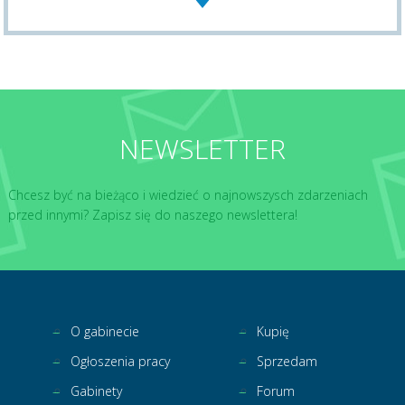
NEWSLETTER
Chcesz być na bieżąco i wiedzieć o najnowszysch zdarzeniach
przed innymi? Zapisz się do naszego newslettera!
O gabinecie
Kupię
Ogłoszenia pracy
Sprzedam
Gabinety
Forum